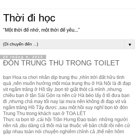
Thời đi học
"Một thời để nhớ, một thời để yêu..."
▼
20 tháng 9, 2013
ĐÓN TRUNG THU TRONG TOILET
bạn Hoa ra chơi nhân dịp trung thu ,nhìn trời đất hữu tình
quá ,nên muốn hưởng một mùa trung thu ở Hà Nội là đi đạp
vịt ngắm trăng ở Hồ tây ,bọn tớ giật thót cả mình ,nhưng
chiều bạn ở tận Sài Gòn ra nên cử Hà béo lấy ô tô đưa bạn
đi ,nhưng chả may tối nay lại mưa nên không đi đạp vịt và
ngắm trăng Hồ Tây được ,sau một hồi suy nghĩ bọn tớ đón
Trung Thu trong khách sạn ở TOA LÉT
Thực ra bọn tớ ,cái hội Trần Hưng Đạo toàn những người
nền nã ,dịu dàng cả thôi mà lại thuộc về bản chất rồi nên cứ
gặp nhau toàn nói chuyện nghiêm chỉnh cả ,thế nên hôm