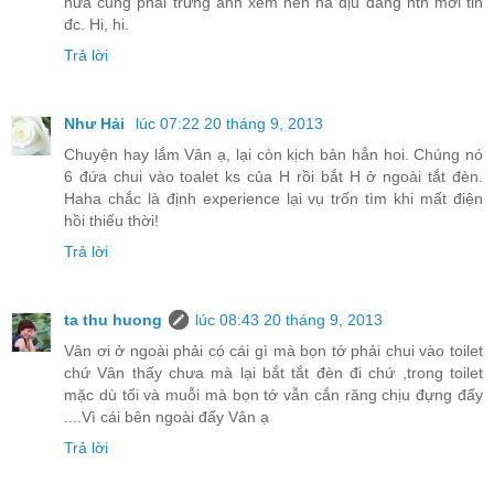
nữa cũng phải trưng ảnh xem nền nã dịu dàng ntn mới tin
đc. Hi, hi.
Trả lời
Như Hải
lúc 07:22 20 tháng 9, 2013
Chuyện hay lắm Vân ạ, lại còn kịch bản hẳn hoi. Chúng nó
6 đứa chui vào toalet ks của H rồi bắt H ở ngoài tắt đèn.
Haha chắc là định experience lại vụ trốn tìm khi mất điện
hồi thiếu thời!
Trả lời
ta thu huong
lúc 08:43 20 tháng 9, 2013
Vân ơi ở ngoài phải có cái gì mà bọn tớ phải chui vào toilet
chứ Vân thấy chưa mà lại bắt tắt đèn đi chứ ,trong toilet
mặc dù tối và muỗi mà bọn tớ vẫn cắn răng chịu đựng đấy
....Vì cái bên ngoài đấy Vân ạ
Trả lời