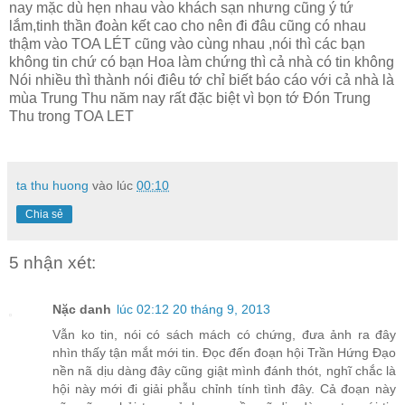
nay mặc dù hẹn nhau vào khách sạn nhưng cũng ý tứ
lắm,tinh thần đoàn kết cao cho nên đi đâu cũng có nhau
thậm vào TOA LÉT cũng vào cùng nhau ,nói thì các bạn
không tin chứ có bạn Hoa làm chứng thì cả nhà có tin không
Nói nhiều thì thành nói điêu tớ chỉ biết báo cáo với cả nhà là
mùa Trung Thu năm nay rất đặc biệt vì bọn tớ Đón Trung
Thu trong TOA LET
ta thu huong
vào lúc
00:10
Chia sẻ
5 nhận xét:
Nặc danh
lúc 02:12 20 tháng 9, 2013
Vẫn ko tin, nói có sách mách có chứng, đưa ảnh ra đây
nhìn thấy tận mắt mới tin. Đọc đến đoạn hội Trần Hứng Đạo
nền nã dịu dàng đây cũng giật mình đánh thót, nghĩ chắc là
hội này mới đi giải phẫu chỉnh tính tình đây. Cả đoạn này