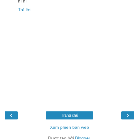
hí hí
Trả lời
‹
›
Trang chủ
Xem phiên bản web
Được tạo bởi
Blogger
.