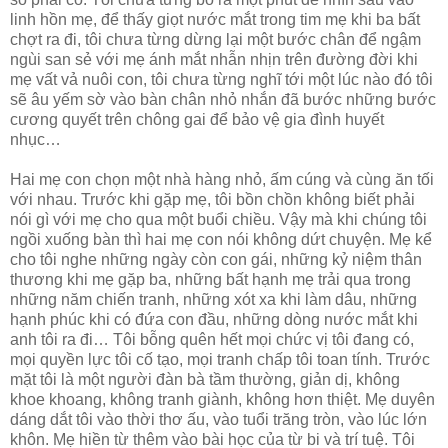
linh hồn mẹ, để thấy giọt nước mắt trong tim mẹ khi ba bất
chợt ra đi, tôi chưa từng dừng lại một bước chân để ngậm
ngùi san sẻ với mẹ ánh mắt nhẫn nhịn trên đường đời khi
mẹ vất vả nuôi con, tôi chưa từng nghĩ tới một lúc nào đó tôi
sẽ âu yếm sờ vào bàn chân nhỏ nhắn đã bước những bước
cương quyết trên chông gai để bảo vệ gia đình huyết
nhục…
Hai mẹ con chọn một nhà hàng nhỏ, ấm cúng và cùng ăn tối
với nhau. Trước khi gặp mẹ, tôi bồn chồn không biết phải
nói gì với mẹ cho qua một buổi chiều. Vậy mà khi chúng tôi
ngồi xuống bàn thì hai mẹ con nói không dứt chuyện. Mẹ kể
cho tôi nghe những ngày còn con gái, những kỷ niệm thân
thương khi mẹ gặp ba, những bất hạnh mẹ trải qua trong
những năm chiến tranh, những xót xa khi làm dâu, những
hạnh phúc khi có đứa con đầu, những dòng nước mắt khi
anh tôi ra đi… Tôi bỗng quên hết mọi chức vị tôi đang có,
mọi quyền lực tôi cố tạo, mọi tranh chấp tôi toan tính. Trước
mặt tôi là một người đàn bà tầm thường, giản dị, không
khoe khoang, không tranh giành, không hơn thiệt. Mẹ duyên
dáng dắt tôi vào thời thơ ấu, vào tuổi trăng tròn, vào lúc lớn
khôn. Mẹ hiền từ thêm vào bài học của từ bi và trí tuệ. Tôi