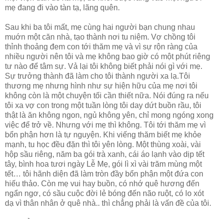
mẹ đang đi vào tàn tạ, lãng quên.
Sau khi ba tôi mất, mẹ cùng hai người bạn chung nhau
muớn một căn nhà, tạo thành nơi tu niệm. Vợ chồng tôi
thỉnh thoảng đem con tới thăm mẹ và vì sự rộn ràng của
nhiều người nên tôi và mẹ không bao giờ có một phút riêng
tư nào để tâm sự. Vả lại tôi không biết phải nói gì với mẹ.
Sự trưởng thành đã làm cho tôi thành người xa lạ.Tôi
thương mẹ nhưng hình như sự hiện hữu của mẹ nơi tôi
không còn là một chuyện tối cần thiết nữa. Nói đúng ra nếu
tôi xa vợ con trong một tuần lòng tôi day dứt buồn rầu, tôi
thật là ăn không ngon, ngủ không yên, chỉ mong ngóng xong
việc để trở về. Nhưng với mẹ thì không. Tôi tới thăm mẹ vì
bổn phận hơn là tự nguyện. Khi viếng thăm biết mẹ khỏe
mạnh, tu học đều đặn thì tôi yên lòng. Một thùng xoài, vài
hộp sầu riêng, năm ba gói trà xanh, cái áo lạnh vào dịp tết
tây, bình hoa tươi ngày Lễ Mẹ, gói lì xì vài trăm mùng một
tết… tôi hãnh diện đã làm tròn đầy bổn phận một đứa con
hiếu thảo. Còn mẹ vui hay buồn, có nhớ quê hương đến
ngẩn ngơ, có sầu cuộc đời lẻ bóng đến não ruột, có lo xót
dạ vì thân nhân ở quê nhà.. thì chẳng phải là vấn đề của tôi.