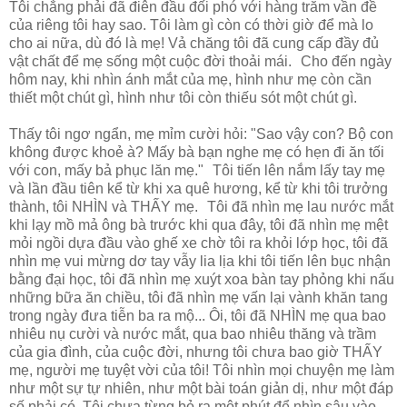
Tôi chẳng phải đã điên đầu đối phó với hàng trăm vần đề
của riêng tôi hay sao. Tôi làm gì còn có thời giờ để mà lo
cho ai nữa, dù đó là mẹ! Vả chăng tôi đã cung cấp đầy đủ
vật chất để mẹ sống một cuộc đời thoải mái. Cho đến ngày
hôm nay, khi nhìn ánh mắt của mẹ, hình như mẹ còn cần
thiết một chút gì, hình như tôi còn thiếu sót một chút gì.
Thấy tôi ngơ ngẩn, mẹ mỉm cười hỏi: "Sao vậy con? Bộ con
không được khoẻ à? Mấy bà bạn nghe mẹ có hẹn đi ăn tối
với con, mấy bả phục lăn mẹ." Tôi tiến lên nắm lấy tay mẹ
và lần đầu tiên kể từ khi xa quê hương, kể từ khi tôi trưởng
thành, tôi NHÌN và THẤY mẹ. Tôi đã nhìn mẹ lau nước mắt
khi lạy mồ mả ông bà trước khi qua đây, tôi đã nhìn mẹ mệt
mỏi ngồi dựa đầu vào ghế xe chờ tôi ra khỏi lớp học, tôi đã
nhìn mẹ vui mừng dơ tay vẫy lia lịa khi tôi tiến lên bục nhận
bằng đại học, tôi đã nhìn mẹ xuýt xoa bàn tay phỏng khi nấu
những bữa ăn chiều, tôi đã nhìn mẹ vấn lại vành khăn tang
trong ngày đưa tiễn ba ra mộ... Ôi, tôi đã NHÌN mẹ qua bao
nhiêu nụ cười và nước mắt, qua bao nhiêu thăng và trầm
của gia đình, của cuộc đời, nhưng tôi chưa bao giờ THẤY
mẹ, người mẹ tuyệt vời của tôi! Tôi nhìn mọi chuyện mẹ làm
như một sự tự nhiên, như một bài toán giản dị, như một đáp
số phải có. Tôi chưa từng bỏ ra một phút để nhìn sâu vào