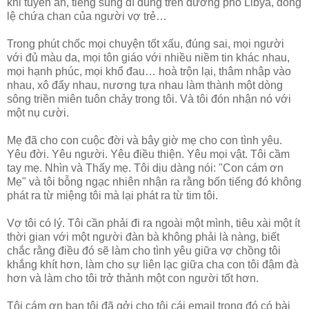
khi tuyên án, tiếng súng đì đùng trên đường phố Libya, dòng
lệ chứa chan của người vợ trẻ…
Trong phút chốc mọi chuyện tốt xấu, đúng sai, mọi người
với đủ màu da, mọi tôn giáo với nhiều niềm tin khác nhau,
mọi hạnh phúc, mọi khổ đau… hoà trộn lại, thâm nhập vào
nhau, xô đẩy nhau, nương tựa nhau làm thành một dòng
sông triền miên tuôn chảy trong tôi. Và tôi đón nhận nó với
một nụ cười.
Mẹ đã cho con cuộc đời và bây giờ mẹ cho con tình yêu.
Yêu đời. Yêu người. Yêu điều thiện. Yêu mọi vật. Tôi cầm
tay mẹ. Nhìn và Thấy mẹ. Tôi dịu dàng nói: "Con cám ơn
Mẹ" và tôi bỗng ngạc nhiên nhận ra rằng bốn tiếng đó không
phát ra từ miệng tôi mà lại phát ra từ tim tôi.
Vợ tôi có lý. Tôi cần phải đi ra ngoài một mình, tiêu xài một ít
thời gian với một người đàn bà không phải là nàng, biết
chắc rằng điều đó sẽ làm cho tình yêu giữa vợ chồng tôi
khắng khít hơn, làm cho sự liên lạc giữa cha con tôi đậm đà
hơn và làm cho tôi trở thảnh một con người tốt hơn.
Tôi cám ơn bạn tôi đã gởi cho tôi cái email trong đó có bài