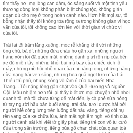
tìm thấy nơi mẹ lòng can đảm, óc sáng suốt và một tình yêu
thương đồng loại không phân biệt chủng tộc, không gián
đoạn dù cho mẹ ở trong hoàn cảnh nào. Hơn hết mọi sự, tôi
bỗng nhận thấy tôi không tỏa rộng ra trong không gian vì học
vấn của tôi, tôi không cao lớn lên với thời gian vì chức vị
của tôi.
Trái lại tôi trầm lắng xuống, mọc rễ khắng khít với những
ông chú, bà dì, những đứa cháu họ gần xa, những người
hàng xóm tôi đã quên mặt, những dành giựt rộn rịp của bến
xe đò miền tây, những khói bụi mù bay của chiếc xích lô
máy, những mồ hôi nhễ nhại của chị hàng rong, những hàng
dừa nặng trái ven sông, những hoa quả ngọt tươi của Lái
Thiêu trù phú, nhũng sóng vỗ rầm rì của bãi biển Nha
Trang... Tôi nặng lòng gắn chặt vào Quê Hương và Nguồn
Cội. Mầu nhiệm hơn tôi lại thấy biết ơn mọi chuyện nhỏ nhoi
quanh tôi mà tôi chưa từng để mắt đến, ly cà phê sửa nóng
từ tay người hầu bàn buổi sáng, trái dâu tươi được hái bởi
người Mễ còng lưng trên luống đất nâu vàng, tiếng còi hụ
rền vang của xe chữa lửa, ánh mắt nghiêm nghị vô tình của
người cảnh sát khi viết tờ giấy phạt, tiếng trẻ con vô tư cười
đùa trong sân trường, tiếng búa gõ chan chát của quan toà