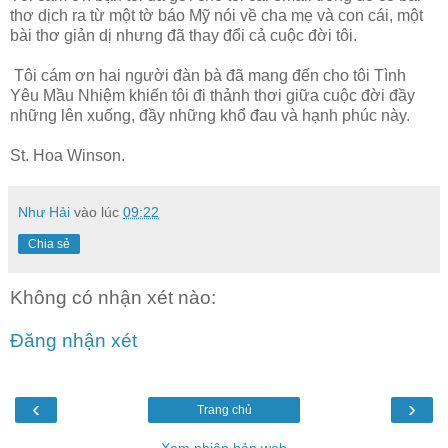
thơ dịch ra từ một tờ báo Mỹ nói về cha mẹ và con cái, một
bài thơ giản dị nhưng đã thay đổi cả cuộc đời tôi.
Tôi cám ơn hai người đàn bà đã mang đến cho tôi Tình
Yêu Mầu Nhiệm khiến tôi đi thảnh thơi giữa cuộc đời đầy
những lên xuống, đầy những khổ đau và hạnh phúc này.
St. Hoa Winson.
Như Hải
vào lúc
09:22
Chia sẻ
Không có nhận xét nào:
Đăng nhận xét
‹
›
Trang chủ
Xem phiên bản web