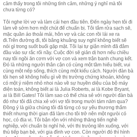
cảm thấy trong tôi những tình cảm, những ý nghỉ mà tôi
chưa từng có?
Tôi nghe lời vợ và làm cái hẹn đầu tiên. Đến ngày hẹn tôi đi
làm về sớm hơn một chút để chuẩn bị. Tôi tắm rửa sạch sẽ,
mặc quần áo thoải mái, hôn vợ và các con rồi lái xe ra
đi.Trên đường đi, tôi bâng khuâng suy nghĩ không biết sẽ
nói gì trong suốt buổi gặp mặt. Tôi lại tự giận mình đã đâm
đầu vào sự rắc rối nầy. Cuộc đời sẽ giản dị hơn nếu chiều
nay tôi ngồi ăn cơm với vợ con và xem trận banh chung kết.
Đó là những người thân cận có cùng một tầm hiểu biết, vui
cùng một nếp sống, thích cùng một kiểu cách. Người đàn bà
tôi hẹn sẽ không hiểu gì về thị trường chứng khoán, không
có một ý niệm nhỏ nhoi nào về sự huyền diệu của bộ máy
điện toán, không biết ai là Julia Roberts, ai là Kobe Bryant,
ai là Bill Gates! Tôi làm sao có thể chia sẻ với người đàn bà
đó như tôi đã chia xẻ với vợ tôi trong mười tám năm qua?
Đồng ý là giữa chúng tôi đã từng có sự yêu thương thắm
thiết nhưng thời gian đã làm cho tôi trở nên một ngưòi có
học, có địa vị. Tôi bận rộn với những thăng tiến nghề
nghiệp, với chuẩn bị nghỉ hè, với thị trưòng lên xuống, với
thù tiếp bạn bè, với gia đình vợ con. Còn người đó thì hình