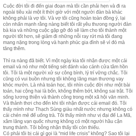
Cuộc đời tôi đi đến giai đoạn mà tôi cần phải hẹn và đi ra
ngoài tiêu xài một ít thời giờ với một người đàn bà khác
không phải là vợ tôi. Và vợ tôi cũng hoàn toàn đồng ý, lại
còn nhấn mạnh rằng nàng biết tôi rất yêu thưong người đàn
bà kia và những cuộc gặp gỡ đó sẽ làm cho tôi thành một
người tốt hơn, sẽ giảm đi những nỗi ray rứt mà tôi đang
mang nặng trong lòng và hạnh phúc gia đình sẽ vì đó mà
tăng thêm.
Thì ra nàng đã biết. Vì một ngày kia tôi nhận được một cái
email và nó như một tiếng sét đánh vào cánh cửa tâm hồn
tôi. Tôi là một người xử sự công bình, lý trí vững chắc. Tôi
cũng có vui buồn nhưng tôi không lãng mạn thương vay
khóc mướn. Là nhà toán học, tôi nhìn cuộc đời như một bài
toán, hai cộng hai là bốn, không thêm bớt, không sai trật. Tôi
sống lương thiện và thành công trong một xã hội văn minh.
Và thảnh thơi cho đến khi tôi nhận được cái email đó. Tôi
thấy mình như Thạch Sùng giàu nhất nước nhưng không có
cái chén mẻ để uống trà. Tôi thấy mình như vị đại đế La Mã,
xâm lăng vạn quốc nhưng không có một người hầu cận
trung thành. Tôi bỗng nhận thấy tôi còn thiếu.
Có phải tôi bị cái gì gọi là “mid life crisis” không? Sao tôi lại