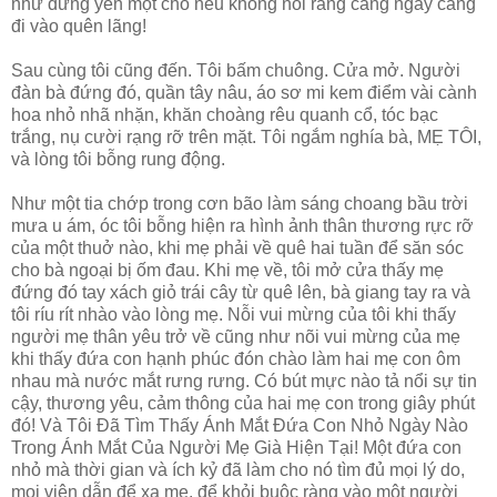
như đứng yên một chỗ nếu không nói rằng càng ngày càng
đi vào quên lãng!
Sau cùng tôi cũng đến. Tôi bấm chuông. Cửa mở. Người
đàn bà đứng đó, quần tây nâu, áo sơ mi kem điểm vài cành
hoa nhỏ nhã nhặn, khăn choàng rêu quanh cổ, tóc bạc
trắng, nụ cười rạng rỡ trên mặt. Tôi ngắm nghía bà, MẸ TÔI,
và lòng tôi bỗng rung động.
Như một tia chớp trong cơn bão làm sáng choang bầu trời
mưa u ám, óc tôi bỗng hiện ra hình ảnh thân thương rực rỡ
của một thuở nào, khi mẹ phải về quê hai tuần để săn sóc
cho bà ngoại bị ốm đau. Khi mẹ về, tôi mở cửa thấy mẹ
đứng đó tay xách giỏ trái cây từ quê lên, bà giang tay ra và
tôi ríu rít nhào vào lòng mẹ. Nỗi vui mừng của tôi khi thấy
người mẹ thân yêu trở về cũng như nõi vui mừng của mẹ
khi thấy đứa con hạnh phúc đón chào làm hai mẹ con ôm
nhau mà nước mắt rưng rưng. Có bút mực nào tả nổi sự tin
cậy, thương yêu, cảm thông của hai mẹ con trong giây phút
đó! Và Tôi Đã Tìm Thấy Ánh Mắt Đứa Con Nhỏ Ngày Nào
Trong Ánh Mắt Của Người Mẹ Già Hiện Tại! Một đứa con
nhỏ mà thời gian và ích kỷ đã làm cho nó tìm đủ mọi lý do,
mọi viện dẫn để xa mẹ, để khỏi buộc ràng vào một người