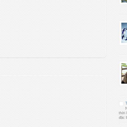
T
thời 
đặc 