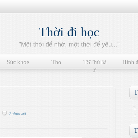
Thời đi học
"Một thời để nhớ, một thời để yêu..."
Sức khoẻ
Thơ
TSThứBả
Hình 
y
T
0 nhận xét
T