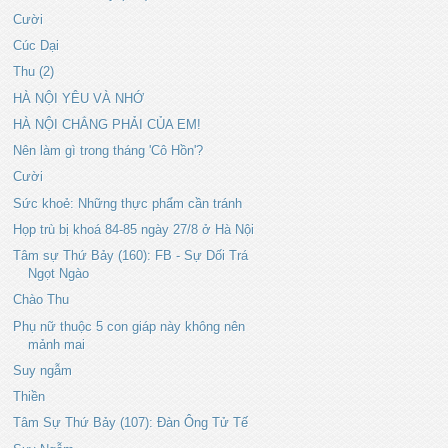
Cười
Cúc Dại
Thu (2)
HÀ NỘI YÊU VÀ NHỚ
HÀ NỘI CHẲNG PHẢI CỦA EM!
Nên làm gì trong tháng 'Cô Hồn'?
Cười
Sức khoẻ: Những thực phẩm cần tránh
Họp trù bị khoá 84-85 ngày 27/8 ở Hà Nội
Tâm sự Thứ Bảy (160): FB - Sự Dối Trá
Ngọt Ngào
Chào Thu
Phụ nữ thuộc 5 con giáp này không nên
mảnh mai
Suy ngẫm
Thiền
Tâm Sự Thứ Bảy (107): Đàn Ông Tử Tế