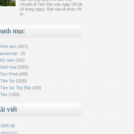
chuyến đi Tam Đảo vào ngày CN (đi
về trong ngày). Bạn nào đi được thì
al...
anh mục
Hình ảnh
(1971)
javascript:;
(2)
Kỷ niệm
(102)
Sinh hoạt
(2301)
Sức Khoẻ
(445)
Tâm Sự
(1535)
Tâm Sự Thứ Bảy
(203)
Thơ
(1353)
ài viết
►
2025
(4)
►
2024
(11)