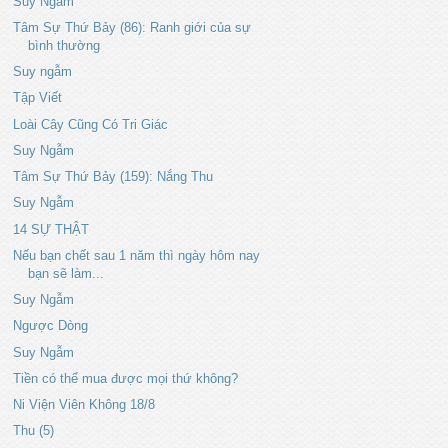
Suy Ngẫm
Tâm Sự Thứ Bảy (86): Ranh giới của sự
bình thường
Suy ngẫm
Tập Viết
Loài Cây Cũng Có Tri Giác
Suy Ngẫm
Tâm Sự Thứ Bảy (159): Nắng Thu
Suy Ngẫm
14 SỰ THẬT
Nếu bạn chết sau 1 năm thì ngày hôm nay
bạn sẽ làm...
Suy Ngẫm
Ngược Dòng
Suy Ngẫm
Tiền có thể mua được mọi thứ không?
Ni Viện Viên Không 18/8
Thu (5)