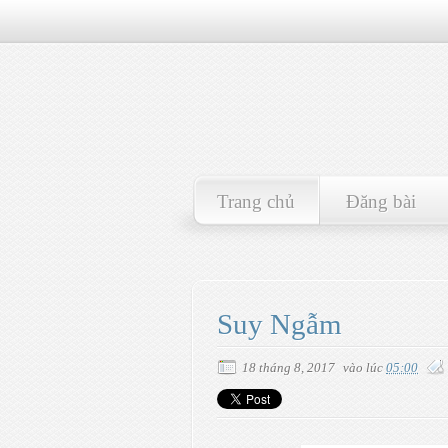
Trang chủ
Đăng bài
Suy Ngẫm
18 tháng 8, 2017
vào lúc
05:00