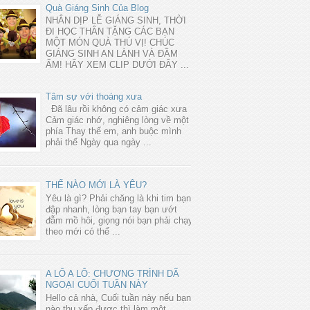
Quà Giáng Sinh Của Blog
NHÂN DỊP LỄ GIÁNG SINH, THỜI
ĐI HỌC THÂN TẶNG CÁC BẠN
MỘT MÓN QUÀ THÚ VỊ! CHÚC
GIÁNG SINH AN LÀNH VÀ ĐẦM
ẤM! HÃY XEM CLIP DƯỚI ĐÂY ...
Tâm sự với thoáng xưa
Đã lâu rồi không có cảm giác xưa
Cảm giác nhớ, nghiêng lòng về một
phía Thay thế em, anh buộc mình
phải thế Ngày qua ngày ...
THẾ NÀO MỚI LÀ YÊU?
Yêu là gì? Phải chăng là khi tim bạn
đập nhanh, lòng bạn tay bạn ướt
đẫm mồ hôi, giọng nói bạn phải chạy
theo mới có thể ...
A LÔ A LÔ: CHƯƠNG TRÌNH DÃ
NGOẠI CUỐI TUẦN NÀY
Hello cả nhà, Cuối tuần này nếu bạn
nào thu xếp được thì làm một