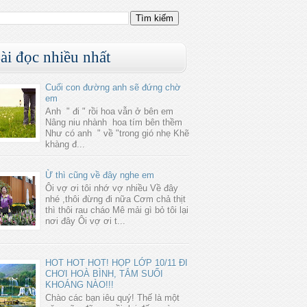
ài đọc nhiều nhất
Cuối con đường anh sẽ đứng chờ
em
Anh " đi " rồi hoa vẫn ở bên em
Nâng niu nhành hoa tím bên thềm
Như có anh " về "trong gió nhẹ Khẽ
khàng đ...
Ừ thì cũng về đây nghe em
Ôi vợ ơi tôi nhớ vợ nhiều Về đây
nhé ,thôi đừng đi nữa Cơm chả thịt
thì thôi rau cháo Mê mải gì bỏ tôi lại
nơi đây Ôi vợ ơi t...
HOT HOT HOT! HỌP LỚP 10/11 ĐI
CHƠI HOÀ BÌNH, TẮM SUỐI
KHOÁNG NÀO!!!
Chào các bạn iêu quý! Thế là một