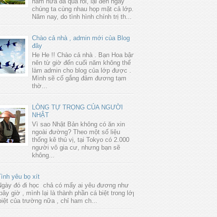
năm nữa đã qua rồi, lại đến ngày
chúng ta cùng nhau họp mặt cả lớp.
Năm nay, do tình hình chính trị th...
Chào cả nhà , admin mới của Blog
đây
He He !! Chào cả nhà . Bạn Hoa bận
nên từ giờ đến cuối năm không thể
làm admin cho blog của lớp được .
Mình sẽ cố gắng đảm đương tạm
thờ...
LÒNG TỰ TRỌNG CỦA NGƯỜI
NHẬT
Vì sao Nhật Bản không có ăn xin
ngoài đường? Theo một số liệu
thống kê thú vị, tại Tokyo có 2.000
người vô gia cư, nhưng bạn sẽ
không...
ình yêu bọ xít
Ngày đó đi học chả có mấy ai yêu đương như
bây giờ , mình lại là thành phần cá biệt trong lớp
biệt của trường nữa , chỉ ham ch...