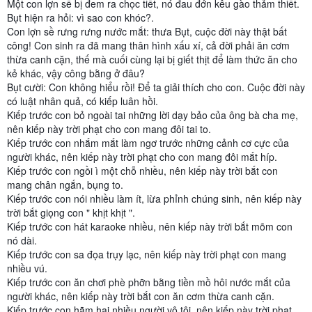
Một con lợn sề bị đem ra chọc tiết, nó đau đớn kêu gào thảm thiết.
Bụt hiện ra hỏi: vì sao con khóc?.
Con lợn sề rưng rưng nước mắt: thưa Bụt, cuộc đời này thật bất
công! Con sinh ra đã mang thân hình xấu xí, cả đời phải ăn cơm
thừa canh cặn, thế mà cuối cùng lại bị giết thịt để làm thức ăn cho
kẻ khác, vậy công bằng ở đâu?
Bụt cười: Con không hiểu rồi! Để ta giải thích cho con. Cuộc đời này
có luật nhân quả, có
kiếp luân hồi.
Kiếp trước con bỏ ngoài tai những lời dạy bảo của ông bà cha mẹ,
nên kiếp này trời phạt cho con mang đôi tai to.
Kiếp trước con nhắm mắt làm ngơ trước những cảnh cơ cực của
người khác, nên kiếp này trời phạt cho con mang đôi mắt híp.
Kiếp trước con ngồi ì một chỗ nhiều, nên kiếp này trời bắt con
mang chân ngắn, bụng to.
Kiếp trước con nói nhiều làm ít, lừa phỉnh chúng sinh, nên kiếp này
trời bắt giọng con " khịt khịt ".
Kiếp trước con hát karaoke nhiều, nên kiếp này trời bắt mõm con
nó dài.
Kiếp trước con sa đọa trụy lạc, nên kiếp này trời phạt con mang
nhiều vú.
Kiếp trước con ăn chơi phè phỡn bằng tiền mồ hôi nước mắt của
người khác, nên kiếp này trời bắt con ăn cơm thừa canh cặn.
Kiếp trước con hãm hại nhiều người vô tội, nên kiếp này trời phạt