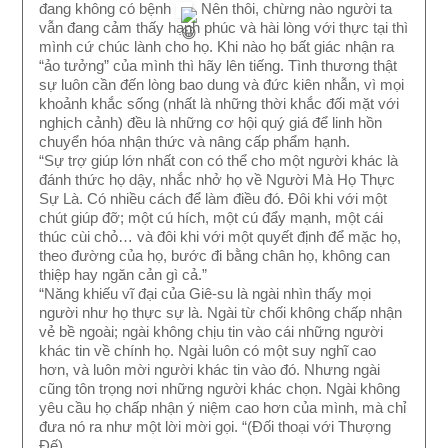
đang không có bệnh 
  Nên thôi, chừng nào người ta 
vẫn đang cảm thấy hạnh phúc và hài lòng với thực tại thì 
mình cứ chúc lành cho họ. Khi nào họ bất giác nhận ra 
“ảo tưởng” của mình thì hãy lên tiếng. Tình thương thật 
sự luôn cần đến lòng bao dung và đức kiên nhẫn, vì mọi 
khoảnh khắc sống (nhất là những thời khắc đối mặt với 
nghịch cảnh) đều là những cơ hội quý giá để linh hồn 
chuyển hóa nhận thức và nâng cấp phẩm hạnh. 
“Sự trợ giúp lớn nhất con có thể cho một người khác là 
đánh thức họ dậy, nhắc nhở họ về Người Mà Họ Thực 
Sự Là. Có nhiều cách để làm điều đó. Đôi khi với một 
chút giúp đỡ; một cú hích, một cú đẩy mạnh, một cái 
thúc cùi chỏ… và đôi khi với một quyết định để mặc họ, 
theo đường của họ, bước đi bằng chân họ, không can 
thiệp hay ngăn cản gì cả.” 
“Năng khiếu vĩ đại của Giê-su là ngài nhìn thấy mọi 
người như họ thực sự là. Ngài từ chối không chấp nhận 
vẻ bề ngoài; ngài không chịu tin vào cái những người 
khác tin về chính họ. Ngài luôn có một suy nghĩ cao 
hơn, và luôn mời người khác tin vào đó. Nhưng ngài 
cũng tôn trọng nơi những người khác chọn. Ngài không 
yêu cầu họ chấp nhận ý niệm cao hơn của mình, mà chỉ 
đưa nó ra như một lời mời gọi. “(Đối thoại với Thượng 
Đế)