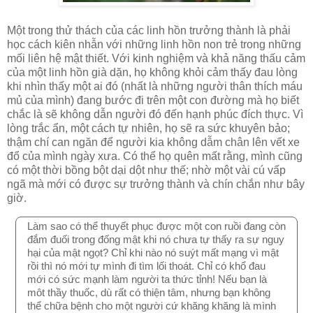
Một trong thử thách của các linh hồn trưởng thành là phải
học cách kiên nhẫn với những linh hồn non trẻ trong những
mối liên hệ mật thiết. Với kinh nghiệm và khả năng thấu cảm
của một linh hồn già dặn, họ không khỏi cảm thấy đau lòng
khi nhìn thấy một ai đó (nhất là những người thân thích máu
mủ của mình) đang bước đi trên một con đường mà họ biết
chắc là sẽ không dẫn người đó đến hạnh phúc đích thực. Vì
lòng trắc ẩn, một cách tự nhiên, họ sẽ ra sức khuyên bảo;
thậm chí can ngăn để người kia không dẫm chân lên vết xe
đổ của mình ngày xưa. Có thể họ quên mất rằng, mình cũng
có một thời bồng bột dại dột như thế; nhờ một vài cú vấp
ngã mà mới có được sự trưởng thành và chín chắn như bây
giờ.
Làm sao có thể thuyết phục được một con ruồi đang còn 
đắm đuối trong đống mật khi nó chưa tự thấy ra sự nguy 
hại của mật ngọt? Chỉ khi nào nó suýt mất mạng vì mật 
rồi thì nó mới tự mình đi tìm lối thoát. Chỉ có khổ đau 
mới có sức mạnh làm người ta thức tỉnh! Nếu bạn là 
môt thầy thuốc, dù rất có thiện tâm, nhưng bạn không 
thể chữa bệnh cho một người cứ khăng khăng là mình 