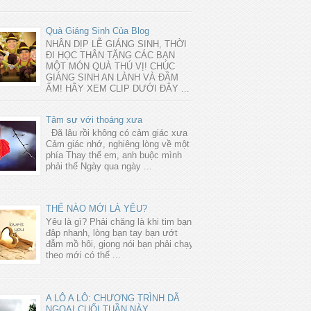
Quà Giáng Sinh Của Blog
NHÂN DỊP LỄ GIÁNG SINH, THỜI
ĐI HỌC THÂN TẶNG CÁC BẠN
MỘT MÓN QUÀ THÚ VỊ! CHÚC
GIÁNG SINH AN LÀNH VÀ ĐẦM
ẤM! HÃY XEM CLIP DƯỚI ĐÂY ...
Tâm sự với thoáng xưa
Đã lâu rồi không có cảm giác xưa
Cảm giác nhớ, nghiêng lòng về một
phía Thay thế em, anh buộc mình
phải thế Ngày qua ngày ...
THẾ NÀO MỚI LÀ YÊU?
Yêu là gì? Phải chăng là khi tim bạn
đập nhanh, lòng bạn tay bạn ướt
đẫm mồ hôi, giọng nói bạn phải chạy
theo mới có thể ...
A LÔ A LÔ: CHƯƠNG TRÌNH DÃ
NGOẠI CUỐI TUẦN NÀY