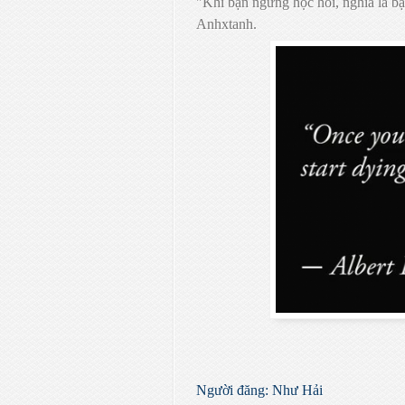
"Khi bạn ngừng học hỏi, nghĩa là b
Anhxtanh.
Người đăng:
Như Hải