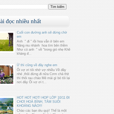
ài đọc nhiều nhất
Cuối con đường anh sẽ đứng chờ
em
Anh " đi " rồi hoa vẫn ở bên em
Nâng niu nhành hoa tím bên thềm
Như có anh " về "trong gió nhẹ Khẽ
khàng đ...
Ừ thì cũng về đây nghe em
Ôi vợ ơi tôi nhớ vợ nhiều Về đây
nhé ,thôi đừng đi nữa Cơm chả thịt
thì thôi rau cháo Mê mải gì bỏ tôi lại
nơi đây Ôi vợ ơi t...
HOT HOT HOT! HỌP LỚP 10/11 ĐI
CHƠI HOÀ BÌNH, TẮM SUỐI
KHOÁNG NÀO!!!
Chào các bạn iêu quý! Thế là một