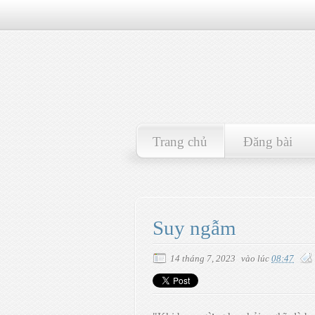
Trang chủ
Đăng bài
Suy ngẫm
14 tháng 7, 2023
vào lúc
08:47