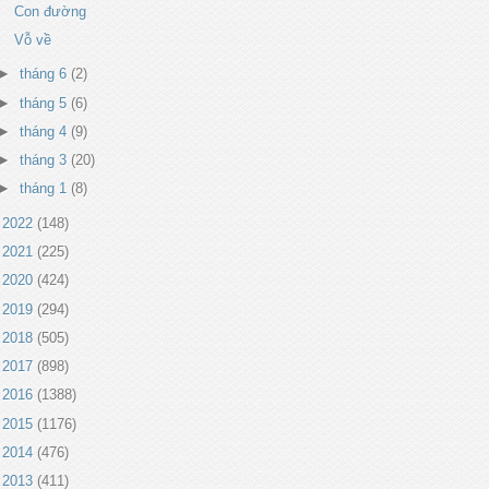
Con đường
Vỗ về
►
tháng 6
(2)
►
tháng 5
(6)
►
tháng 4
(9)
►
tháng 3
(20)
►
tháng 1
(8)
►
2022
(148)
►
2021
(225)
►
2020
(424)
►
2019
(294)
►
2018
(505)
►
2017
(898)
►
2016
(1388)
►
2015
(1176)
►
2014
(476)
►
2013
(411)