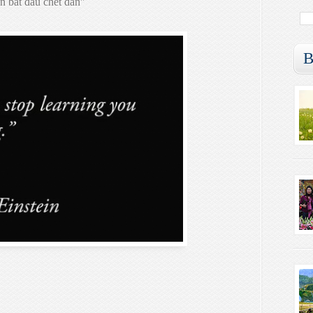
ạn bắt đầu chết dần"
B