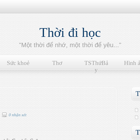
Thời đi học
"Một thời để nhớ, một thời để yêu..."
Sức khoẻ
Thơ
TSThứBả
Hình 
y
T
0 nhận xét
T