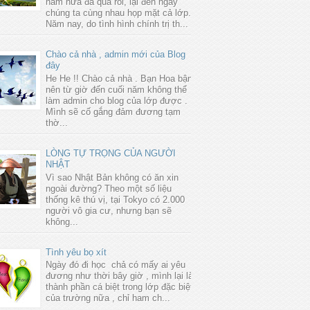
năm nữa đã qua rồi, lại đến ngày
chúng ta cùng nhau họp mặt cả lớp.
Năm nay, do tình hình chính trị th...
Chào cả nhà , admin mới của Blog
đây
He He !! Chào cả nhà . Bạn Hoa bận
nên từ giờ đến cuối năm không thể
làm admin cho blog của lớp được .
Mình sẽ cố gắng đảm đương tạm
thờ...
LÒNG TỰ TRỌNG CỦA NGƯỜI
NHẬT
Vì sao Nhật Bản không có ăn xin
ngoài đường? Theo một số liệu
thống kê thú vị, tại Tokyo có 2.000
người vô gia cư, nhưng bạn sẽ
không...
Tình yêu bọ xít
Ngày đó đi học chả có mấy ai yêu
đương như thời bây giờ , mình lại là
thành phần cá biệt trong lớp đặc biệt
của trường nữa , chỉ ham ch...