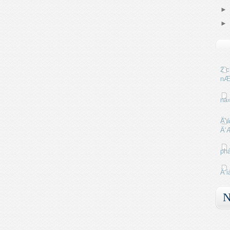
2 c
nÆ
ná
Ä‘á
Ä‘
phá
Ä‘i
N