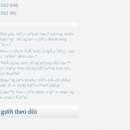
►
2012
(548)
►
2011
(95)
Bao giá» háº¿t cáº£nh "rau 2 luá»‘ng, lá»£n
huá»“ng", hÃ ng lá»—i tiÃªu thá»¥ trong
°á»›c?
Má»—i nÄƒm Ä‘Æ°á»£c 3 ngÃ y Táº¿t, sao
»¡ "cáº¥m" dÃ¢n vá» ?
"KhÃ´ng hy sinh cÃ´ng báº±ng xÃ£ há»™i
»ƒ cháº¡y theo tÄƒng trÆ°á»Ÿng kinh táº¿
Æ¡n thuáº§n"
Nhá»¯ng káº» khoÃ¡c trÃªn mÃ¬nh phÃ¡p
»¥c lÃ m váº¥y báº©n Pháº­t phÃ¡p
Cuá»™c Ä‘á» i cÃ²n nhiá» u láº¯m nhá»¯ng
á» u tá»‘t Ä‘áº¹p!
gười theo dõi