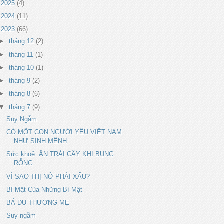
►
2025
(4)
►
2024
(11)
▼
2023
(66)
►
tháng 12
(2)
►
tháng 11
(1)
►
tháng 10
(1)
►
tháng 9
(2)
►
tháng 8
(6)
▼
tháng 7
(9)
Suy Ngẫm
CÓ MỘT CON NGƯỜI YÊU VIỆT NAM
NHƯ SINH MỆNH
Sức khoẻ: ĂN TRÁI CÂY KHI BỤNG
RỖNG
VÌ SAO THỊ NỞ PHẢI XẤU?
Bí Mật Của Những Bí Mật
BÁ DU THƯƠNG MẸ
Suy ngẫm