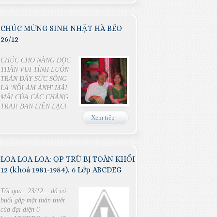
CHÚC MỪNG SINH NHẬT HÀ BÉO
26/12
CHÚC CHO NÀNG ĐỘC
THÂN VUI TÍNH LUÔN
TRÀN ĐẦY SỨC SỐNG
LÀ 'NỖI ÁM ẢNH' MÃI
MÃI CỦA CÁC CHÀNG
TRAI! BAN LIÊN LẠC!
Xem tiếp
LOA LOA LOA: ỌP TRÙ BỊ TOÀN KHỐI
12 (khoá 1981-1984), 6 Lớp ABCDEG
Tối qua...23/12....đã có
buổi gặp mặt thân thiết
của đại diện 6