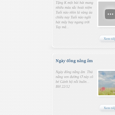
Tặng K một bài hát mang
nhiều màu sắc hoài niệm
Tuổi nào nhìn lá vàng úa
chiều nay Tuổi nào ngồi
hát mây bay ngang trời
Tay mă...
Xem tiế
Ngày đông nắng ấm
Ngày đông nắng ấm Thả
nắng ven đường Ơ này cô
bé Gánh hộ nỗi buồn...
BH 22/12
Xem tiế