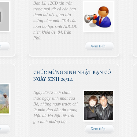
Ban LL 12CD xin trân
trọng mời tất cả các bạn
tham dự tiệc giao lưu
mừng năm mới 2014 của
toàn bộ học sinh ABCDE
niên khóa 81_84.Trần
Phú...
p
Xem tiếp
CHÚC MỪNG SINH NHẬT BẠN CÓ
NGÀY SINH 26/12.
Ngày 26/12 mới chính
thức ngày sinh nhật của
Bé, những ngày trước chỉ
là màn dạo đầu ấn tượng.
Mặc dù Hà Nội tiết trời
giá lạnh nhưng hội...
p
Xem tiếp