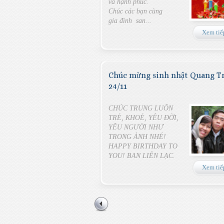
và hạnh phúc.
Chúc các bạn cùng
gia đình san...
Xem tiế
Chúc mừng sinh nhật Quang T
24/11
CHÚC TRUNG LUÔN
TRẺ, KHOẺ, YÊU ĐỜI,
YÊU NGƯỜI NHƯ
TRONG ẢNH NHÉ!
HAPPY BIRTHDAY TO
YOU! BAN LIÊN LẠC.
Xem tiế