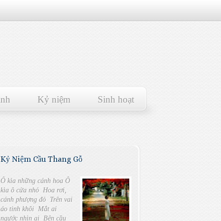
ảnh
Kỷ niệm
Sinh hoạt
Kỷ Niệm Cầu Thang Gỗ
Ô kìa những cánh hoa Ô
kìa ô cửa nhỏ Hoa rơi,
cánh phượng đỏ Trên vai
áo tinh khôi Mắt ai
ngước nhìn ai Bên cầu