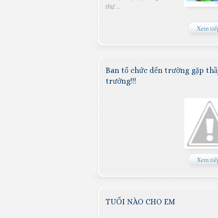
thự...
Xem tiế
Ban tổ chức dến trường gặp thầ
trưởng!!!
Xem tiế
TUỔI NÀO CHO EM