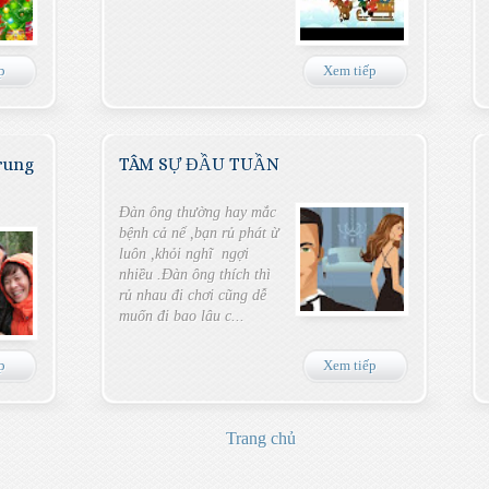
p
Xem tiếp
rung
TÂM SỰ ĐẦU TUẦN
Đàn ông thường hay mắc
bệnh cả nể ,bạn rủ phát ừ
luôn ,khỏi nghĩ ngợi
nhiều .Đàn ông thích thì
rủ nhau đi chơi cũng dễ
muốn đi bao lâu c...
p
Xem tiếp
Trang chủ