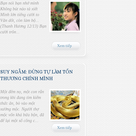
Bạn nói bạn nhớ mình
Không bút nào tả xiết
Mình lớn tiếng cười to
Văn dốt, còn làm bộ...
(Thanh Hương 12/13) Bạn
cười trôn...
Xem tiếp
SUY NGẪM: ĐỪNG TỰ LÀM TỔN
THƯƠNG CHÍNH MÌNH
Một đêm nọ, một con rắn
trong khi đang tìm kiếm
thức ăn, bò vào một
xưởng mộc. Người thợ
mộc vốn khá bừa bộn, đã
để lại một số công c...
Xem tiếp