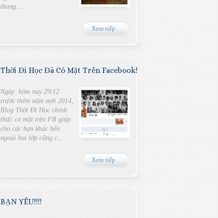
thang ...
Xem tiếp
Thời Đi Học Đã Có Mặt Trên Facebook!
Ngày hôm nay 29/12
trước thêm năm mới 2014,
Blog Thời Đi Học chính
thức có mặt trên FB giúp
cho các bạn khác bên
ngoài hai lớp cũng c...
Xem tiếp
BẠN YÊU!!!!