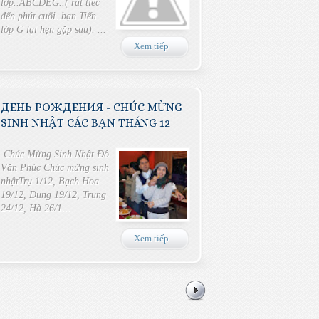
lơp..ABCDEG..( rát tiếc
đến phút cuối..bạn Tiến
lớp G lại hẹn gặp sau). ...
Xem tiếp
ДЕНЬ РОЖДЕНИЯ - CHÚC MỪNG
SINH NHẬT CÁC BẠN THÁNG 12
Chúc Mừng Sinh Nhật Đỗ
Văn Phúc Chúc mừng sinh
nhậtTrụ 1/12, Bạch Hoa
19/12, Dung 19/12, Trung
24/12, Hà 26/1...
Xem tiếp