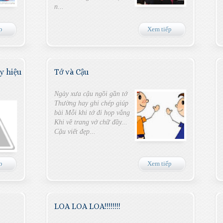
n...
p
Xem tiếp
y hiệu
Tớ và Cậu
Ngày xưa cậu ngồi gần tớ
Thường hay ghi chép giúp
bài Mỗi khi tớ đi họp vắng
Khi về trang vở chữ đầy...
Cậu viết đẹp...
p
Xem tiếp
LOA LOA LOA!!!!!!!!