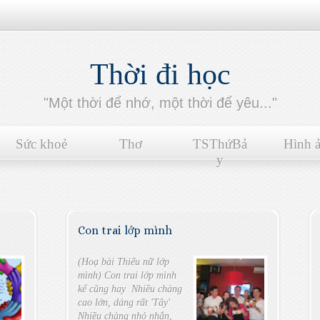
Thời đi học
"Một thời để nhớ, một thời để yêu..."
Sức khoẻ
Thơ
TSThứBả
Hình 
y
Con trai lớp mình
(Hoạ bài Thiếu nữ lớp
mình) Con trai lớp mình
kể cũng hay Nhiều chàng
cao lớn, dáng rất 'Tây'
Nhiều chàng nhỏ nhắn,