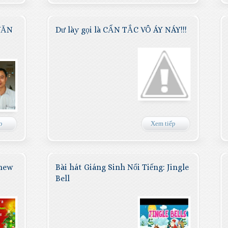
VĂN
Dư lày gọi là CẨN TẮC VÔ ÁY NÁY!!!
p
Xem tiếp
 new
Bài hát Giáng Sinh Nổi Tiếng: Jingle
Bell