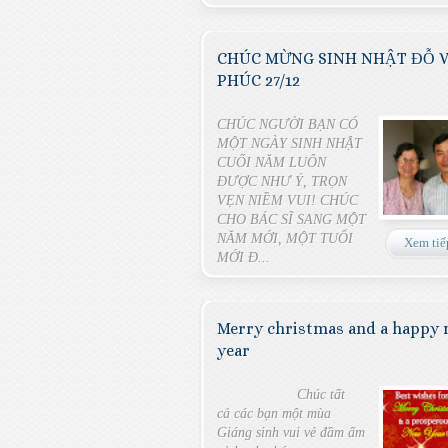
CHÚC MỪNG SINH NHẬT ĐỖ 
PHÚC 27/12
CHÚC NGƯỜI BẠN CÓ
MỘT NGÀY SINH NHẬT
CUỐI NĂM LUÔN
ĐƯỢC NHƯ Ý, TRỌN
VẸN NIỀM VUI! CHÚC
CHO BÁC SĨ SANG MỘT
NĂM MỚI, MỘT TUỔI
Xem tiế
MỚI Đ...
Merry christmas and a happy
year
Chúc tất
cả các bạn một mùa
Giáng sinh vui vẻ đầm ấm