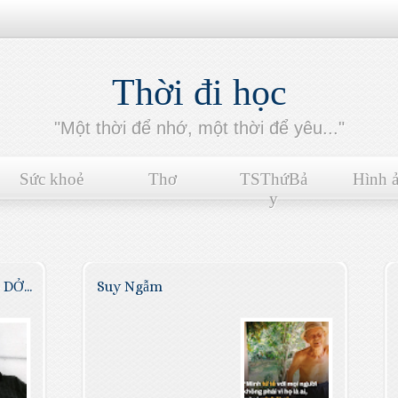
Thời đi học
"Một thời để nhớ, một thời để yêu..."
Sức khoẻ
Thơ
TSThứBả
Hình 
y
DỞ...
Suy Ngẫm