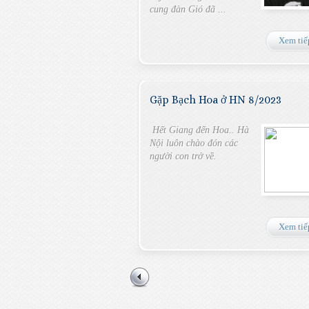
cung đàn Gió đã ...
Xem tiế
Gặp Bạch Hoa ở HN 8/2023
Hết Giang đến Hoa.. Hà
Nội luôn chào đón các
người con trở về.
Xem tiế