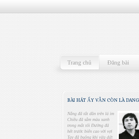
Trang chủ
Đăng bài
BÀI HÁT ẤY VẪN CÒN LÀ DANG 
Nắng đã tắt dần trên lá im
Chiều đã sẫm màu xanh
trong mắt tối Đường đã
hết trước biển cao vời vợi
Tay đã buông khi vừa dứt