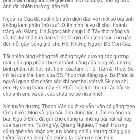
phải thâm nhập thực tế ghê lắm mới có được những bức
ảnh rất 'chiến trường' đến thế.
Ngoài ra Cua đã xuất hiện trên diễn đàn với một số bài ảnh
không kém phần 'thời sự'. Điển hình là vụ đi chơi hoành
tráng với Giang, Hà,Ngọc; ảnh chụp Hồ Tây thơ mộng và
vài bài ký khá hấp dẫn về đề tài giới tính (con trai, con gái)
đến nỗi gây 'sóng gió' cho Hội Những Người Đẻ Con Gái.
Tất nhiên blog không thể không tuyên dương các gương
mặt luôn góp phần cho sự thành công của blog với những
bình phẩm rất 'hot', rất 'hóm' của tam T: Tú, Tâm & Thuý. Sự
trở lại của Mai Lan, của BS Phúc thật đáng quý. Bs Phúc là
người quan tâm chăm sóc khi post bài viết về Sk cho chị
em. Hy vọng tháng này Bs Phúc tiếp tục cho ra các bài sk
cho anh em, và cả.. các cháu be bé nữa nhé!
Xin tuyên dương Thanh Vân dù ở xa vẫn luôn cố gắng theo
từng bước blog và góp bài, ảnh đúng lúc. Cám ơn ông xã
bạn Nga ở Đức đã gửi cho chúng ta những bài hát rất hay
của bạn mình. Tường Vy, Quang Nghiêu, Thanh Hương
cũng ghé vào nhận xét, tuy không nhiều nhưng cũng giúp
thêm lửa cho blog của chúng ta. Cám ơn các bạn!