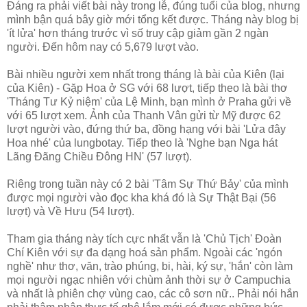
Đáng ra phải viết bài này trong lễ, đúng tuổi của blog, nhưng
mình bận quá bây giờ mới tổng kết được. Tháng này blog bị
'ít lửa' hơn tháng trước vì số truy cập giảm gần 2 ngàn
người. Đến hôm nay có 5,679 lượt vào.
Bài nhiều người xem nhất trong tháng là bài của Kiên (lại
của Kiên) - Gặp Hoa ở SG với 68 lượt, tiếp theo là bài thơ
'Tháng Tư Kỷ niệm' của Lệ Minh, bạn mình ở Praha gửi về
với 65 lượt xem. Ảnh của Thanh Vân gửi từ Mỹ được 62
lượt người vào, đứng thứ ba, đồng hạng với bài 'Lửa đây
Hoa nhé' của lungbotay. Tiếp theo là 'Nghe bạn Nga hát
Lãng Đãng Chiều Đông HN' (57 lượt).
Riêng trong tuần này có 2 bài 'Tâm Sự Thứ Bảy' của mình
được mọi người vào đọc kha khá đó là Sự Thật Bại (56
lượt) và Về Hưu (54 lượt).
Tham gia tháng này tích cực nhất vẫn là 'Chủ Tịch' Đoàn
Chí Kiên với sự đa dạng hoá sản phẩm. Ngoài các 'ngón
nghề' như thơ, văn, trào phúng, bi, hài, ký sự, 'hắn' còn làm
mọi người ngạc nhiên với chùm ảnh thời sự ở Campuchia
và nhất là phiên chợ vùng cao, các cô sơn nữ.. Phải nói hắn