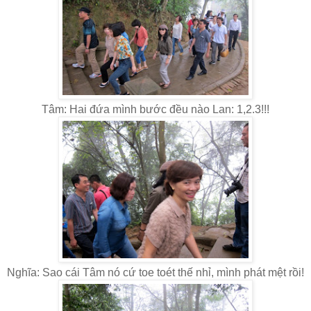
Tâm: Hai đứa mình bước đều nào Lan: 1,2.3!!!
Nghĩa: Sao cái Tâm nó cứ toe toét thế nhỉ, mình phát mệt rồi!