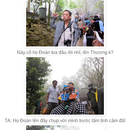
Này cô họ Đoàn kia đâu rồi nhỉ, lên Thượng k?
TA: Họ Đoàn lên đây chụp với mình trước tấm tình cảm đã!