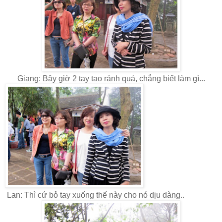
Giang: Bây giờ 2 tay tao rảnh quá, chẳng biết làm gì...
Lan: Thì cứ bỏ tay xuống thế này cho nó dịu dàng..