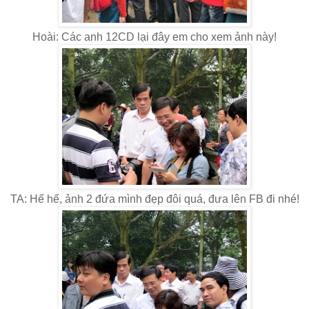
Hoài: Các anh 12CD lại đây em cho xem ảnh này!
TA: Hế hế, ảnh 2 đứa mình đẹp đôi quá, đưa lên FB đi nhé!