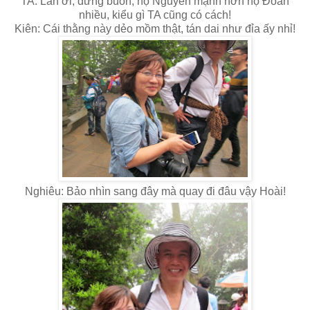
TA: Lan ơi, đừng buồn, họ Nguyễn mạnh hơn họ Đoàn
nhiều, kiểu gì TA cũng có cách!
Kiên: Cái thằng này dẻo mồm thật, tán dai như đỉa ấy nhỉ!
Nghiêu: Bảo nhìn sang đây mà quay đi đâu vậy Hoài!