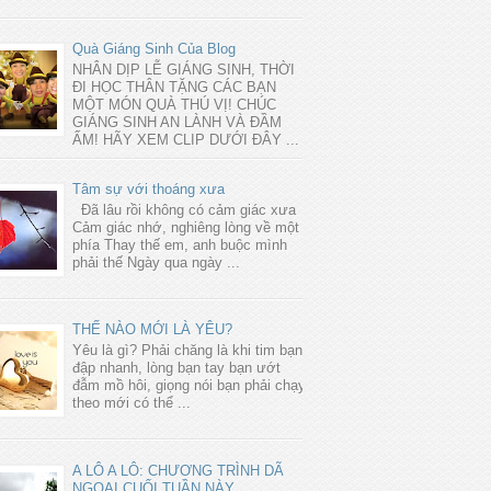
Quà Giáng Sinh Của Blog
NHÂN DỊP LỄ GIÁNG SINH, THỜI
ĐI HỌC THÂN TẶNG CÁC BẠN
MỘT MÓN QUÀ THÚ VỊ! CHÚC
GIÁNG SINH AN LÀNH VÀ ĐẦM
ẤM! HÃY XEM CLIP DƯỚI ĐÂY ...
Tâm sự với thoáng xưa
Đã lâu rồi không có cảm giác xưa
Cảm giác nhớ, nghiêng lòng về một
phía Thay thế em, anh buộc mình
phải thế Ngày qua ngày ...
THẾ NÀO MỚI LÀ YÊU?
Yêu là gì? Phải chăng là khi tim bạn
đập nhanh, lòng bạn tay bạn ướt
đẫm mồ hôi, giọng nói bạn phải chạy
theo mới có thể ...
A LÔ A LÔ: CHƯƠNG TRÌNH DÃ
NGOẠI CUỐI TUẦN NÀY