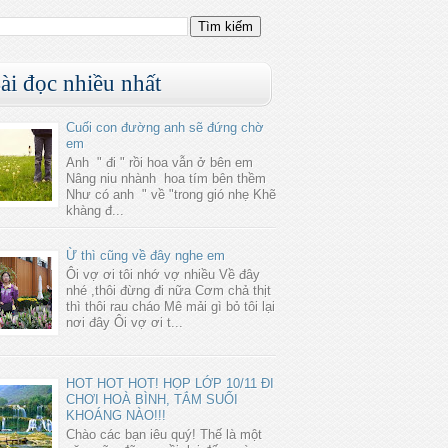
ài đọc nhiều nhất
Cuối con đường anh sẽ đứng chờ
em
Anh " đi " rồi hoa vẫn ở bên em
Nâng niu nhành hoa tím bên thềm
Như có anh " về "trong gió nhẹ Khẽ
khàng đ...
Ừ thì cũng về đây nghe em
Ôi vợ ơi tôi nhớ vợ nhiều Về đây
nhé ,thôi đừng đi nữa Cơm chả thịt
thì thôi rau cháo Mê mải gì bỏ tôi lại
nơi đây Ôi vợ ơi t...
HOT HOT HOT! HỌP LỚP 10/11 ĐI
CHƠI HOÀ BÌNH, TẮM SUỐI
KHOÁNG NÀO!!!
Chào các bạn iêu quý! Thế là một