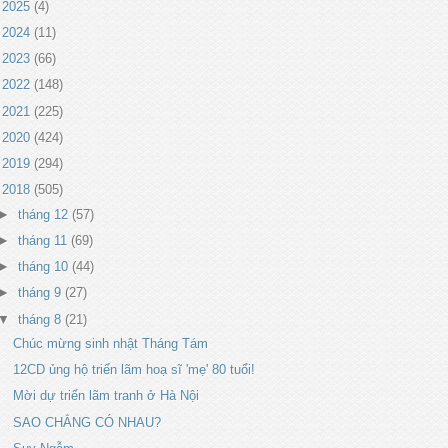
►
2025
(4)
►
2024
(11)
►
2023
(66)
►
2022
(148)
►
2021
(225)
►
2020
(424)
►
2019
(294)
▼
2018
(505)
►
tháng 12
(57)
►
tháng 11
(69)
►
tháng 10
(44)
►
tháng 9
(27)
▼
tháng 8
(21)
Chúc mừng sinh nhật Tháng Tám
12CD ủng hộ triển lãm hoạ sĩ 'mẹ' 80 tuổi!
Mời dự triển lãm tranh ở Hà Nội
SAO CHẲNG CÓ NHAU?