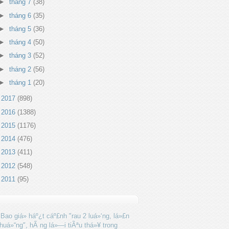
►
tháng 7
(38)
►
tháng 6
(35)
►
tháng 5
(36)
►
tháng 4
(50)
►
tháng 3
(52)
►
tháng 2
(56)
►
tháng 1
(20)
►
2017
(898)
►
2016
(1388)
►
2015
(1176)
►
2014
(476)
►
2013
(411)
►
2012
(548)
►
2011
(95)
Bao giá» háº¿t cáº£nh "rau 2 luá»‘ng, lá»£n
huá»“ng", hÃ ng lá»—i tiÃªu thá»¥ trong