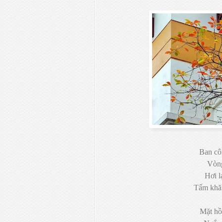
Ban cô
Vòng
Hơi l
Tấm khă
Mặt hồ