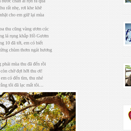
bước chân ai rộn rã qua
thu rất nhẹ, rơi khe khẽ
nhặt cho em giữ lại mùa
oa thu cũng vàng ươm cúc
ng lá rụng khắp Hồ Gươm
g 10 đã tới, em có biết
từng chùm thơm ngát hương
 phải mùa thu đã đến rồi
còn chờ đợi hỡi thu ơi!
em có đến tìm, thu nhé
rằng tôi đã lạc mất tôi…