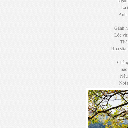
Ngắm 
Lá 
Anh 
Gánh h
Lộc vừ
Thán
Hoa sữa 
Chẳng
Sao 
Nếu 
Nói 