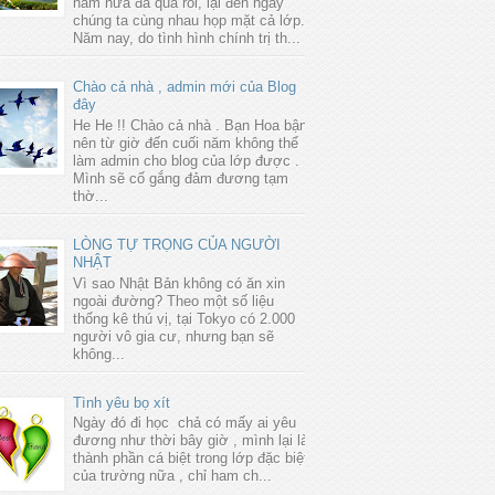
năm nữa đã qua rồi, lại đến ngày
chúng ta cùng nhau họp mặt cả lớp.
Năm nay, do tình hình chính trị th...
Chào cả nhà , admin mới của Blog
đây
He He !! Chào cả nhà . Bạn Hoa bận
nên từ giờ đến cuối năm không thể
làm admin cho blog của lớp được .
Mình sẽ cố gắng đảm đương tạm
thờ...
LÒNG TỰ TRỌNG CỦA NGƯỜI
NHẬT
Vì sao Nhật Bản không có ăn xin
ngoài đường? Theo một số liệu
thống kê thú vị, tại Tokyo có 2.000
người vô gia cư, nhưng bạn sẽ
không...
Tình yêu bọ xít
Ngày đó đi học chả có mấy ai yêu
đương như thời bây giờ , mình lại là
thành phần cá biệt trong lớp đặc biệt
của trường nữa , chỉ ham ch...