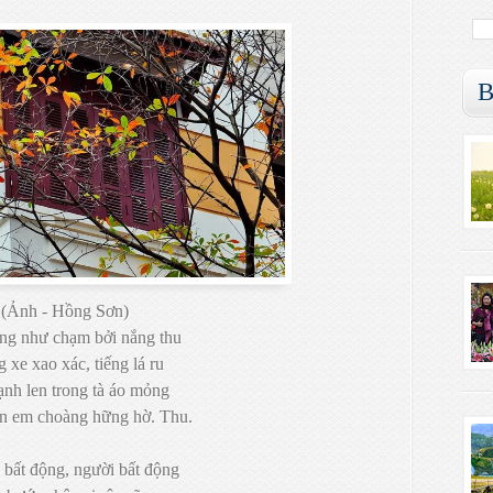
B
(Ảnh - Hồng Sơn)
ng như chạm bởi nắng thu
 xe xao xác, tiếng lá ru
ạnh len trong tà áo mỏng
n em choàng hững hờ. Thu.
 bất động, người bất động