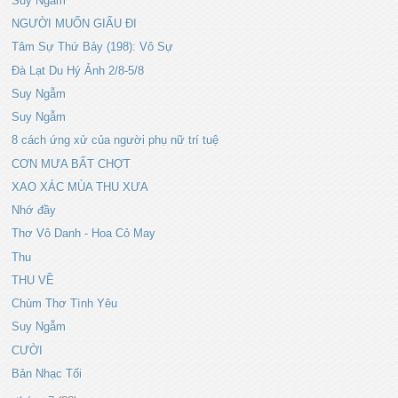
Suy Ngẫm
NGƯỜI MUỐN GIẤU ĐI
Tâm Sự Thứ Bảy (198): Vô Sự
Đà Lạt Du Hý Ảnh 2/8-5/8
Suy Ngẫm
Suy Ngẫm
8 cách ứng xử của người phụ nữ trí tuệ
CƠN MƯA BẤT CHỢT
XAO XÁC MÙA THU XƯA
Nhớ đầy
Thơ Vô Danh - Hoa Cỏ May
Thu
THU VỀ
Chùm Thơ Tình Yêu
Suy Ngẫm
CƯỜI
Bản Nhạc Tối