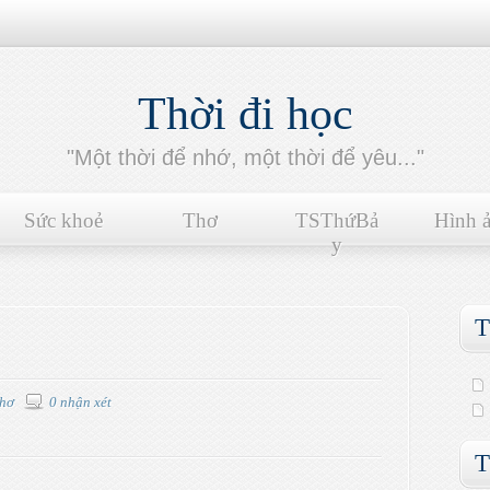
Thời đi học
"Một thời để nhớ, một thời để yêu..."
Sức khoẻ
Thơ
TSThứBả
Hình 
y
T
hơ
0 nhận xét
T