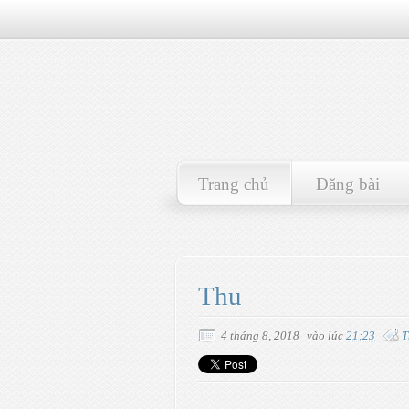
Trang chủ
Đăng bài
Thu
4 tháng 8, 2018
vào lúc
21:23
T