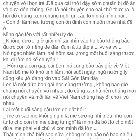
chuyện với bọn trẻ .Đã qua cái thời dậy sớm chuẩn bị đồ ăn
và đưa đón chúng .Gọi là nói chuyện cho oai chứ thực ra là
hỏi dò chúng ,xem chúng nghĩ gì ,cậu lớn nhà mình nói :
- Con đi làm nếu lương con ổn định con muốn thuê nhà để
ở
Mình gào lên với rất nhiều lý do
_Không được ,giờ giỏi nhỉ ,ai nhìn vào họ bảo không bảo
được con ,ở riêng để đàn đúm à ,tụ tập à ....vv và vv ...
Nó ngạc nhiên lắm ,hai hôm sau ,trong một buổi sáng trước
khi đi làm nó kể chuyện :
_ Hôm qua con gặp cái Len ,nó cũng bảo bây giờ về Việt
Nam bố mẹ tớ khó tính lắm ,nói suốt ngày ,ngủ nướng tý
cũng kêu ,tớ đang xin vào Sài Gòn làm đây
Len là một đứa bạn gái học cùng trường , không bao giờ
chúng nói chuyện với nhau , do cùng xa nhà nên chúng mới
nói chuyện và mỗi lần về Việt Nam chúng hay đi chơi với
nhau
Lại một buổi sáng cậu lớn dè dặt hỏi :
_ mẹ ơi sao mẹ không nghĩ là mẹ sướng nhỉ ,nếu như con
tự lo cho con thì mẹ cũng tự nghĩ là mình đã bớt lo cho một
đứa ,mẹ phải vui chứ vì con mình đã lớn ...
Thật mình chả biết sao nữa ,chồng mình bảo nó bao nhiêu