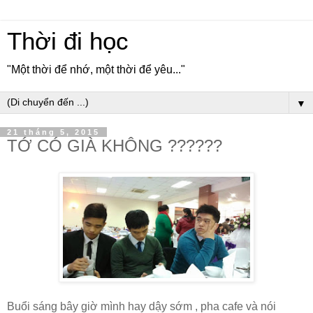
Thời đi học
"Một thời để nhớ, một thời để yêu..."
▼
21 tháng 5, 2015
TỚ CÓ GIÀ KHÔNG ??????
Buổi sáng bây giờ mình hay dậy sớm , pha cafe và nói