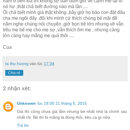
năm ở bên kia thì không sợ đàn đúm giờ về cạnh mẹ lại lo
nó hư ,thật chả biết đường nào mà lần ....
Ôi chả biết mình già thật không ,bây giờ họ bảo con đặt đâu
cha mẹ ngồi đấy .đôi khi mình cứ thích chúng bé mãi để
nằm nghe chúng nói chuyện ,giờ bọn trẻ lớn nhưng về vẫn
trêu mẹ bế mẹ cho mẹ sợ ,vẫn thích ôm mẹ , nhưng càng
lớn càng hay mắng mẹ quá thôi ....
Cua
ta thu huong
vào lúc
17:34
Chia sẻ
2 nhận xét:
Unknown
lúc 18:00 21 tháng 5, 2015
Già thì cũng chưa già lắm nhưng bé nhất nhà là chính xác
nhất rồi. Bé thì bị mắng là đúng thôi, kêu ca gì nữa.
Trả lời