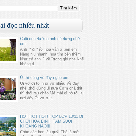
ài đọc nhiều nhất
Cuối con đường anh sẽ đứng chờ
em
Anh " đi " rồi hoa vẫn ở bên em
Nâng niu nhành hoa tím bên thềm
Như có anh " về "trong gió nhẹ Khẽ
khàng đ...
Ừ thì cũng về đây nghe em
Ôi vợ ơi tôi nhớ vợ nhiều Về đây
nhé ,thôi đừng đi nữa Cơm chả thịt
thì thôi rau cháo Mê mải gì bỏ tôi lại
nơi đây Ôi vợ ơi t...
HOT HOT HOT! HỌP LỚP 10/11 ĐI
CHƠI HOÀ BÌNH, TẮM SUỐI
KHOÁNG NÀO!!!
Chào các bạn iêu quý! Thế là một