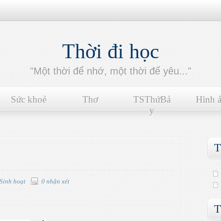
Thời đi học
"Một thời để nhớ, một thời để yêu..."
Sức khoẻ
Thơ
TSThứBả
Hình 
y
T
Sinh hoạt
0 nhận xét
T