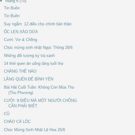
▼
tháng 6
(70)
Tin Buồn
Tin Buồn
Suy ngẫm: 12 điều cho chính bản thân
ỐC LEN XÀO DỪA
Cười: Vợ & Chồng
Chúc mừng sinh nhật Ngọc Thông 28/6
Những đối tượng kỵ trà xanh
14 thói quen ăn uống tăng tuổi thọ
CHẲNG THỂ NÀO
LÃNG QUÊN ĐỂ BÌNH YÊN
Bài Hát Cuối Tuần: Không Còn Mùa Thu
(Thu Phương)
CƯỜI: 9 ĐIỀU MÀ MỘT NGƯỜI CHỒNG
CẦN PHẢI BIẾT
CŨ
CHÁO CÁ LÓC
Chúc Mừng Sinh Nhật Lệ Hoa 25/6