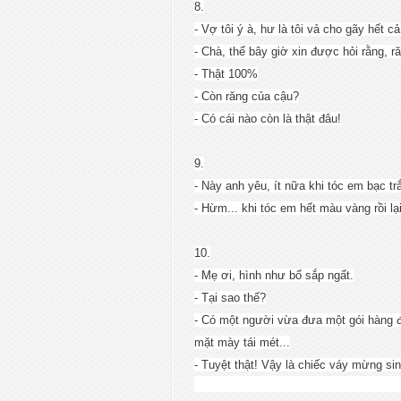
8.
- Vợ tôi ý à, hư là tôi vả cho gãy hết c
- Chà, thế bây giờ xin được hỏi rằng, r
- Thật 100%
- Còn răng của cậu?
- Có cái nào còn là thật đâu!
9.
- Này anh yêu, ít nữa khi tóc em bạc 
- Hừm... khi tóc em hết màu vàng rồi l
10.
- Mẹ ơi, hình như bố sắp ngất.
- Tại sao thế?
- Có một người vừa đưa một gói hàng đế
mặt mày tái mét...
- Tuyệt thật! Vậy là chiếc váy mừng si