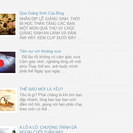
Quà Giáng Sinh Của Blog
NHÂN DỊP LỄ GIÁNG SINH, THỜI
ĐI HỌC THÂN TẶNG CÁC BẠN
MỘT MÓN QUÀ THÚ VỊ! CHÚC
GIÁNG SINH AN LÀNH VÀ ĐẦM
ẤM! HÃY XEM CLIP DƯỚI ĐÂY ...
Tâm sự với thoáng xưa
Đã lâu rồi không có cảm giác xưa
Cảm giác nhớ, nghiêng lòng về một
phía Thay thế em, anh buộc mình
phải thế Ngày qua ngày ...
THẾ NÀO MỚI LÀ YÊU?
Yêu là gì? Phải chăng là khi tim bạn
đập nhanh, lòng bạn tay bạn ướt
đẫm mồ hôi, giọng nói bạn phải chạy
theo mới có thể ...
A LÔ A LÔ: CHƯƠNG TRÌNH DÃ
NGOẠI CUỐI TUẦN NÀY