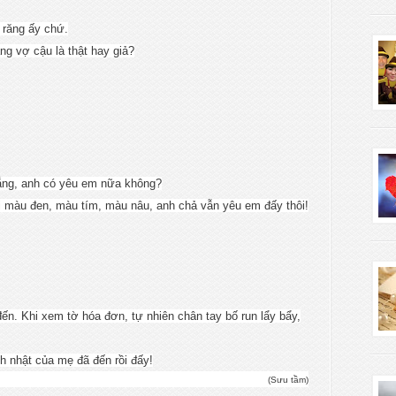
ả răng ấy chứ.
ăng vợ cậu là thật hay giả?
trắng, anh có yêu em nữa không?
ại màu đen, màu tím, màu nâu, anh chả vẫn yêu em đấy thôi!
n. Khi xem tờ hóa đơn, tự nhiên chân tay bố run lẩy bẩy,
nh nhật của mẹ đã đến rồi đấy!
(Sưu tầm)