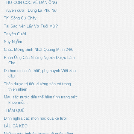
THƠ CON CÓC VỀ ĐÀN ÔNG
Truyện cười: Đúng Là Phụ Nữ
Thì Sông Cứ Chảy
Tại Sao Nên Lấy Vợ Tuổi Mùi?
Truyện Cười
Suy Ngẫm
Chúc Mừng Sinh Nhật Quang Minh 24/6
Phản Ứng Của Những Người Được Làm
Cha
Du học sinh 'nói thật', phụ huynh Việt đau
đầu
Thần dược trị tiểu đường sẵn có trong
thiên nhiên
Màu sắc nước tiểu thể hiện tình trạng sức
khoẻ mỗi...
THĂM QUÊ
Định nghĩa các môn học của kẻ lười
LẨU CÁ KÈO
Những bức ảnh ấn tượng về cuộc sống