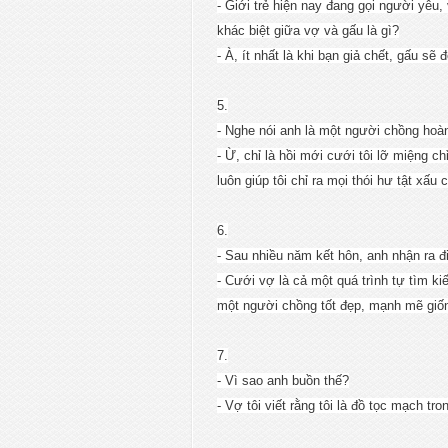
- Giới trẻ hiện nay đang gọi người yêu
khác biệt giữa vợ và gấu là gì?
- À, ít nhất là khi bạn giả chết, gấu sẽ
5.
- Nghe nói anh là một người chồng hoàn
- Ừ, chỉ là hồi mới cưới tôi lỡ miệng ch
luôn giúp tôi chỉ ra mọi thói hư tật xấu
6.
- Sau nhiều năm kết hôn, anh nhận ra đ
- Cưới vợ là cả một quá trình tự tìm ki
một người chồng tốt đẹp, mạnh mẽ gi
7.
- Vì sao anh buồn thế?
- Vợ tôi viết rằng tôi là đồ tọc mạch tr