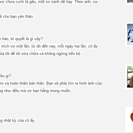
, vợ chưa cưới là gấu, một so sánh rất hay. Theo anh, sự
 để cho bạn yên thân.
 hảo, bí quyết là gì vậy?
ỉ trích vợ một lần, từ đó đến nay, mỗi ngày hai lần, cô ấy
 của tôi để tôi sửa chữa và không ngừng tiến bộ.
iều gì?
ếm và hoàn thiện bản thân. Bạn sẽ phải tìm ra hình ảnh của
ống như điều mà vợ bạn hằng mong muốn.
ong nhật ký của cô ấy.