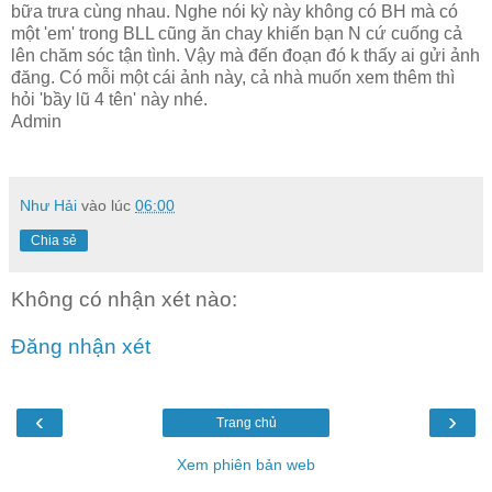
bữa trưa cùng nhau. Nghe nói kỳ này không có BH mà có
một 'em' trong BLL cũng ăn chay khiến bạn N cứ cuống cả
lên chăm sóc tận tình. Vậy mà đến đoạn đó k thấy ai gửi ảnh
đăng. Có mỗi một cái ảnh này, cả nhà muốn xem thêm thì
hỏi 'bầy lũ 4 tên' này nhé.
Admin
Như Hải
vào lúc
06:00
Chia sẻ
Không có nhận xét nào:
Đăng nhận xét
‹
›
Trang chủ
Xem phiên bản web