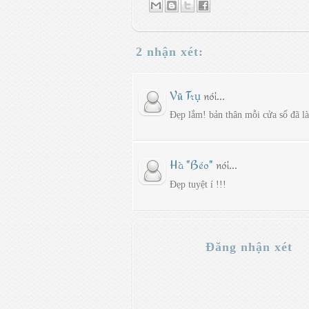
2 nhận xét:
Vũ Trụ
nói...
Đẹp lắm! bản thân mỗi cửa sổ đã là
Hà "Béo"
nói...
Đẹp tuyệt í !!!
Đăng nhận xét