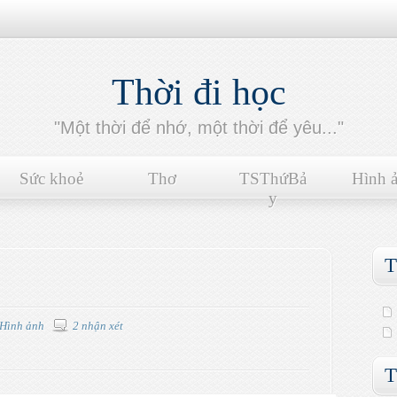
Thời đi học
"Một thời để nhớ, một thời để yêu..."
Sức khoẻ
Thơ
TSThứBả
Hình 
y
T
Hình ảnh
2 nhận xét
T