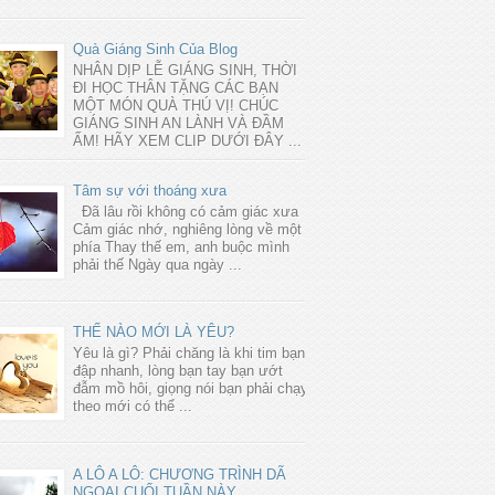
Quà Giáng Sinh Của Blog
NHÂN DỊP LỄ GIÁNG SINH, THỜI
ĐI HỌC THÂN TẶNG CÁC BẠN
MỘT MÓN QUÀ THÚ VỊ! CHÚC
GIÁNG SINH AN LÀNH VÀ ĐẦM
ẤM! HÃY XEM CLIP DƯỚI ĐÂY ...
Tâm sự với thoáng xưa
Đã lâu rồi không có cảm giác xưa
Cảm giác nhớ, nghiêng lòng về một
phía Thay thế em, anh buộc mình
phải thế Ngày qua ngày ...
THẾ NÀO MỚI LÀ YÊU?
Yêu là gì? Phải chăng là khi tim bạn
đập nhanh, lòng bạn tay bạn ướt
đẫm mồ hôi, giọng nói bạn phải chạy
theo mới có thể ...
A LÔ A LÔ: CHƯƠNG TRÌNH DÃ
NGOẠI CUỐI TUẦN NÀY