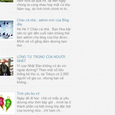
năm nữa đã qua rồi, lại đến ngày
chúng ta cùng nhau họp mặt cả lớp.
Năm nay, do tình hình chính trị th...
Chào cả nhà , admin mới của Blog
đây
He He !! Chào cả nhà . Bạn Hoa bận
nên từ giờ đến cuối năm không thể
làm admin cho blog của lớp được .
Mình sẽ cố gắng đảm đương tạm
thờ...
LÒNG TỰ TRỌNG CỦA NGƯỜI
NHẬT
Vì sao Nhật Bản không có ăn xin
ngoài đường? Theo một số liệu
thống kê thú vị, tại Tokyo có 2.000
người vô gia cư, nhưng bạn sẽ
không...
Tình yêu bọ xít
Ngày đó đi học chả có mấy ai yêu
đương như thời bây giờ , mình lại là
thành phần cá biệt trong lớp đặc biệt
của trường nữa , chỉ ham ch...