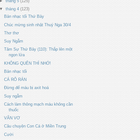
►
tháng 5
(125)
▼
tháng 4
(123)
Bản nhạc tối Thứ Bảy
Chúc mừng sinh nhật Thuý Nga 30/4
Thơ thơ
Suy Ngẫm
Tâm Sự Thứ Bảy (110): Thắp lên một
ngọn lửa
KHÔNG QUÊN THÌ NHỚ!
Bản nhạc tối
CÁ RÔ RÁN
Đừng để máu bị axit hoá
Suy ngẫm
Cách làm thông mạch máu không cần
thuốc
VẨN VƠ
Câu chuyện Con Cá ở Miền Trung
Cười