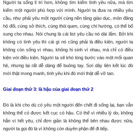
Người ta sống lí trí hơn, không tìm kiếm tình yêu nữa, mà tìm
kiếm một người phù hợp với mình. Người ta đưa ra nhiều yêu
cầu, như phải yêu một người cùng nền tảng giáo dục, môn đăng
hộ đối, cùng sở thích, cùng thói quen, cùng chí hướng, có thể bổ
sung cho nhau. Nói chung là cái list yêu cầu nó dài lắm. Bởi khi
không có tình yêu thì cái gì nó cũng phải là điều kiện, người ta
không còn sống vì nhau, không hi sinh vì nhau, mà chỉ có điều
kiện với điều kiện. Người ta sẽ khó lòng bước vào một mối quan
hệ, nhưng lại rất dễ dàng để buông tay. Sợi dây liên kết lúc đó
mới thật mong manh, tình yêu khi đó mới thật dễ vỡ tan.
Giai đoạn thứ 3: là hậu của giai đoạn thứ 2
Đó là khi cho dù có yêu một người đến chết đi sống lại, bạn vẫn
không thể có được kết cục có hậu. Có thể vì nhiều lý do, không
hẳn vì hết yêu, chỉ đơn giản là không thể bên nhau được nữa,
người ta gọi đó là vì không còn duyên phận để đi tiếp.