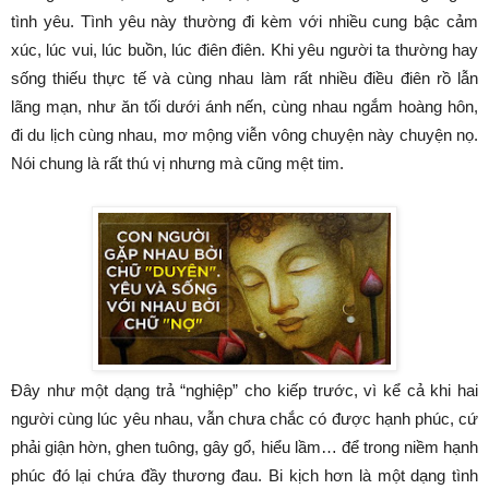
tình yêu. Tình yêu này thường đi kèm với nhiều cung bậc cảm
xúc, lúc vui, lúc buồn, lúc điên điên. Khi yêu người ta thường hay
sống thiếu thực tế và cùng nhau làm rất nhiều điều điên rồ lẫn
lãng mạn, như ăn tối dưới ánh nến, cùng nhau ngắm hoàng hôn,
đi du lịch cùng nhau, mơ mộng viễn vông chuyện này chuyện nọ.
Nói chung là rất thú vị nhưng mà cũng mệt tim.
Đây như một dạng trả “nghiệp” cho kiếp trước, vì kể cả khi hai
người cùng lúc yêu nhau, vẫn chưa chắc có được hạnh phúc, cứ
phải giận hờn, ghen tuông, gây gổ, hiểu lầm… để trong niềm hạnh
phúc đó lại chứa đầy thương đau. Bi kịch hơn là một dạng tình