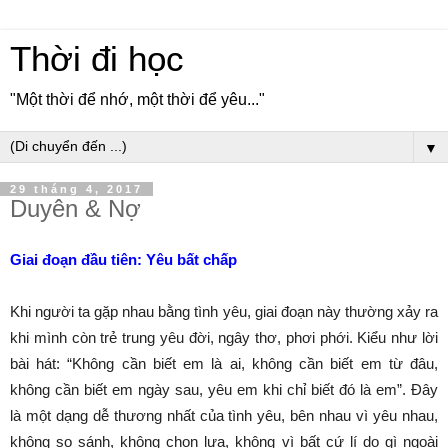
Thời đi học
"Một thời để nhớ, một thời để yêu..."
▼
29 tháng 4, 2017
Duyên & Nợ
Giai đoạn đầu tiên: Yêu bất chấp
Khi người ta gặp nhau bằng tình yêu, giai đoạn này thường xảy ra
khi mình còn trẻ trung yêu đời, ngây thơ, phơi phới. Kiểu như lời
bài hát: “Không cần biết em là ai, không cần biết em từ đâu,
không cần biết em ngày sau, yêu em khi chỉ biết đó là em”. Đây
là một dạng dễ thương nhất của tình yêu, bên nhau vì yêu nhau,
không so sánh, không chọn lựa, không vì bất cứ lí do gì ngoài