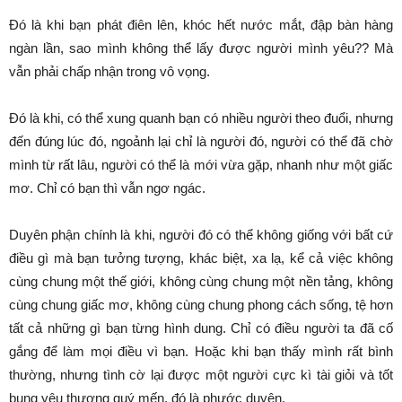
Đó là khi bạn phát điên lên, khóc hết nước mắt, đập bàn hàng
ngàn lần, sao mình không thể lấy được người mình yêu?? Mà
vẫn phải chấp nhận trong vô vọng.
Đó là khi, có thể xung quanh bạn có nhiều người theo đuổi, nhưng
đến đúng lúc đó, ngoảnh lại chỉ là người đó, người có thể đã chờ
mình từ rất lâu, người có thể là mới vừa gặp, nhanh như một giấc
mơ. Chỉ có bạn thì vẫn ngơ ngác.
Duyên phận chính là khi, người đó có thể không giống với bất cứ
điều gì mà bạn tưởng tượng, khác biệt, xa lạ, kể cả việc không
cùng chung một thế giới, không cùng chung một nền tảng, không
cùng chung giấc mơ, không cùng chung phong cách sống, tệ hơn
tất cả những gì bạn từng hình dung. Chỉ có điều người ta đã cố
gắng để làm mọi điều vì bạn. Hoặc khi bạn thấy mình rất bình
thường, nhưng tình cờ lại được một người cực kì tài giỏi và tốt
bụng yêu thương quý mến, đó là phước duyên.