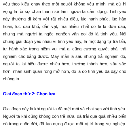
yêu theo kiểu chạy theo một người không yêu mình, mà cứ hi
vọng là rồi sự chân thành sẽ làm người ta cảm động. Tình yêu
này thường đi kèm với rất nhiều điều, lúc hạnh phúc, lúc hân
hoan, lúc đau khổ, dằn vặt, mà nhiều nhất có lẽ là đớn đau,
nhưng mà người ta ngốc nghếch vẫn gọi đó là tình yêu. Nói
chung giai đoạn yêu nhau vì tình yêu này, là một dạng tự tra tấn,
tự hành xác trong niềm vui mà ai cũng cương quyết phải trải
nghiệm cho bằng được. May mắn là sau những trải nghiệm đó,
người ta lại hiểu được nhiều hơn, trưởng thành hơn, sâu sắc
hơn, nhân sinh quan rộng mở hơn, đó là do tình yêu đã dạy cho
chúng ta.
Giai đoạn thứ 2: Chọn lựa
Giai đoạn này là khi người ta đã mệt mỏi và chai sạn với tình yêu.
Người ta khi cũng không còn trẻ nữa, đã trải qua quá nhiều biến
cố trong cuộc đời, đã tạo dựng được một vị trí trong sự nghiệp.