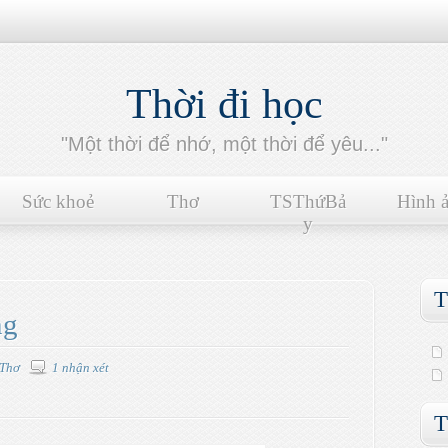
Thời đi học
"Một thời để nhớ, một thời để yêu..."
Sức khoẻ
Thơ
TSThứBả
Hình 
y
T
ng
Thơ
1 nhận xét
T