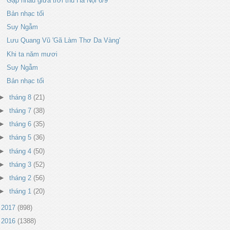
Gặp nhau giữa trời thu Hà Nội 6/9
Bản nhạc tối
Suy Ngẫm
Lưu Quang Vũ 'Gã Làm Thơ Da Vàng'
Khi ta năm mươi
Suy Ngẫm
Bản nhạc tối
►
tháng 8
(21)
►
tháng 7
(38)
►
tháng 6
(35)
►
tháng 5
(36)
►
tháng 4
(50)
►
tháng 3
(52)
►
tháng 2
(56)
►
tháng 1
(20)
►
2017
(898)
►
2016
(1388)