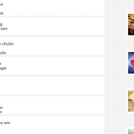
ên
nh
ng
 vẹn
n chuồn
luôn
o
ngại
óc
i
ho em