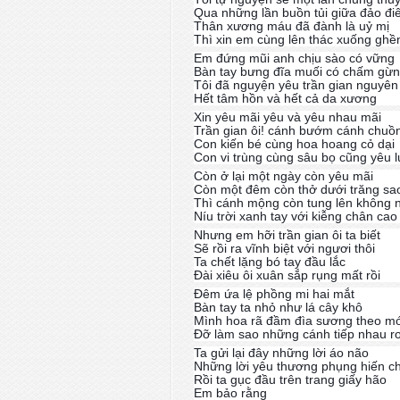
Qua những lần buồn tủi giữa đảo đi
Thân xương máu đã đành là uỷ mị
Thì xin em cùng lên thác xuống ghề
Em đứng mũi anh chịu sào có vững
Bàn tay bưng đĩa muối có chấm gừ
Tôi đã nguyện yêu trần gian nguyên
Hết tâm hồn và hết cả da xương
Xin yêu mãi yêu và yêu nhau mãi
Trần gian ôi! cánh bướm cánh chuồ
Con kiến bé cùng hoa hoang cỏ dại
Con vi trùng cùng sâu bọ cũng yêu 
Còn ở lại một ngày còn yêu mãi
Còn một đêm còn thở dưới trăng sa
Thì cánh mộng còn tung lên không 
Níu trời xanh tay với kiễng chân cao
Nhưng em hỡi trần gian ôi ta biết
Sẽ rồi ra vĩnh biệt với ngươi thôi
Ta chết lặng bó tay đầu lắc
Đài xiêu ôi xuân sắp rụng mất rồi
Đêm ứa lệ phồng mi hai mắt
Bàn tay ta nhỏ như lá cây khô
Mình hoa rã đầm đìa sương theo m
Đỡ làm sao những cánh tiếp nhau rơ
Ta gửi lại đây những lời áo não
Những lời yêu thương phụng hiến c
Rồi ta gục đầu trên trang giấy hão
Em bảo rằng