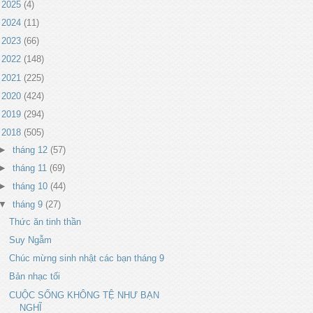
►
2025
(4)
►
2024
(11)
►
2023
(66)
►
2022
(148)
►
2021
(225)
►
2020
(424)
►
2019
(294)
▼
2018
(505)
►
tháng 12
(57)
►
tháng 11
(69)
►
tháng 10
(44)
▼
tháng 9
(27)
Thức ăn tinh thần
Suy Ngẫm
Chúc mừng sinh nhật các bạn tháng 9
Bản nhạc tối
CUỘC SỐNG KHÔNG TỆ NHƯ BẠN
NGHĨ