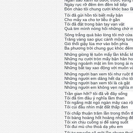
Ngàn sao xanh lùi bước trước vừng
Ngày rực rỡ đêm êm đềm kế tiếp
Đón chào tôi chung cười khóc bao l
Tôi đã gửi hồn tôi biết mấy bận
Cho mây xa cho tơ liễu ở gần
Tôi đã đặt trong bàn tay vạn vật
Quả tim mình nóng hối những chờ 
Sông trắng quá bảo lòng tôi mở cửa
Trăng vàng sao giục cánh mộng tun
Gió thổi giậy lùa mơ vào bốn phía
Ba phương trời chung gục khóc đêm
Những giòng lệ tuôn mấy lần khắc k
Những nụ cười tròn mấy bận hân h
Những ngoảnh mặt im lìm trong ái n
Những bắt tay xao động với muôn v
Những người bạn xem tôi như ruột th
Những người em dâng hết dạ cho tô
Những người bạn xem tôi là cà gật
Những người em không vẹn nghĩa mấ
Trần gian hỡi? tôi đã về đây sống
Tôi đã tìm đâu ý nghĩa lầm than
Tôi ngẩng mặt ngó ngàn mây cao r
Tôi cúi đầu nhìn mặt đất thấp đen
Tôi chấp thuận trăm lần trong thổn 
Tôi bàng hoàng hốt hoảng những 
Tôi xin chịu cuồng si để sáng suốt
Tôi đui mù cho thoả dạ yêu em
Tôi tự nguyện sẽ một lần chung thu