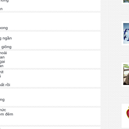
 hồng
ần
mong
g ngần
 giông
hoải
oan
gại
àn
ịt
i
t rồi
ộng
thức
đêm đêm
ỷ