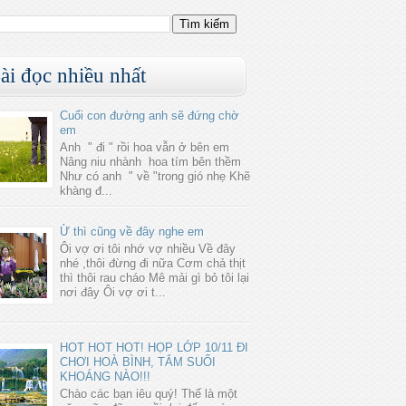
ài đọc nhiều nhất
Cuối con đường anh sẽ đứng chờ
em
Anh " đi " rồi hoa vẫn ở bên em
Nâng niu nhành hoa tím bên thềm
Như có anh " về "trong gió nhẹ Khẽ
khàng đ...
Ừ thì cũng về đây nghe em
Ôi vợ ơi tôi nhớ vợ nhiều Về đây
nhé ,thôi đừng đi nữa Cơm chả thịt
thì thôi rau cháo Mê mải gì bỏ tôi lại
nơi đây Ôi vợ ơi t...
HOT HOT HOT! HỌP LỚP 10/11 ĐI
CHƠI HOÀ BÌNH, TẮM SUỐI
KHOÁNG NÀO!!!
Chào các bạn iêu quý! Thế là một