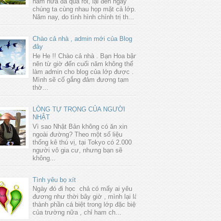
năm nữa đã qua rồi, lại đến ngày
chúng ta cùng nhau họp mặt cả lớp.
Năm nay, do tình hình chính trị th...
Chào cả nhà , admin mới của Blog
đây
He He !! Chào cả nhà . Bạn Hoa bận
nên từ giờ đến cuối năm không thể
làm admin cho blog của lớp được .
Mình sẽ cố gắng đảm đương tạm
thờ...
LÒNG TỰ TRỌNG CỦA NGƯỜI
NHẬT
Vì sao Nhật Bản không có ăn xin
ngoài đường? Theo một số liệu
thống kê thú vị, tại Tokyo có 2.000
người vô gia cư, nhưng bạn sẽ
không...
Tình yêu bọ xít
Ngày đó đi học chả có mấy ai yêu
đương như thời bây giờ , mình lại là
thành phần cá biệt trong lớp đặc biệt
của trường nữa , chỉ ham ch...