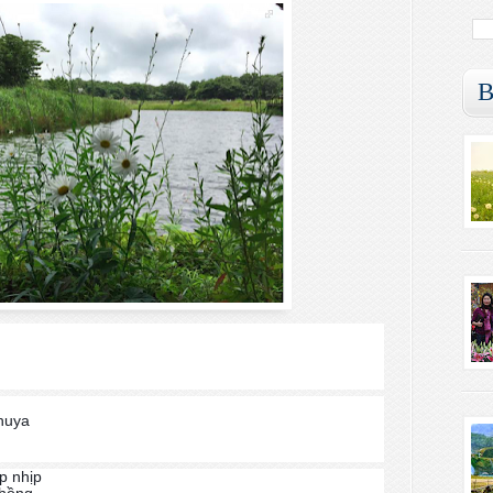
B
huya
p nhịp