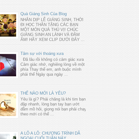
Quà Giáng Sinh Của Blog
NHÂN DỊP LỄ GIÁNG SINH, THỜI
ĐI HỌC THÂN TẶNG CÁC BẠN
MỘT MÓN QUÀ THÚ VỊ! CHÚC
GIÁNG SINH AN LÀNH VÀ ĐẦM
ẤM! HÃY XEM CLIP DƯỚI ĐÂY ...
Tâm sự với thoáng xưa
Đã lâu rồi không có cảm giác xưa
Cảm giác nhớ, nghiêng lòng về một
phía Thay thế em, anh buộc mình
phải thế Ngày qua ngày ...
THẾ NÀO MỚI LÀ YÊU?
Yêu là gì? Phải chăng là khi tim bạn
đập nhanh, lòng bạn tay bạn ướt
đẫm mồ hôi, giọng nói bạn phải chạy
theo mới có thể ...
A LÔ A LÔ: CHƯƠNG TRÌNH DÃ
NGOẠI CUỐI TUẦN NÀY