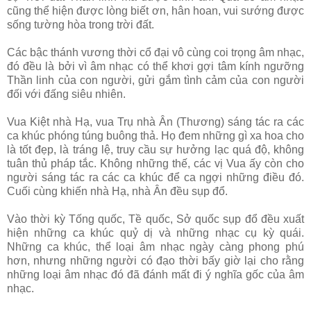
cũng thể hiện được lòng biết ơn, hân hoan, vui sướng được
sống tường hòa trong trời đất.
Các bậc thánh vương thời cổ đại vô cùng coi trọng âm nhạc,
đó đều là bởi vì âm nhạc có thể khơi gợi tâm kính ngưỡng
Thần linh của con người, gửi gắm tình cảm của con người
đối với đấng siêu nhiên.
Vua Kiệt nhà Hạ, vua Trụ nhà Ân (Thương) sáng tác ra các
ca khúc phóng túng buông thả. Họ đem những gì xa hoa cho
là tốt đẹp, là tráng lệ, truy cầu sự hưởng lạc quá độ, không
tuân thủ pháp tắc. Không những thế, các vị Vua ấy còn cho
người sáng tác ra các ca khúc để ca ngợi những điều đó.
Cuối cùng khiến nhà Hạ, nhà Ân đều sụp đổ.
Vào thời kỳ Tống quốc, Tề quốc, Sở quốc sụp đổ đều xuất
hiện những ca khúc quỷ dị và những nhạc cụ kỳ quái.
Những ca khúc, thể loại âm nhạc ngày càng phong phú
hơn, nhưng những người có đạo thời bấy giờ lại cho rằng
những loại âm nhạc đó đã đánh mất đi ý nghĩa gốc của âm
nhạc.