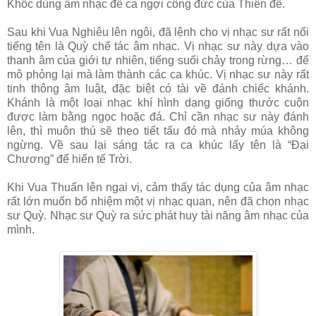
Khốc dùng âm nhạc để ca ngợi công đức của Thiên đế.
Sau khi Vua Nghiêu lên ngôi, đã lệnh cho vị nhạc sư rất nổi
tiếng tên là Quỳ chế tác âm nhạc. Vị nhạc sư này dựa vào
thanh âm của giới tự nhiên, tiếng suối chảy trong rừng… để
mô phỏng lại mà làm thành các ca khúc. Vị nhạc sư này rất
tinh thông âm luật, đặc biệt có tài về đánh chiếc khánh.
Khánh là một loại nhạc khí hình dạng giống thước cuộn
được làm bằng ngọc hoặc đá. Chỉ cần nhạc sư này đánh
lên, thì muôn thú sẽ theo tiết tấu đó mà nhảy múa không
ngừng. Về sau lại sáng tác ra ca khúc lấy tên là “Đại
Chương” để hiến tế Trời.
Khi Vua Thuấn lên ngai vị, cảm thấy tác dụng của âm nhạc
rất lớn muốn bổ nhiệm một vị nhạc quan, nên đã chọn nhạc
sư Quỳ. Nhạc sư Quỳ ra sức phát huy tài năng âm nhạc của
mình.