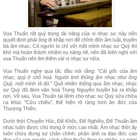
Vua Thuấn rất quý trọng tài năng của vị nhạc sư này nên
quyết định phái ông đi khắp nơi để chỉnh đốn âm luật, truyền
bá âm nhạc. Có người lo chỉ với một mình nhạc sư Quỳ thì
khó mà hoàn thành nhiệm vụ nặng nề, nên đã kiến nghị với
vua Thuấn nên tìm thêm vài vị nhạc sư nữa.
Vua Thuấn nghe qua lắc đầu nói rằng: “
Cái gốc của âm
nhạc, quý ở chỗ hoà. Người tinh thông âm nhạc như ông
Quỳ, một mình là đủ
.” Quả nhiên thông qua âm nhạc, nhạc
sư Quỳ đã đem văn hoá Trung Nguyên truyền bá ra khắp
nơi. Về sau, Vua Thuấn lại lệnh cho nhạc sư Quỳ sửa chữa
ca khúc “Cửu chiêu”, thể hiện rõ ràng hơn ân đức của
Thượng Thiên.
Dưới thời Chuyên Húc, Đế Khốc, Đế Nghiêu, Đế Thuấn âm
nhạc luôn được chú trọng ở mức cao nhất. Âm nhạc thời ấy
luôn chứa đựng sự chân chính, phản ánh ra đạo đức cao
đẹp của con người, cách sống thuận theo tự nhiên, ca ngợi