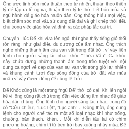
Ông ước tính bốn mùa thuận theo tự nhiên, thuận theo thiên
lý để lập ra lễ nghĩa, thuận theo lý lẽ thời tiết bốn mùa và
ngũ hành để giáo hóa muôn dân. Ông thông hiểu mọi việc,
biết chăm sóc mọi vật, sử dụng đất đai và ghi chép thời tiết,
chú trọng việc giáo hóa và định ra các pháp tắc cai trị.
Chuyên Húc Đế khi vừa lên ngôi thì nghe thấy tiếng gió thổi
rộn ràng, như giai điệu du dương của âm nhạc. Ông thích
nghe những thanh âm của vạn vật trong đất trời, vì vậy liền
lệnh cho người sáng tác nhạc khúc “Thừa Vân”. Ca khúc
này chứa đựng những thanh âm trong trẻo tuyệt vời nội
dung ca ngợi vẻ đẹp của vạn sự vạn vật trong giới tự nhiên
và khung cảnh tươi đẹp sống động của trời đất vào mùa
xuân vì vậy được dùng để cúng tế Trời.
Đế Khốc cũng là một trong “ngũ Đế” thời cổ đại. Khi lên ngôi
kế vị, ông cũng rất chú trọng đến việc dùng âm nhạc để giáo
hóa dân chúng. Ông lệnh cho người sáng tác nhạc, trong đó
có “Cửu chiêu”, “Lục liệt”, “Lục anh”… Đồng thời, ông cũng
lệnh cho người chế tác ra một số loại nhạc khí như trống,
chuông, bàn thạch, khèn… Mỗi khi diễn tấu lại có chim
phượng hoàng, chim trĩ từ trên trời bay xuống nhảy múa. Đế