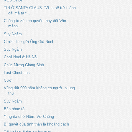
NGƯỜI ĐI
TIN Ở SANTA CLAUS: “Vì ta sẽ trở thành
cái mà ta t...
Chúng ta đều có quyền thay đổi 'vận
mệnh'
Suy Ngẫm
Cười: Thư gửi Ông Già Noel
Suy Ngẫm
Chơi Noel ở Hà Nội
Chúc Mừng Giáng Sinh
Last Christmas
Cười
Vùng đất 900 năm không có người bị ung
thư
Suy Ngẫm
Bản nhạc tối
Ý nghĩa chữ Nôm: Vợ Chồng
Bí quyết của tình thân là khoảng cách