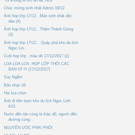
Tôi không đi tìm an lạc nữa
Chúc mừng sinh nhật Admin 19/12
Ảnh họp lớp 17/12.. Màn sinh nhật độc
đáo (4)
Ảnh họp lớp 17/12...Thăm Thánh Gióng
(3)
Ảnh họp lớp 17/12... Quậy phá khu du lịch
Ngọc Lin...
Cuội họp lớp ..màu đỏ 17/12/2017 (1)
LOA LOA LOA: HỌP LỚP THÔI CÁC
BẠN ƠI !!! (17/12/2017)
Suy Ngẫm
Bản nhạc tối
Hai lựa chọn
Ảnh đi tiền trạm khu du lịch Ngọc Linh
6/11
Nước đến tận cùng là thác đổ, người đến
đường cùng...
NGUYỆN ƯỚC PHAI PHÔI