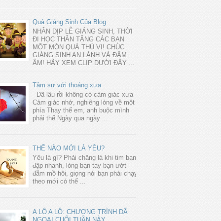
Quà Giáng Sinh Của Blog
NHÂN DỊP LỄ GIÁNG SINH, THỜI
ĐI HỌC THÂN TẶNG CÁC BẠN
MỘT MÓN QUÀ THÚ VỊ! CHÚC
GIÁNG SINH AN LÀNH VÀ ĐẦM
ẤM! HÃY XEM CLIP DƯỚI ĐÂY ...
Tâm sự với thoáng xưa
Đã lâu rồi không có cảm giác xưa
Cảm giác nhớ, nghiêng lòng về một
phía Thay thế em, anh buộc mình
phải thế Ngày qua ngày ...
THẾ NÀO MỚI LÀ YÊU?
Yêu là gì? Phải chăng là khi tim bạn
đập nhanh, lòng bạn tay bạn ướt
đẫm mồ hôi, giọng nói bạn phải chạy
theo mới có thể ...
A LÔ A LÔ: CHƯƠNG TRÌNH DÃ
NGOẠI CUỐI TUẦN NÀY