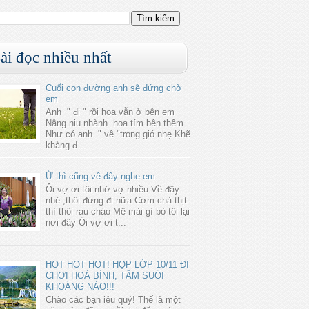
ài đọc nhiều nhất
Cuối con đường anh sẽ đứng chờ
em
Anh " đi " rồi hoa vẫn ở bên em
Nâng niu nhành hoa tím bên thềm
Như có anh " về "trong gió nhẹ Khẽ
khàng đ...
Ừ thì cũng về đây nghe em
Ôi vợ ơi tôi nhớ vợ nhiều Về đây
nhé ,thôi đừng đi nữa Cơm chả thịt
thì thôi rau cháo Mê mải gì bỏ tôi lại
nơi đây Ôi vợ ơi t...
HOT HOT HOT! HỌP LỚP 10/11 ĐI
CHƠI HOÀ BÌNH, TẮM SUỐI
KHOÁNG NÀO!!!
Chào các bạn iêu quý! Thế là một