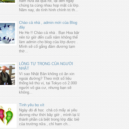
năm nữa đã qua rồi, lại đến ngày
chúng ta cùng nhau họp mặt cả lớp.
Năm nay, do tình hình chính trị th...
Chào cả nhà , admin mới của Blog
đây
He He !! Chào cả nhà . Bạn Hoa bận
nên từ giờ đến cuối năm không thể
làm admin cho blog của lớp được .
Mình sẽ cố gắng đảm đương tạm
thờ...
LÒNG TỰ TRỌNG CỦA NGƯỜI
NHẬT
Vì sao Nhật Bản không có ăn xin
ngoài đường? Theo một số liệu
thống kê thú vị, tại Tokyo có 2.000
người vô gia cư, nhưng bạn sẽ
không...
Tình yêu bọ xít
Ngày đó đi học chả có mấy ai yêu
đương như thời bây giờ , mình lại là
thành phần cá biệt trong lớp đặc biệt
của trường nữa , chỉ ham ch...