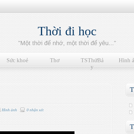
Thời đi học
"Một thời để nhớ, một thời để yêu..."
Sức khoẻ
Thơ
TSThứBả
Hình 
y
T
Hình ảnh
0 nhận xét
T