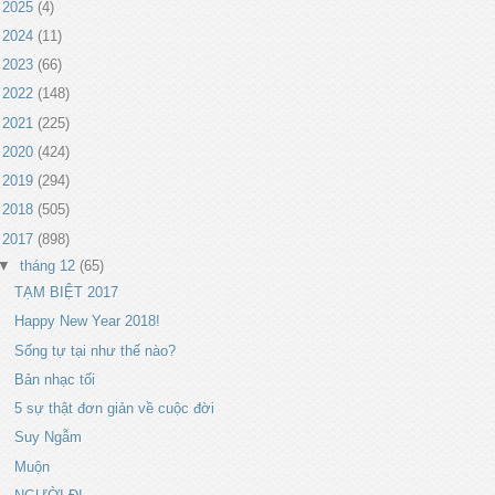
►
2025
(4)
►
2024
(11)
►
2023
(66)
►
2022
(148)
►
2021
(225)
►
2020
(424)
►
2019
(294)
►
2018
(505)
▼
2017
(898)
▼
tháng 12
(65)
TẠM BIỆT 2017
Happy New Year 2018!
Sống tự tại như thế nào?
Bản nhạc tối
5 sự thật đơn giản về cuộc đời
Suy Ngẫm
Muộn