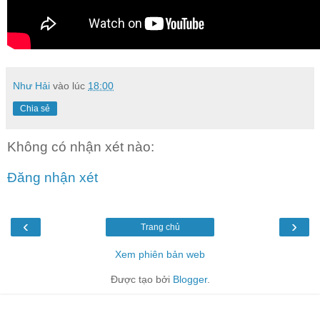
Như Hải
vào lúc
18:00
Chia sẻ
Không có nhận xét nào:
Đăng nhận xét
‹
›
Trang chủ
Xem phiên bản web
Được tạo bởi
Blogger
.