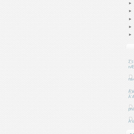
2 c
nÆ
ná
Ä‘á
Ä‘
phá
Ä‘i