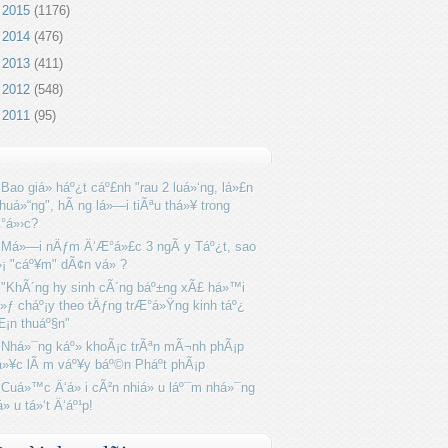
►
2015
(1176)
►
2014
(476)
►
2013
(411)
►
2012
(548)
►
2011
(95)
Bao giá» háº¿t cáº£nh "rau 2 luá»‘ng, lá»£n
huá»“ng", hÃ ng lá»—i tiÃªu thá»¥ trong
°á»›c?
Má»—i nÄƒm Ä‘Æ°á»£c 3 ngÃ y Táº¿t, sao
»¡ "cáº¥m" dÃ¢n vá» ?
"KhÃ´ng hy sinh cÃ´ng báº±ng xÃ£ há»™i
»ƒ cháº¡y theo tÄƒng trÆ°á»Ÿng kinh táº¿
Æ¡n thuáº§n"
Nhá»¯ng káº» khoÃ¡c trÃªn mÃ¬nh phÃ¡p
»¥c lÃ m váº¥y báº©n Pháº­t phÃ¡p
Cuá»™c Ä‘á» i cÃ²n nhiá» u láº¯m nhá»¯ng
á» u tá»‘t Ä‘áº¹p!