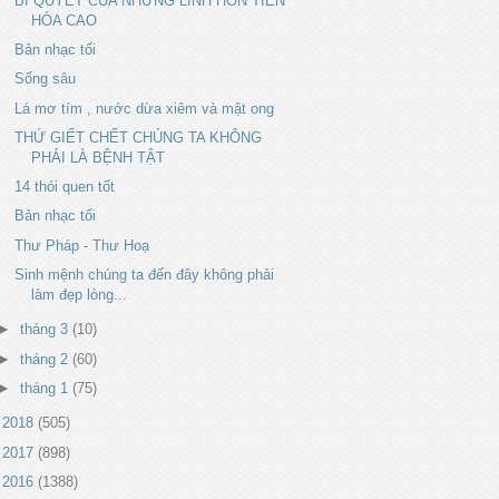
BÍ QUYẾT CỦA NHỮNG LINH HỒN TIẾN
HÓA CAO
Bản nhạc tối
Sống sâu
Lá mơ tím , nước dừa xiêm và mật ong
THỨ GIẾT CHẾT CHÚNG TA KHÔNG
PHẢI LÀ BỆNH TẬT
14 thói quen tốt
Bản nhạc tối
Thư Pháp - Thư Hoạ
Sinh mệnh chúng ta đến đây không phải
làm đẹp lòng...
►
tháng 3
(10)
►
tháng 2
(60)
►
tháng 1
(75)
►
2018
(505)
►
2017
(898)
►
2016
(1388)