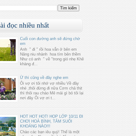
ài đọc nhiều nhất
Cuối con đường anh sẽ đứng chờ
em
Anh " đi " rồi hoa vẫn ở bên em
Nâng niu nhành hoa tím bên thềm
Như có anh " về "trong gió nhẹ Khẽ
khàng đ...
Ừ thì cũng về đây nghe em
Ôi vợ ơi tôi nhớ vợ nhiều Về đây
nhé ,thôi đừng đi nữa Cơm chả thịt
thì thôi rau cháo Mê mải gì bỏ tôi lại
nơi đây Ôi vợ ơi t...
HOT HOT HOT! HỌP LỚP 10/11 ĐI
CHƠI HOÀ BÌNH, TẮM SUỐI
KHOÁNG NÀO!!!
Chào các bạn iêu quý! Thế là một