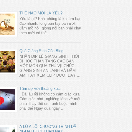
THẾ NÀO MỚI LÀ YÊU?
Yêu là gì? Phải chăng là khi tim bạn
đập nhanh, lòng bạn tay bạn ướt
đẫm mồ hôi, giọng nói bạn phải chạy
theo mới có thể ...
Quà Giáng Sinh Của Blog
NHÂN DỊP LỄ GIÁNG SINH, THỜI
ĐI HỌC THÂN TẶNG CÁC BẠN
MỘT MÓN QUÀ THÚ VỊ! CHÚC
GIÁNG SINH AN LÀNH VÀ ĐẦM
ẤM! HÃY XEM CLIP DƯỚI ĐÂY ...
Tâm sự với thoáng xưa
Đã lâu rồi không có cảm giác xưa
Cảm giác nhớ, nghiêng lòng về một
phía Thay thế em, anh buộc mình
phải thế Ngày qua ngày ...
A LÔ A LÔ: CHƯƠNG TRÌNH DÃ
NGOẠI CUỐI TUẦN NÀY