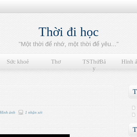
Thời đi học
"Một thời để nhớ, một thời để yêu..."
Sức khoẻ
Thơ
TSThứBả
Hình 
y
T
Hình ảnh
1 nhận xét
T