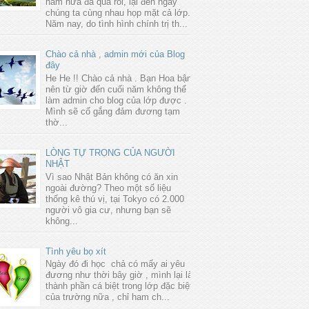
năm nữa đã qua rồi, lại đến ngày
chúng ta cùng nhau họp mặt cả lớp.
Năm nay, do tình hình chính trị th...
Chào cả nhà , admin mới của Blog
đây
He He !! Chào cả nhà . Bạn Hoa bận
nên từ giờ đến cuối năm không thể
làm admin cho blog của lớp được .
Mình sẽ cố gắng đảm đương tạm
thờ...
LÒNG TỰ TRỌNG CỦA NGƯỜI
NHẬT
Vì sao Nhật Bản không có ăn xin
ngoài đường? Theo một số liệu
thống kê thú vị, tại Tokyo có 2.000
người vô gia cư, nhưng bạn sẽ
không...
Tình yêu bọ xít
Ngày đó đi học chả có mấy ai yêu
đương như thời bây giờ , mình lại là
thành phần cá biệt trong lớp đặc biệt
của trường nữa , chỉ ham ch...