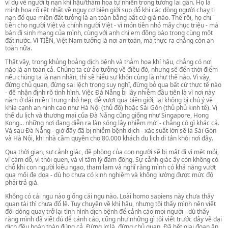
ví dụ về người tị nạn khí hậu/thảm họa tự nhiên trong tương lai gần. Họ là
minh họa rõ rệt nhất về nguy cơ biên giới sụp đổ khi các dòng người chạy tị
nạn đổ qua miền đất tưởng là an toàn bằng bất cứ giá nào. Thế rồi, họ chi
tiền cho người Việt và chính người Việt - vì món tiền nhỏ mấy chục triệu - mà
bán đi sinh mạng của mình, cùng với anh chị em đồng bào trong cùng một
đất nước. Vì TIỀN, Việt Nam tưởng là nơi an toàn, mà thực ra chẳng còn an
toàn nữa.
Thật vậy, trong khủng hoảng dịch bệnh và thảm họa khí hậu, chẳng có nơi
nào là an toàn cả. Chúng ta cứ ảo tưởng về điều đó, nhưng sẽ đến thời điểm
nếu chúng ta là nạn nhân, thì sẽ hiểu sự khốn cùng là như thế nào. Vì vậy,
đừng chủ quan, đừng sai lệch trong suy nghĩ, đừng bỏ qua bất cứ thực tế nào
- để nhận định rõ tình hình. Việc Đà Nẵng bị lây nhiễm đầu tiên là vì nơi này
nằm ở dải miền Trung nhỏ hẹp, dễ vượt qua biên giới, lại không bị chú ý về
khía cạnh an ninh cao như Hà Nội (thủ đô) hoặc Sài Gòn (thủ phủ kinh tế). Vị
thế du lịch và thương mại của Đà Nẵng cũng giống như Singapore, Hong
Kong... những nơi đang diễn ra làn sóng lây nhiễm mới - chẳng có gì khác cả.
Và sau Đà Nẵng - giờ đây đã bị nhiễm bệnh dịch - xác suất lớn sẽ là Sài Gòn
và Hà Nội, khi nhà cầm quyền cho 80.000 khách du lịch di tản khỏi nơi đây.
Qua thời gian, sự cảnh giác, đề phòng của con người sẽ bị mất đi vì mệt mỏi,
vì cám dỗ, vì thói quen, và vì tâm lý đám đông. Sự cảnh giác ấy còn không có
chỗ khi con người kiêu ngạo, tham lam và nghĩ rằng mình có khả năng vượt
qua mối đe dọa - dù họ chưa có kinh nghiệm và không lường được mức độ
phải trả giá.
Không có cái ngu nào giống cái ngu nào. Loài homo sapiens này chưa thấy
quan tài thì chưa đổ lệ. Tuy chuyên về khí hậu, nhưng tôi thấy mình nên viết
đôi dòng quay trở lại tình hình dịch bệnh để cảnh cáo mọi người - dù thấy
rằng mình đã viết đủ để cảnh cáo, cũng như những gì tôi viết trước đây về đại
dịch đều hoàn toàn đúng cả. Đừng lơ là, đừng chủ quan. Đã hết giai đoạn ăn