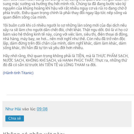
sung mặc sướng và hưởng thụ hết mình rồi. Chúng ta đã đang bước vào kỷ
nguyên của khủng hoảng khí hậu với rất nhiều nguy cơ và rủi ro đang chờ ở
phía trước. Điều quan trọng chính là phải thay đổi ngay lập tức nếp sống và
quan điểm sống của mình.
Tôi buồn cười khi có nhiều người lo sợ những làn sóng mới của đại dịch nếu
xảy ra sẽ làm cho người dân chết đói, chết khát. Thật ngu dốt. Đó là vì họ cứ
bám vào hệ thống kinh tế này, cùng với việc làm, siêu thị, điện thoại di động,
nhà hàng, máy bay, xe hơi... nên mới nghĩ như thế. Còn nếu đã trở nên độc
lập, dám đứng trên đôi chân của mình, dám nghĩ khác, dám làm khác, dám
sống khác, thì hẳn đã tự tin và yêu đời hơn nhiều.
Hãy nhớ rằng, thứ quan trọng không phải là TIỀN, mà là THỰC PHẨM SẠCH,
NƯỚC SẠCH, KHÔNG KHÍ SẠCH, và HẠNH PHÚC THẬT. Thực ra, những thứ
đó đã có sẵn từ trước khi TIỀN TỆ và LÒNG THAM ra đời.
(Hành tinh Titanic)
Như Hải
vào lúc
09:08
Chia sẻ