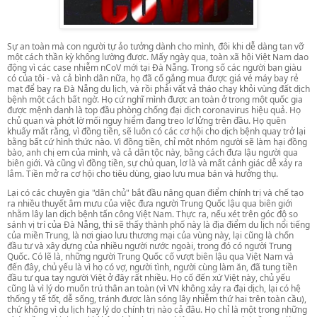
Sự an toàn mà con người tự ảo tưởng dành cho mình, đôi khi dễ dàng tan vỡ
một cách thần kỳ không lường được. Mấy ngày qua
, toàn xã hội Việt Nam dao
động vì các case nhiễm nCoV mới tại Đà Nẵng. Trong số các người bạn giàu
có của tôi - và cả bình dân nữa, họ đã cố gắng mua được giá vé máy bay rẻ
mạt để bay ra Đà Nẵng du lịch, và rồi phải vất vả tháo chạy khỏi vùng đất dịch
bệnh một cách bất ngờ. Họ cứ nghĩ mình được an toàn ở trong một quốc gia
được mệnh danh là top đầu phòng chống đại dịch coronavirus hiệu quả. Họ
chủ quan và phớt lờ mối nguy hiểm đang treo lơ lửng trên đầu. Họ quên
khuấy mất rằng, vì đồng tiền, sẽ luôn có các cơ hội cho dịch bệnh quay trở lại
bằng bất cứ hình thức nào. Vì đồng tiền, chỉ một nhóm người sẽ làm hại đồng
bào, anh chị em của mình, và cả dân tộc này, bằng cách đưa lậu người qua
biên giới. Và cũng vì đồng tiền, sự chủ quan, lơ là và mất cảnh giác dễ xảy ra
lắm. Tiền mở ra cơ hội cho tiêu dùng, giao lưu mua bán và hưởng thụ.
Lại có các chuyên gia "dân chủ" bắt đầu nâng quan điểm chính trị và chế tạo
ra nhiều thuyết âm mưu của việc đưa người Trung Quốc lậu qua biên giới
nhằm lây lan dịch bệnh tấn công Việt Nam. Thực ra, nếu xét trên góc độ so
sánh vị trí của Đà Nẵng, thì sẽ thấy thành phố này là địa điểm du lịch nổi tiếng
của miền Trung, là nơi giao lưu thương mại của vùng này, lại cũng là chốn
đầu tư và xây dựng của nhiều người nước ngoài, trong đó có người Trung
Quốc. Có lẽ là, những người Trung Quốc cố vượt biên lậu qua Việt Nam và
đến đây, chủ yếu là vì họ có vợ, người tình, người cùng làm ăn, đã tung tiền
đầu tư qua tay người Việt ở đây rất nhiều. Họ cố đến xứ Việt này, chủ yếu
cũng là vì lý do muốn trú thân an toàn (vì VN không xảy ra đại dịch, lại có hệ
thống y tế tốt, dễ sống, tránh được làn sóng lây nhiễm thứ hai trên toàn cầu),
chứ không vì du lịch hay lý do chính trị nào cả đâu. Họ chỉ là một trong những