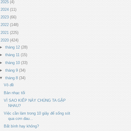
►
2025
(4)
►
2024
(11)
►
2023
(66)
►
2022
(148)
►
2021
(225)
▼
2020
(424)
►
tháng 12
(28)
►
tháng 11
(15)
►
tháng 10
(33)
►
tháng 9
(34)
▼
tháng 8
(34)
Vô đề
Bản nhạc tối
VÌ SAO KIẾP NÀY CHÚNG TA GẶP
NHAU?
Việc cần làm trong 10 giây để sống sót
qua cơn đau...
Bất bình hay không?