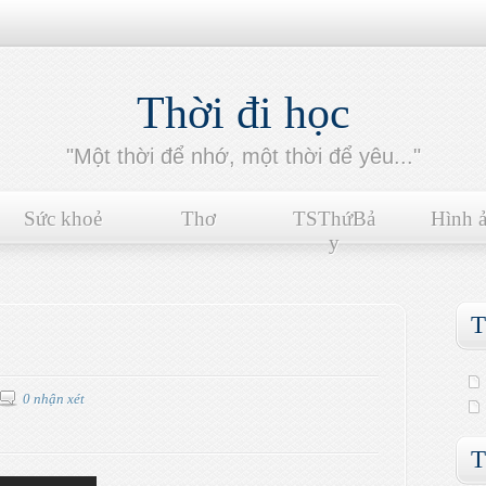
Thời đi học
"Một thời để nhớ, một thời để yêu..."
Sức khoẻ
Thơ
TSThứBả
Hình 
y
T
0 nhận xét
T