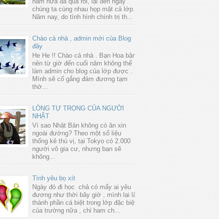
năm nữa đã qua rồi, lại đến ngày
chúng ta cùng nhau họp mặt cả lớp.
Năm nay, do tình hình chính trị th...
Chào cả nhà , admin mới của Blog
đây
He He !! Chào cả nhà . Bạn Hoa bận
nên từ giờ đến cuối năm không thể
làm admin cho blog của lớp được .
Mình sẽ cố gắng đảm đương tạm
thờ...
LÒNG TỰ TRỌNG CỦA NGƯỜI
NHẬT
Vì sao Nhật Bản không có ăn xin
ngoài đường? Theo một số liệu
thống kê thú vị, tại Tokyo có 2.000
người vô gia cư, nhưng bạn sẽ
không...
Tình yêu bọ xít
Ngày đó đi học chả có mấy ai yêu
đương như thời bây giờ , mình lại là
thành phần cá biệt trong lớp đặc biệt
của trường nữa , chỉ ham ch...