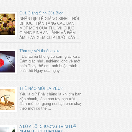
Quà Giáng Sinh Của Blog
NHÂN DỊP LỄ GIÁNG SINH, THỜI
ĐI HỌC THÂN TẶNG CÁC BẠN
MỘT MÓN QUÀ THÚ VỊ! CHÚC
GIÁNG SINH AN LÀNH VÀ ĐẦM
ẤM! HÃY XEM CLIP DƯỚI ĐÂY ...
Tâm sự với thoáng xưa
Đã lâu rồi không có cảm giác xưa
Cảm giác nhớ, nghiêng lòng về một
phía Thay thế em, anh buộc mình
phải thế Ngày qua ngày ...
THẾ NÀO MỚI LÀ YÊU?
Yêu là gì? Phải chăng là khi tim bạn
đập nhanh, lòng bạn tay bạn ướt
đẫm mồ hôi, giọng nói bạn phải chạy
theo mới có thể ...
A LÔ A LÔ: CHƯƠNG TRÌNH DÃ
NGOẠI CUỐI TUẦN NÀY