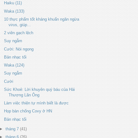
Haiku (11)
Waka (133)
10 thực phẩm tốt kháng khᴜẩn ngăn ngừa
νiɾᴜs, giúp...
2 viên gạch lệch
Suy ngẫm
Cười: Nói ngọng
Bản nhạc tối
Waka (124)
Suy ngẫm
Cười
Sức Khoẻ: Lời khuyên quý báu của Hải
Thượng Lãn Ông
Làm việc thiện tự mình biết là được
Họp bàn chống Covy ở HN
Bản nhạc tối
►
tháng 7
(41)
►
tháng 6
(26)