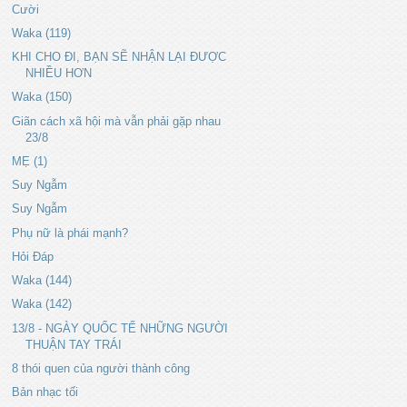
Cười
Waka (119)
KHI CHO ĐI, BẠN SẼ NHẬN LẠI ĐƯỢC
NHIỀU HƠN
Waka (150)
Giãn cách xã hội mà vẫn phải gặp nhau
23/8
MẸ (1)
Suy Ngẫm
Suy Ngẫm
Phụ nữ là phái mạnh?
Hỏi Đáp
Waka (144)
Waka (142)
13/8 - NGÀY QUỐC TẾ NHỮNG NGƯỜI
THUẬN TAY TRÁI
8 thói quen của người thành công
Bản nhạc tối