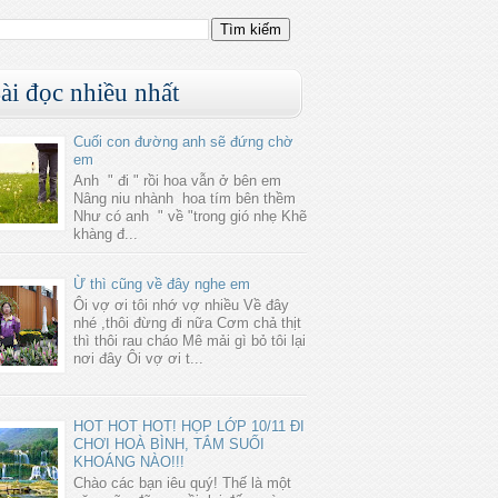
ài đọc nhiều nhất
Cuối con đường anh sẽ đứng chờ
em
Anh " đi " rồi hoa vẫn ở bên em
Nâng niu nhành hoa tím bên thềm
Như có anh " về "trong gió nhẹ Khẽ
khàng đ...
Ừ thì cũng về đây nghe em
Ôi vợ ơi tôi nhớ vợ nhiều Về đây
nhé ,thôi đừng đi nữa Cơm chả thịt
thì thôi rau cháo Mê mải gì bỏ tôi lại
nơi đây Ôi vợ ơi t...
HOT HOT HOT! HỌP LỚP 10/11 ĐI
CHƠI HOÀ BÌNH, TẮM SUỐI
KHOÁNG NÀO!!!
Chào các bạn iêu quý! Thế là một