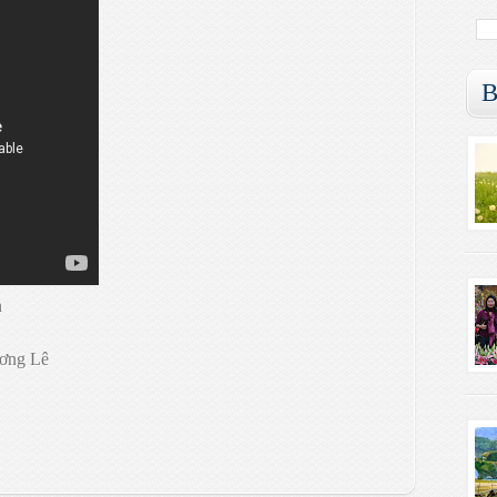
B
n
ương Lê