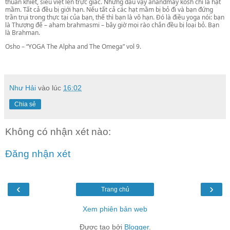
thuần khiết, siêu việt lên trực giác. Nhưng dầu vậy anandmay kosh chỉ là hạt
mầm. Tất cả đều bị giới hạn. Nếu tất cả các hạt mầm bị bỏ đi và bạn đứng
trần trụi trong thực tại của bạn, thế thì bạn là vô hạn. Đó là điều yoga nói: bạn
là Thượng đế – aham brahmasmi – bây giờ mọi rào chắn đều bị loại bỏ. Bạn
là Brahman.
Osho – “YOGA The Alpha and The Omega” vol 9.
Như Hải
vào lúc
16:02
Chia sẻ
Không có nhận xét nào:
Đăng nhận xét
‹
›
Trang chủ
Xem phiên bản web
Được tạo bởi
Blogger
.