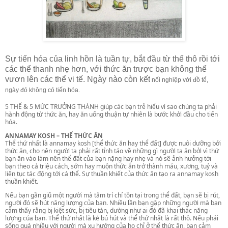
Sự tiến hóa của linh hồn là tuần tự, bắt đầu từ thể thô rồi tới
các thể thanh nhẹ hơn, với thức ăn trược bạn không thể
vươn lên các thể vi tế. Ngày nào còn kết
nối nghiệp với đồ tể,
ngày đó không có tiến hóa.
5 THỂ & 5 MỨC TRƯỞNG THÀNH giúp các bạn trẻ hiểu vì sao chúng ta phải
hành động từ thức ăn, hay ăn uống thuận tự nhiên là bước khởi đầu cho tiến
hóa.
ANNAMAY KOSH – THỂ THỨC ĂN
Thể thứ nhất là annamay kosh [thể thức ăn hay thể đất] được nuôi dưỡng bởi
thức ăn, cho nên người ta phải rất tỉnh táo về những gì người ta ăn bởi vì thứ
bạn ăn vào làm nên thể đất của bạn nặng hay nhẹ và nó sẽ ảnh hưởng tới
bạn theo cả triệu cách, sớm hay muộn thức ăn trở thành máu, xương, tuỷ và
liên tục tác động tới cá thể. Sự thuần khiết của thức ăn tạo ra annamay kosh
thuần khiết.
Nếu bạn gần giũ một người mà tâm trí chỉ tồn tại trong thể đất, bạn sẽ bị rút,
người đó sẽ hút năng lượng của bạn. Nhiều lần bạn gặp những người mà bạn
cảm thấy rằng bị kiệt sức, bị tiêu tán, dường như ai đó đã khai thác năng
lượng của bạn. Thể thứ nhất là kẻ bú hút và thể thứ nhất là rất thô. Nếu phải
sống quá nhiều với người mà xu hướng của họ chỉ ở thể thức ăn, bạn cảm