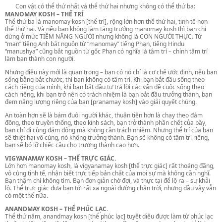
🛑
Con vật có thể thứ nhất và thể thứ hai nhưng không có thể thứ ba:
MANOMAY KOSH – THỂ TRÍ
Thể thứ ba là manomay kosh [thể trí], rộng lớn hơn thể thứ hai, tinh tế hơn
thể thứ hai. Và nếu bạn không làm tăng trưởng manomay kosh thì bạn chỉ
dừng ở mức TIỀM NĂNG NGƯỜI nhưng không là CON NGƯỜI THỰC. Từ
“man” tiếng Anh bắt nguồn từ “manomay” tiếng Phạn, tiếng Hindu
“manushya” cũng bắt nguồn từ gốc Phạn có nghĩa là tâm trí – chính tâm trí
làm bạn thành con người.
Nhưng điều này mới là quan trọng – bạn có nó chỉ là cơ chế ước định, nếu bạn
sống bằng bắt chước, thì bạn không có tâm trí. Khi bạn bắt đầu sống theo
cách riêng của mình, khi bạn bắt đầu tự trả lời các vấn đề cuộc sống theo
cách riêng, khi bạn trở nên có trách nhiệm là bạn bắt đầu trưởng thành, bạn
đem năng lượng riêng của bạn [pranamay kosh] vào giải quyết chúng.
An toàn hơn sẽ là bám đuôi người khác, thuận tiện hơn là chạy theo đám
đông, theo truyền thống, theo kinh sách, bạn trở thành phần chết của bầy,
bạn chỉ đi cùng đám đông mà không cần trách nhiệm. Nhưng thể trí của bạn
sẽ thiệt hại vô cùng, nó không trưởng thành. Bạn sẽ không có tâm trí riêng,
bạn sẽ bỏ lỡ chiếc cầu cho trưởng thành cao hơn.
VIGYANAMAY KOSH – THỂ TRỰC GIÁC.
Lớn hơn manomay kosh, là vigyanamay kosh [thể trực giác] rất thoáng đãng,
vô cùng tinh tế, nhận biết trực tiếp bản chất của mọi sự mà không cần nghĩ.
Bạn thậm chí không tìm. Bạn đơn giản chờ đợi, và thực tại để lộ ra – sự khải
lộ. Thể trực giác đưa bạn tới rất xa ngoài đường chân trời, nhưng dầu vậy vẫn
có một thể nữa.
ANANDMAY KOSH – THỂ PHÚC LẠC.
Thể thứ năm, anandmay kosh [thể phúc lạc] tuyệt diệu được làm từ phúc lạc