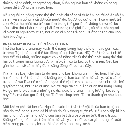
thấy bị nặng gánh, căng thẳng, chán, buồn ngủ và bạn sẽ không có năng
lượng để trưởng thành cao hơn.
Kiểu người chỉ sống trong thể thứ nhất chỉ sống vì thức ăn, người đó ăn và ăn
và ăn, và ăn uống là cả đời của người đó. Người đó dừng tiến hóa ở mức trẻ
con. Điều thứ nhất mà trẻ con làm trong thế giới là bú không khí và rồi bú
sữa. Điều thứ nhất trẻ con phải làm trong thế giới là ăn, và nếu một người
vẫn còn bị nghiện thức ăn, người đó vẫn còn trẻ con. Trưởng thành của linh
hồn bị dừng lại.
PRANAMAY KOSH – THỂ NĂNG LƯỢNG
Thể thứ hai là pranamay kosh [thể năng lượng hay thể điện] bao gồm các
trường điện [mà ta có thể tác động bằng châm cứu-ND]. Thể thứ hai tinh tế
hơn thể thứ nhất, những người có khả năng “đi” từ thể thứ nhất sang thể thứ
hai có trường năng lượng cực kỳ hấp dẫn, có từ lực, có thôi miên. Nếu bạn
gần họ, bạn sẽ cảm thấy được sống động, được nạp đầy.
Pranamay kosh cho bạn tự do mới, cho bạn không gian nhiều hơn. Thể thứ
hai lớn hơn thể thứ nhất; nó không bị giới hạn bởi thân thể vật lý. Nó ở cả bên
trong thể vật lí và nó ở cả bên ngoài thể vật lí. Nó bao quanh bạn như bầu khí
quyển tinh tế, như hào quang. Người Nga đã chụp ảnh được thể năng lượng.
Họ gọi nó là bioplasma nhưng nó đích xác là prana – năng lượng, lực sống,
hay điều mà đạo gọi là khí, nó đã được chụp ảnh, đã trở thành gần như khoa
học.
Một khám phá rất lớn của Nga là, trước khi thân thể vật lí của bạn bị bệnh
nào đó, thể năng lượng đã bị bệnh đó từ 6 tháng trước rồi. Nếu bạn sắp bị lao
hay ung thư, thể năng lượng của bạn bắt đầu báo về nó từ 6 tháng trước.
Không xét nghiệm nào trên thân thể vật lý chỉ ra được cái gì, nhưng nó xuất
hiện trong pranamay kosh, rồi nó đi vào annamay kosh.