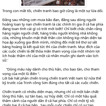
Trong con mắt tôi, chiến tranh bao giờ cũng là một sự lừa dối. 
Đằng sau những cơn mưa bão đạn, đằng sau dòng người 
hoảng loạn tỵ nạn chiến tranh là các chính trị gia ở cả hai phía 
đang toan tính cái gì có trời mới biết? Chỉ biết chắc chắn rằng 
hàng ngàn người chết, hàng triệu người không nhà không 
cửa, những khuôn mặt thất thần còn không kịp nhận diện tai 
họa ập xuống gia đình mình, những đôi mắt trẻ thơ sợ sệt 
bàng hoàng là kết quả tức thì của chiến tranh. Mục đích của 
các cuộc chiến là để thỏa mãn tham vọng của một nhóm lợi 
ích hoặc thậm chí của một cá nhân muốn ghi danh vào lịch 
sử.'
    “Dòng máu này dành cho thù hận, cho bạo tàn, cho tham 
vọng của một lũ điên “.
Lời bài hát phản chiến trong chiến tranh Việt nam từ nửa thế 
kỷ trước của Trịnh công Sơn đúng cho tất cả các cuộc chiến. 
Chiến tranh có nhiều diện mạo, nhưng chỉ có một bản chất: 
lòng thù hận, sự tàn bạo, sự hủy diệt. Chỉ có một hậu quả: 
thảm cảnh của người dân ở cả hai phía. Chỉ có một tỷ số: 
chiến bại ở cả hai bên . Sau mỗi cuộc chiến chỉ có sự tan 