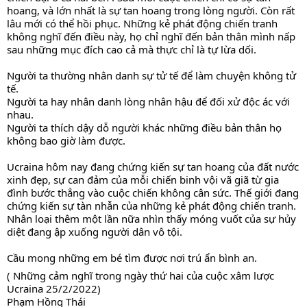
hoang, và lớn nhất là sự tan hoang trong lòng người. Còn rất 
lâu mới có thể hồi phục. Những kẻ phát động chiến tranh 
không nghĩ đến điều này, họ chỉ nghĩ đến bản thân mình nấp 
sau những mục đích cao cả mà thực chỉ là tự lừa dối.
Người ta thường nhân danh sự tử tế để làm chuyện không tử 
tế.
Người ta hay nhân danh lòng nhân hậu để đối xử độc ác với 
nhau.
Người ta thích dậy dỗ người khác những điều bản thân họ 
không bao giờ làm được.
Ucraina hôm nay đang chứng kiến sự tan hoang của đất nước 
xinh đẹp, sự can đảm của mỗi chiến binh vội vã giã từ gia 
đình bước thẳng vào cuộc chiến không cân sức. Thế giới đang 
chứng kiến sự tàn nhẫn của những kẻ phát động chiến tranh. 
Nhân loại thêm một lần nữa nhìn thấy móng vuốt của sự hủy 
diệt đang ập xuống người dân vô tội.
Cầu mong những em bé tìm được nơi trú ẩn bình an.
( Những cảm nghĩ trong ngày thứ hai của cuộc xâm lược 
Ucraina 25/2/2022)
Phạm Hồng Thái