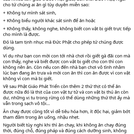
cho tứ chúng ai ăn gì tùy duyên miễn sao:
+ Không tự mình sát sinh, 
+ Không biểu người khác sát sinh để ăn hoặc 
+ Không thấy, không nghe, không biết con vật bị giết trực tiếp 
cho mình là được. 
Đó là tam tịnh nhục mà Đức Phật cho phép tứ chúng được 
dùng. 
Ví dụ như bạn con mời con tới nhà chơi rồi giết gà đãi con mà 
con thấy, nghe và biết được con vật bị giết cho con thì con 
không nên ăn. Còn nếu con đến nhà bạn chơi vô tình nhằm 
lúc bạn đang ăn trưa và mời con ăn thì con ăn được vì con vật 
không vì con mà bị giết. 
Về sau Phật Giáo Phát Triển còn thêm 2 thứ thịt có thể ăn 
được nữa đó là thịt của con vật tự tử và con vật bị thú ăn còn 
dư, những vị tu trong rừng có thể dùng những thứ thịt ấy mà 
vẫn trong sạch vô tội...
Ăn chay được cũng tốt vì dễ tiêu hóa hơn, ít độc hại, giảm bớt 
tham đắm trong ăn uống, nhậu nhẹt. 
Người biết tùy nghi khi thì ăn chay, khi không ăn chay đúng 
thời, đúng chỗ, đúng pháp và đúng cách dưỡng sinh, không 