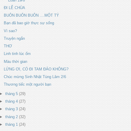
Loan 19/6
ĐI LỄ CHÙA
BUÔN BUÔN BUÔN ....MỘT TÝ
Bạn đã bao giờ thực sự sống
Vì sao?
Truyện ngắn
THƠ
Linh tinh lúc ốm
Màu thời gian
LỬNG ƠI, CÓ ĐI TAM ĐẢO KHÔNG?
Chúc mừng Sinh Nhật Tùng Lâm 2/6
Thương tiếc một người bạn
►
tháng 5
(29)
►
tháng 4
(27)
►
tháng 3
(24)
►
tháng 2
(32)
►
tháng 1
(24)