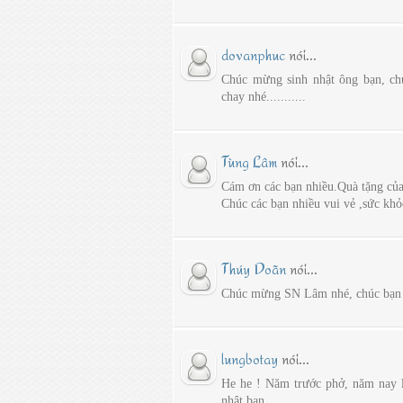
dovanphuc
nói...
Chúc mừng sinh nhật ông bạn, ch
chay nhé...........
Tùng Lâm
nói...
Cám ơn các bạn nhiều.Quà tặng của 
Chúc các bạn nhiều vui vẻ ,sức khỏ
Thúy Doãn
nói...
Chúc mừng SN Lâm nhé, chúc bạn l
lungbotay
nói...
He he ! Năm trước phở, năm nay 
nhật bạn