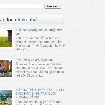
ài đọc nhiều nhất
Cuối con đường anh sẽ đứng chờ
em
Anh " đi " rồi hoa vẫn ở bên em
Nâng niu nhành hoa tím bên thềm
Như có anh " về "trong gió nhẹ Khẽ
khàng đ...
Ừ thì cũng về đây nghe em
Ôi vợ ơi tôi nhớ vợ nhiều Về đây
nhé ,thôi đừng đi nữa Cơm chả thịt
thì thôi rau cháo Mê mải gì bỏ tôi lại
nơi đây Ôi vợ ơi t...
HOT HOT HOT! HỌP LỚP 10/11 ĐI
CHƠI HOÀ BÌNH, TẮM SUỐI
KHOÁNG NÀO!!!
Chào các bạn iêu quý! Thế là một