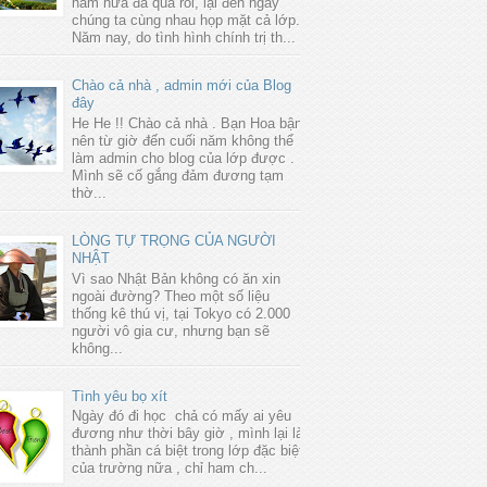
năm nữa đã qua rồi, lại đến ngày
chúng ta cùng nhau họp mặt cả lớp.
Năm nay, do tình hình chính trị th...
Chào cả nhà , admin mới của Blog
đây
He He !! Chào cả nhà . Bạn Hoa bận
nên từ giờ đến cuối năm không thể
làm admin cho blog của lớp được .
Mình sẽ cố gắng đảm đương tạm
thờ...
LÒNG TỰ TRỌNG CỦA NGƯỜI
NHẬT
Vì sao Nhật Bản không có ăn xin
ngoài đường? Theo một số liệu
thống kê thú vị, tại Tokyo có 2.000
người vô gia cư, nhưng bạn sẽ
không...
Tình yêu bọ xít
Ngày đó đi học chả có mấy ai yêu
đương như thời bây giờ , mình lại là
thành phần cá biệt trong lớp đặc biệt
của trường nữa , chỉ ham ch...