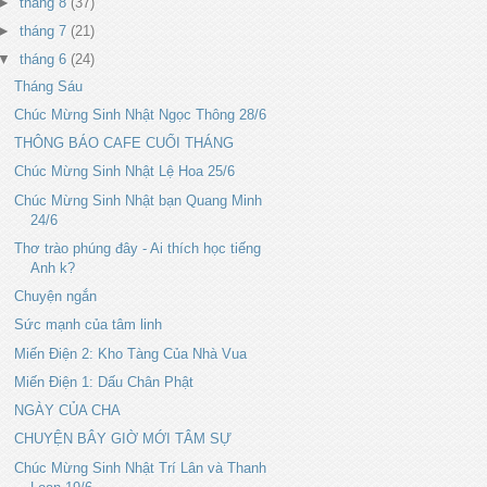
►
tháng 8
(37)
►
tháng 7
(21)
▼
tháng 6
(24)
Tháng Sáu
Chúc Mừng Sinh Nhật Ngọc Thông 28/6
THÔNG BÁO CAFE CUỐI THÁNG
Chúc Mừng Sinh Nhật Lệ Hoa 25/6
Chúc Mừng Sinh Nhật bạn Quang Minh
24/6
Thơ trào phúng đây - Ai thích học tiếng
Anh k?
Chuyện ngắn
Sức mạnh của tâm linh
Miến Điện 2: Kho Tàng Của Nhà Vua
Miến Điện 1: Dấu Chân Phật
NGÀY CỦA CHA
CHUYỆN BÂY GIỜ MỚI TÂM SỰ
Chúc Mừng Sinh Nhật Trí Lân và Thanh