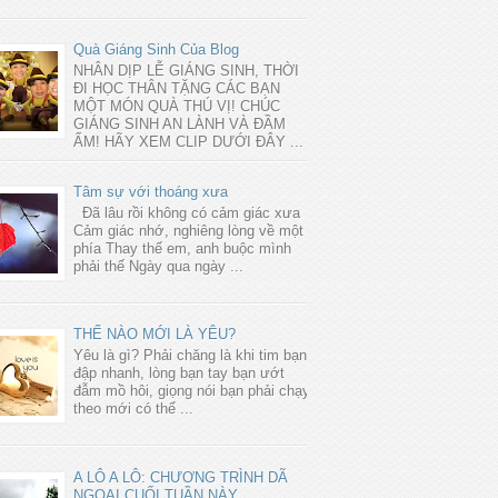
Quà Giáng Sinh Của Blog
NHÂN DỊP LỄ GIÁNG SINH, THỜI
ĐI HỌC THÂN TẶNG CÁC BẠN
MỘT MÓN QUÀ THÚ VỊ! CHÚC
GIÁNG SINH AN LÀNH VÀ ĐẦM
ẤM! HÃY XEM CLIP DƯỚI ĐÂY ...
Tâm sự với thoáng xưa
Đã lâu rồi không có cảm giác xưa
Cảm giác nhớ, nghiêng lòng về một
phía Thay thế em, anh buộc mình
phải thế Ngày qua ngày ...
THẾ NÀO MỚI LÀ YÊU?
Yêu là gì? Phải chăng là khi tim bạn
đập nhanh, lòng bạn tay bạn ướt
đẫm mồ hôi, giọng nói bạn phải chạy
theo mới có thể ...
A LÔ A LÔ: CHƯƠNG TRÌNH DÃ
NGOẠI CUỐI TUẦN NÀY