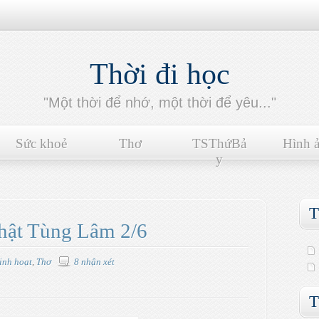
Thời đi học
"Một thời để nhớ, một thời để yêu..."
Sức khoẻ
Thơ
TSThứBả
Hình 
y
T
hật Tùng Lâm 2/6
inh hoạt
,
Thơ
8 nhận xét
T