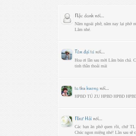
Nặc danh nói...
Năm ngoái phở, năm nay lại phở n
Lâm nhé.
Tâm đại tá
nói...
Hoa ơi lần sau mời Lâm bún chả. C
tinh thần thoải mái
ta thu huong
nói...
HPBD TÚ ZU HPBD HPBD HPB
Như Hải
nói...
Các bạn ăn phở quen rồi, chứ TL
Chúc ngon miệng nhé! Lần sau sẽ 