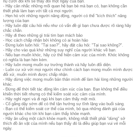
nụ cười đôi khi sẽ thay đổi một ngày của bạn.
- Hãy cân nhắc những mối quan hệ bạn bè mà bạn có, bạn không cần
thiết phải làm bạn với tất cả mọi người.
- Hẹn hò với những người năng động, người có thể "kích thích" năng
lượng của bạn
- Hãy luôn đặt câu hỏi nếu như có vấn đề gì bạn chưa được rõ ràng hãy
chắc chắn.
- Hãy đi theo những gì trái tim bạn mách bảo
- Học cách chấp nhận bởi không có ai hoàn hảo
- Đừng luôn luôn hỏi: "Tại sao?", hãy đặt câu hỏi: "Tại sao không?".
- Hãy cho vào quá khứ những suy nghĩ của người khác về bạn.
- Nếu bạn muốn khóc, hãy cứ thể hiện cảm xúc của mình. Khóc không
có nghĩa là bạn hèn kém.
- Hãy luôn mong muốn sự trưởng thành và hãy luôn đối diện.
- Luôn cư xử với mọi người như chính cách bạn mong muốn mình được
đối xử, muốn mình được chấp nhận.
- Hãy dừng việc mong muốn bản thân mình để làm hài lòng những người
khác.
- Đừng để thời tiết tác động lên cảm xúc của bạn. Bạn không thể điều
khiển thời tiết nhưng có thể kiểm soát xúc cảm của mình.
- Hãy nghỉ ngơi và đi ngủ khi bạn cảm thấy mệt mỏi.
- Cố gắng dậy sớm để có thể tận hưởng sự tĩnh lặng vào buổi sáng.
- Bạn có thể kiểm soát cơ thể của mình, bỏ qua những đánh giá của
người khác cho tới khi bạn cảm thấy khỏe mạnh.
- Hãy ăn uống một cách khỏe mạnh, không nhất thiết phải "dừng" sở
thích đồ ăn vặt của mình nếu bạn thấy đó là điều giúp bạn vui vẻ mỗi
ngày.