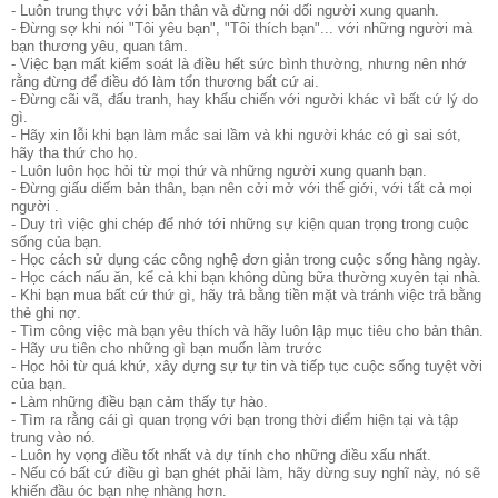
- Luôn trung thực với bản thân và đừng nói dối người xung quanh.
- Đừng sợ khi nói "Tôi yêu bạn", "Tôi thích bạn"... với những người mà
bạn thương yêu, quan tâm.
- Việc bạn mất kiểm soát là điều hết sức bình thường, nhưng nên nhớ
rằng đừng để điều đó làm tổn thương bất cứ ai.
- Đừng cãi vã, đấu tranh, hay khẩu chiến với người khác vì bất cứ lý do
gì.
- Hãy xin lỗi khi bạn làm mắc sai lầm và khi người khác có gì sai sót,
hãy tha thứ cho họ.
- Luôn luôn học hỏi từ mọi thứ và những người xung quanh bạn.
- Đừng giấu diếm bản thân, bạn nên cởi mở với thế giới, với tất cả mọi
người .
- Duy trì việc ghi chép để nhớ tới những sự kiện quan trọng trong cuộc
sống của bạn.
- Học cách sử dụng các công nghệ đơn giản trong cuộc sống hàng ngày.
- Học cách nấu ăn, kể cả khi bạn không dùng bữa thường xuyên tại nhà.
- Khi bạn mua bất cứ thứ gì, hãy trả bằng tiền mặt và tránh việc trả bằng
thẻ ghi nợ.
- Tìm công việc mà bạn yêu thích và hãy luôn lập mục tiêu cho bản thân.
- Hãy ưu tiên cho những gì bạn muốn làm trước
- Học hỏi từ quá khứ, xây dựng sự tự tin và tiếp tục cuộc sống tuyệt vời
của bạn.
- Làm những điều bạn cảm thấy tự hào.
- Tìm ra rằng cái gì quan trọng với bạn trong thời điểm hiện tại và tập
trung vào nó.
- Luôn hy vọng điều tốt nhất và dự tính cho những điều xấu nhất.
- Nếu có bất cứ điều gì bạn ghét phải làm, hãy dừng suy nghĩ này, nó sẽ
khiến đầu óc bạn nhẹ nhàng hơn.