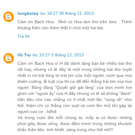
lungbotay
lúc 18:27 30 tháng 11, 2013
Cám ơn Bạch Hoa . Nhờ có Hoa làm thơ trên bloc . Thỉnh
thoảng Kiên còn thêm thắt tí chút một hai bài
Trả lời
Vũ Trụ
lúc 10:27 3 tháng 12, 2013
Cảm ơn Bạch Hoa vì H đã dành tặng bạn bè nhiều bài thơ
rất hay, nhưng có lẽ đây là một trong những bài thơ tuyệt
nhất vì nó trải lòng từ trái tim của một người, vượt qua mọi
khiên cưỡng, lề luật của thi ca để đến thẳng trái tim của mọi
người. Băng đảng "Quyết giữ gái làng" của bọn mình hơi
ghen với "người ấy" của H đấy nhưng có lẽ sẽ không "đánh"
hắn đâu chú nào chẳng có ít nhất một lần "vụng về" như
thế, thậm chí có thằng còn suýt và cơm lên mũi khi gặp lại
người xưa cơ...hếhế.
Và trong cuộc đời mỗi chúng ta, mấy ai có được những
phút giây được sống, được đắm mình trong những khoảnh
khắc thần tiên, tinh khiết, sáng trong như thế nhỉ!!!