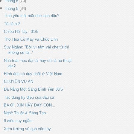
►
tháng 6
(70)
▼
tháng 5
(84)
Tình yêu mãi mãi như ban đầu?
Tôi là ai?
Chiều Hồ Tây...31/5
Thơ Hoa Cỏ May và Chúc Linh
Suy Ngẫm: "Bởi vì tấm vải che tử thi
không có túi.."
Nhà toán học đại tài hay chỉ là ảo thuật
gia?
Hình ảnh có duy nhất ở Việt Nam
CHUYỆN VỤ ÁN
Đà Nẵng Một Sáng Bình Yên 30/5
Tác dụng kỳ diệu của dầu cá
BA ƠI, XIN HÃY DẠY CON...
Nghệ Thuật & Sáng Tạo
9 điều suy ngẫm
Xem tướng số qua vân tay