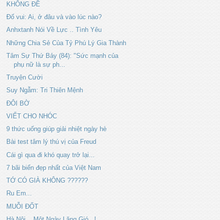
KHÔNG ĐỀ
Đố vui: Ai, ở đâu và vào lúc nào?
Anhxtanh Nói Về Lực .. Tình Yêu
Những Chia Sẻ Của Tỷ Phú Lý Gia Thành
Tâm Sự Thứ Bảy (84): "Sức mạnh của
phụ nữ là sự ph...
Truyện Cười
Suy Ngẫm: Tri Thiên Mệnh
ĐÔI BỜ
VIẾT CHO NHÓC
9 thức uống giúp giải nhiệt ngày hè
Bài test tâm lý thú vị của Freud
Cái gì qua đi khó quay trở lại...
7 bãi biển đẹp nhất của Việt Nam
TỚ CÓ GIÀ KHÔNG ??????
Ru Em...
MUỖI ĐỐT
Hà Nội... Một Ngày Lặng Gió...!