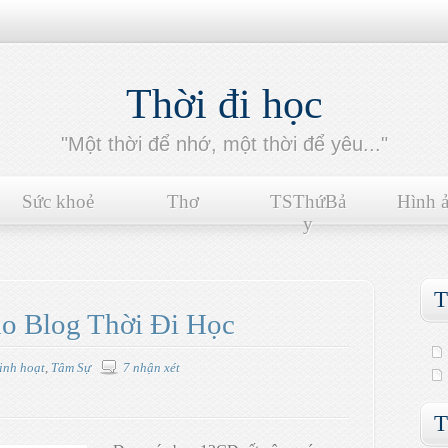
Thời đi học
"Một thời để nhớ, một thời để yêu..."
Sức khoẻ
Thơ
TSThứBả
Hình 
y
T
o Blog Thời Đi Học
inh hoạt
,
Tâm Sự
7 nhận xét
T