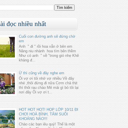
ài đọc nhiều nhất
Cuối con đường anh sẽ đứng chờ
em
Anh " đi " rồi hoa vẫn ở bên em
Nâng niu nhành hoa tím bên thềm
Như có anh " về "trong gió nhẹ Khẽ
khàng đ...
Ừ thì cũng về đây nghe em
Ôi vợ ơi tôi nhớ vợ nhiều Về đây
nhé ,thôi đừng đi nữa Cơm chả thịt
thì thôi rau cháo Mê mải gì bỏ tôi lại
nơi đây Ôi vợ ơi t...
HOT HOT HOT! HỌP LỚP 10/11 ĐI
CHƠI HOÀ BÌNH, TẮM SUỐI
KHOÁNG NÀO!!!
Chào các bạn iêu quý! Thế là một