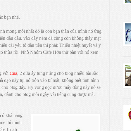
ác bạn nhé.
mình mong mỏi nhất đó là con bạn thân của mình nó ứng
iễn đâu đâu, vào đây ném đá cũng còn không thấy mặt
iếu cái yếu tố đầu tiên thì phải: Thiếu nhiệt huyết và ý
ì có thừa rồi. Nhờ Nhóm Càfe Hớn thử bàn với nó xem
ng với
Cua
, 2 đứa ấy tung hứng cho blog nhiều bài sắc
 dạo này tụi nó trốn vào bí mật, không biết tình hình
ốt cho blog đấy. Hy vọng đọc được mấy dòng này nó sẽ
an, dành cho blog mỗi ngày vài tiếng cũng được mà,
 có khả năng
ime thì mình
gày 1h-2h