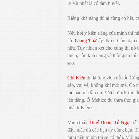
3/ Và nhất là có tâm huyết.
Riêng khả năng thì ai cũng có hết, c
Nếu hỏi ý kiến riêng của mình thì 
cử.
Giang 'Già'
ấy! Nó cứ làm đạo d
nữa. Tuy nhiên xét cho cùng thì nó th
thích, còn khả năng và thời gian th
sao.
Chí Kiên
thì là ứng viên rất tốt. Cù
sảo, vui vẻ, không khí mới mẻ. Cơ mà
thế nào mà lần nữa! Nếu được thì t
lên tiếng. Ở Mehico dư thừa thời gi
phải k Kiên?
Mình thấy
Thuý Doãn, Tú Ngọc
rất
đấy, mặc dù các bạn ấy cũng bận. T
nghĩ nếu muốn thì sẽ có thôi. Mỗi n