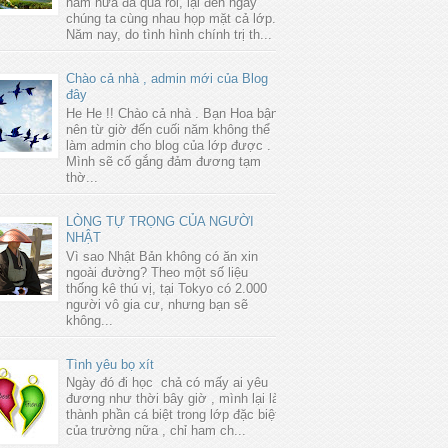
năm nữa đã qua rồi, lại đến ngày
chúng ta cùng nhau họp mặt cả lớp.
Năm nay, do tình hình chính trị th...
Chào cả nhà , admin mới của Blog
đây
He He !! Chào cả nhà . Bạn Hoa bận
nên từ giờ đến cuối năm không thể
làm admin cho blog của lớp được .
Mình sẽ cố gắng đảm đương tạm
thờ...
LÒNG TỰ TRỌNG CỦA NGƯỜI
NHẬT
Vì sao Nhật Bản không có ăn xin
ngoài đường? Theo một số liệu
thống kê thú vị, tại Tokyo có 2.000
người vô gia cư, nhưng bạn sẽ
không...
Tình yêu bọ xít
Ngày đó đi học chả có mấy ai yêu
đương như thời bây giờ , mình lại là
thành phần cá biệt trong lớp đặc biệt
của trường nữa , chỉ ham ch...