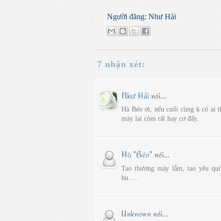
Người đăng:
Như Hải
7 nhận xét:
Như Hải
nói...
Hà Béo ơi, nếu cuối cùng k có ai 
mày lại còm rất hay cơ đấy.
Hà "Béo"
nói...
Tao thương mày lắm, tao yêu quí
hu.....
Unknown
nói...