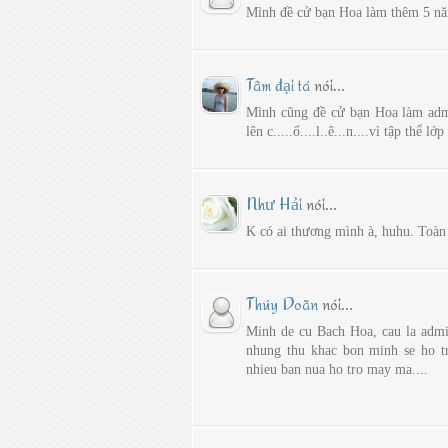
Mình đề cử bạn Hoa làm thêm 5 nă
Tâm đại tá
nói...
Mình cũng đề cử bạn Hoa làm admin
lên c.....ố....l..ê...n....vì tập thể 
Như Hải
nói...
K có ai thương mình à, huhu. Toàn
Thúy Doãn
nói...
Minh de cu Bach Hoa, cau la admin
nhung thu khac bon minh se ho t
nhieu ban nua ho tro may ma....