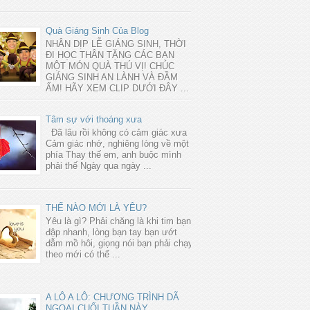
Quà Giáng Sinh Của Blog
NHÂN DỊP LỄ GIÁNG SINH, THỜI
ĐI HỌC THÂN TẶNG CÁC BẠN
MỘT MÓN QUÀ THÚ VỊ! CHÚC
GIÁNG SINH AN LÀNH VÀ ĐẦM
ẤM! HÃY XEM CLIP DƯỚI ĐÂY ...
Tâm sự với thoáng xưa
Đã lâu rồi không có cảm giác xưa
Cảm giác nhớ, nghiêng lòng về một
phía Thay thế em, anh buộc mình
phải thế Ngày qua ngày ...
THẾ NÀO MỚI LÀ YÊU?
Yêu là gì? Phải chăng là khi tim bạn
đập nhanh, lòng bạn tay bạn ướt
đẫm mồ hôi, giọng nói bạn phải chạy
theo mới có thể ...
A LÔ A LÔ: CHƯƠNG TRÌNH DÃ
NGOẠI CUỐI TUẦN NÀY