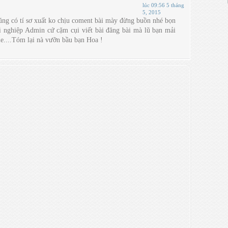
lúc 09:56 5 tháng
5, 2015
cũng có tí sơ xuất ko chịu coment bài mày đừng buồn nhé bọn
ội nghiệp Admin cứ cặm cụi viết bài đăng bài mà lũ bạn mải
e....Tóm lại nà vưỡn bầu bạn Hoa !