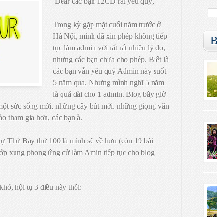
Dear các bạn 12CD rất yêu quý,
Trong kỳ gặp mặt cuối năm trước ở
Hà Nội, mình đã xin phép không tiếp
B
tục làm admin với rất rất nhiều lý do,
nhưng các bạn chưa cho phép. Biết là
các bạn vẫn yêu quý Admin này suốt
5 năm qua. Nhưng mình nghĩ 5 năm
là quá dài cho 1 admin. Blog bây giờ
 một sức sống mới, những cây bút mới, những giọng văn
ào tham gia hơn, các bạn à.
ự Thứ Bảy thứ 100 là mình sẽ về hưu (còn 19 bài
lớp xung phong ứng cử làm Amin tiếp tục cho blog
ó, hội tụ 3 điều này thôi: