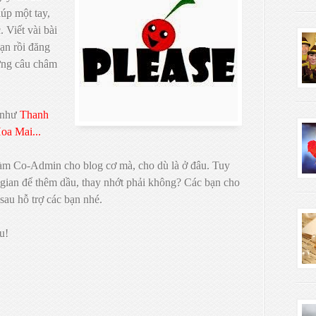
úp một tay,
. Viết vài bài
bạn rồi đăng
hững câu châm
a như
Thanh
oa Mai...
làm Co-Admin cho blog cơ mà, cho dù là ở đâu. Tuy
 gian để thêm dầu, thay nhớt phải không? Các bạn cho
sau hỗ trợ các bạn nhé.
u!