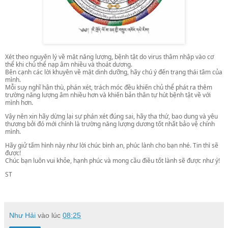
Xét theo nguyên lý về mặt năng lượng, bệnh tật do virus thâm nhập vào cơ
thể khi chủ thể nạp âm nhiều và thoát dương.
Bên cạnh các lời khu
yên về mặt dinh dưỡng, hãy chú ý đến trạng thái tâm của
mình.
Mỗi suy nghĩ hận thù, phán xét, trách móc đều khiến chủ thể phát ra thêm
trường năng lượng âm nhiều hơn và khiến bản thân tự hút bệnh tật về với
mình hơn.
Vậy nên xin hãy dừng lại sự phán xét đúng sai, hãy tha thứ, bao dung và yêu
thương bởi đó mới chính là trường năng lượng dương tốt nhất bảo vệ chính
mình.
Hãy giử tấm hình này như lời chúc bình an, phúc lành cho bạn nhé. Tin thì sẽ
được!
Chúc bạn luôn vui khỏe, hạnh phúc và mong cầu điều tốt lành sẽ được như ý!
ST
Như Hải
vào lúc
08:25