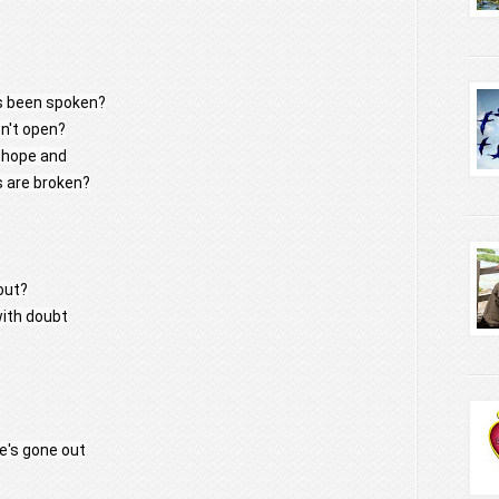
's been spoken?
n't open?
l hope and
s are broken?
out?
with doubt
re's gone out