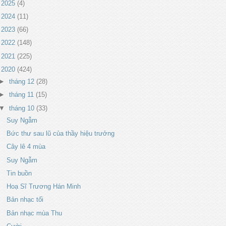
►
2025
(4)
►
2024
(11)
►
2023
(66)
►
2022
(148)
►
2021
(225)
▼
2020
(424)
►
tháng 12
(28)
►
tháng 11
(15)
▼
tháng 10
(33)
Suy Ngẫm
Bức thư sau lũ của thầy hiệu trưởng
Cây lê 4 mùa
Suy Ngẫm
Tin buồn
Hoạ Sĩ Trương Hán Minh
Bản nhạc tối
Bản nhạc mùa Thu