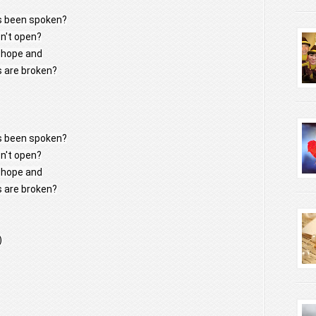
's been spoken?
n't open?
l hope and
s are broken?
's been spoken?
n't open?
l hope and
s are broken?
)