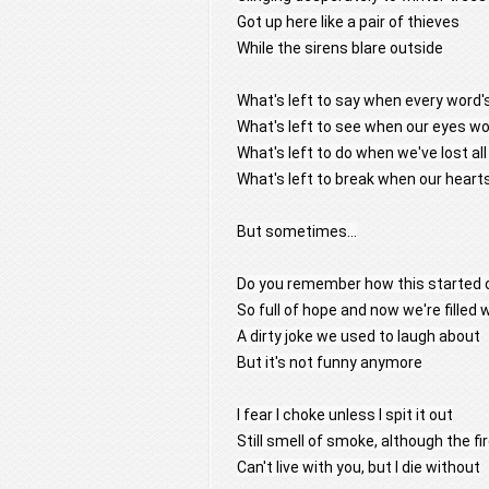
Got up here like a pair of thieves
While the sirens blare outside
What's left to say when every word
What's left to see when our eyes wo
What's left to do when we've lost al
What's left to break when our heart
But sometimes...
Do you remember how this started 
So full of hope and now we're filled 
A dirty joke we used to laugh about
But it's not funny anymore
I fear I choke unless I spit it out
Still smell of smoke, although the fi
Can't live with you, but I die without