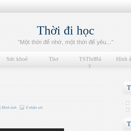
Thời đi học
"Một thời để nhớ, một thời để yêu..."
Sức khoẻ
Thơ
TSThứBả
Hình 
y
T
Hình ảnh
0 nhận xét
T