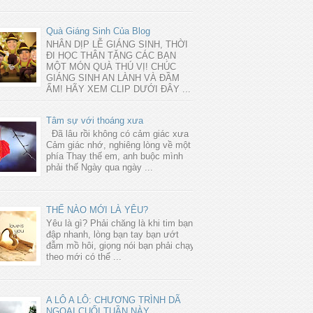
Quà Giáng Sinh Của Blog
NHÂN DỊP LỄ GIÁNG SINH, THỜI
ĐI HỌC THÂN TẶNG CÁC BẠN
MỘT MÓN QUÀ THÚ VỊ! CHÚC
GIÁNG SINH AN LÀNH VÀ ĐẦM
ẤM! HÃY XEM CLIP DƯỚI ĐÂY ...
Tâm sự với thoáng xưa
Đã lâu rồi không có cảm giác xưa
Cảm giác nhớ, nghiêng lòng về một
phía Thay thế em, anh buộc mình
phải thế Ngày qua ngày ...
THẾ NÀO MỚI LÀ YÊU?
Yêu là gì? Phải chăng là khi tim bạn
đập nhanh, lòng bạn tay bạn ướt
đẫm mồ hôi, giọng nói bạn phải chạy
theo mới có thể ...
A LÔ A LÔ: CHƯƠNG TRÌNH DÃ
NGOẠI CUỐI TUẦN NÀY