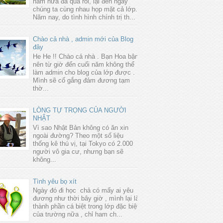
năm nữa đã qua rồi, lại đến ngày
chúng ta cùng nhau họp mặt cả lớp.
Năm nay, do tình hình chính trị th...
Chào cả nhà , admin mới của Blog
đây
He He !! Chào cả nhà . Bạn Hoa bận
nên từ giờ đến cuối năm không thể
làm admin cho blog của lớp được .
Mình sẽ cố gắng đảm đương tạm
thờ...
LÒNG TỰ TRỌNG CỦA NGƯỜI
NHẬT
Vì sao Nhật Bản không có ăn xin
ngoài đường? Theo một số liệu
thống kê thú vị, tại Tokyo có 2.000
người vô gia cư, nhưng bạn sẽ
không...
Tình yêu bọ xít
Ngày đó đi học chả có mấy ai yêu
đương như thời bây giờ , mình lại là
thành phần cá biệt trong lớp đặc biệt
của trường nữa , chỉ ham ch...