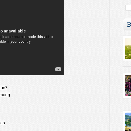
B
gun?
 young
ves