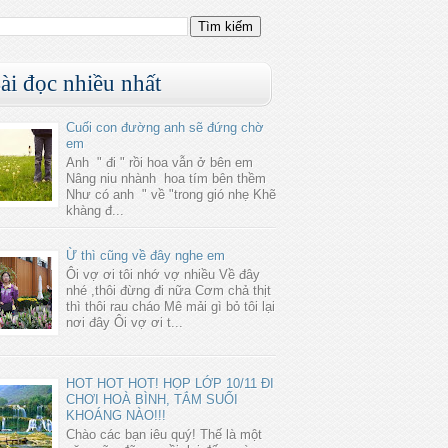
ài đọc nhiều nhất
Cuối con đường anh sẽ đứng chờ
em
Anh " đi " rồi hoa vẫn ở bên em
Nâng niu nhành hoa tím bên thềm
Như có anh " về "trong gió nhẹ Khẽ
khàng đ...
Ừ thì cũng về đây nghe em
Ôi vợ ơi tôi nhớ vợ nhiều Về đây
nhé ,thôi đừng đi nữa Cơm chả thịt
thì thôi rau cháo Mê mải gì bỏ tôi lại
nơi đây Ôi vợ ơi t...
HOT HOT HOT! HỌP LỚP 10/11 ĐI
CHƠI HOÀ BÌNH, TẮM SUỐI
KHOÁNG NÀO!!!
Chào các bạn iêu quý! Thế là một