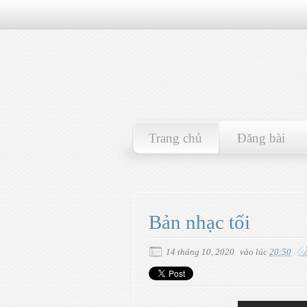
Trang chủ
Đăng bài
Bản nhạc tối
14 tháng 10, 2020
vào lúc
20:50