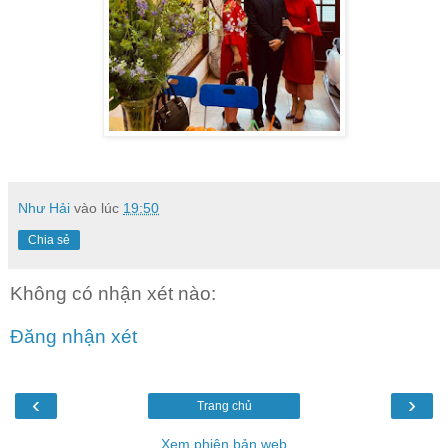
Như Hải
vào lúc
19:50
Chia sẻ
Không có nhận xét nào:
Đăng nhận xét
‹
›
Trang chủ
Xem phiên bản web