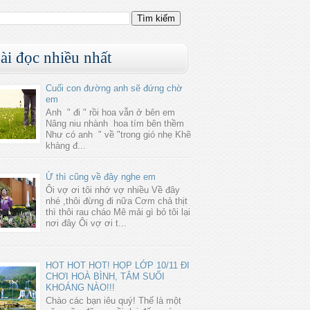
ài đọc nhiều nhất
Cuối con đường anh sẽ đứng chờ
em
Anh " đi " rồi hoa vẫn ở bên em
Nâng niu nhành hoa tím bên thềm
Như có anh " về "trong gió nhẹ Khẽ
khàng đ...
Ừ thì cũng về đây nghe em
Ôi vợ ơi tôi nhớ vợ nhiều Về đây
nhé ,thôi đừng đi nữa Cơm chả thịt
thì thôi rau cháo Mê mải gì bỏ tôi lại
nơi đây Ôi vợ ơi t...
HOT HOT HOT! HỌP LỚP 10/11 ĐI
CHƠI HOÀ BÌNH, TẮM SUỐI
KHOÁNG NÀO!!!
Chào các bạn iêu quý! Thế là một