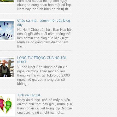
năm nữa đã qua rồi, lại đến ngày
chúng ta cùng nhau họp mặt cả lớp.
Năm nay, do tình hình chính trị th...
Chào cả nhà , admin mới của Blog
đây
He He !! Chào cả nhà . Bạn Hoa bận
nên từ giờ đến cuối năm không thể
làm admin cho blog của lớp được .
Mình sẽ cố gắng đảm đương tạm
thờ...
LÒNG TỰ TRỌNG CỦA NGƯỜI
NHẬT
Vì sao Nhật Bản không có ăn xin
ngoài đường? Theo một số liệu
thống kê thú vị, tại Tokyo có 2.000
người vô gia cư, nhưng bạn sẽ
không...
Tình yêu bọ xít
Ngày đó đi học chả có mấy ai yêu
đương như thời bây giờ , mình lại là
thành phần cá biệt trong lớp đặc biệt
của trường nữa , chỉ ham ch...