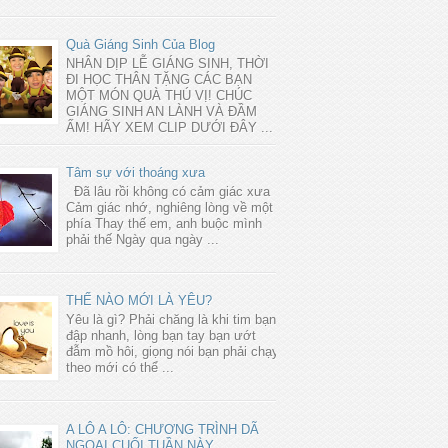
Quà Giáng Sinh Của Blog
NHÂN DỊP LỄ GIÁNG SINH, THỜI
ĐI HỌC THÂN TẶNG CÁC BẠN
MỘT MÓN QUÀ THÚ VỊ! CHÚC
GIÁNG SINH AN LÀNH VÀ ĐẦM
ẤM! HÃY XEM CLIP DƯỚI ĐÂY ...
Tâm sự với thoáng xưa
Đã lâu rồi không có cảm giác xưa
Cảm giác nhớ, nghiêng lòng về một
phía Thay thế em, anh buộc mình
phải thế Ngày qua ngày ...
THẾ NÀO MỚI LÀ YÊU?
Yêu là gì? Phải chăng là khi tim bạn
đập nhanh, lòng bạn tay bạn ướt
đẫm mồ hôi, giọng nói bạn phải chạy
theo mới có thể ...
A LÔ A LÔ: CHƯƠNG TRÌNH DÃ
NGOẠI CUỐI TUẦN NÀY