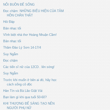
NỖI BUỒN ĐỂ SỐNG
Đọc chậm: NHỮNG BIỂU HIỆN CỦA TÂM
HỒN CHÂN THẬT
Hỏi Đáp
Bản nhạc tối
Vĩnh biệt nhà thơ Hoàng Nhuận Cầm!
Bản nhạc tối
Thăm Đảo Lý Sơn 14-17/4
Suy Ngẫm
Đọc chậm
Các tiến sĩ nữ của 12CD.. lên sóng!
Suy Ngẫm
Trước khi muốn ở bên ai đó, hãy học
cách sống cô độc
Hàn Tín và Bà Lão Giặt Vải
Bạn làm gì khi qua tuổi 50-60?
KHI THƯỢNG ĐẾ SÁNG TẠO NÊN
NGƯỜI PHỤ NỮ