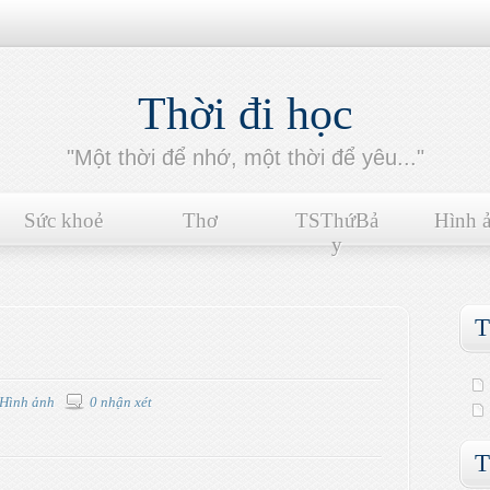
Thời đi học
"Một thời để nhớ, một thời để yêu..."
Sức khoẻ
Thơ
TSThứBả
Hình 
y
T
Hình ảnh
0 nhận xét
T