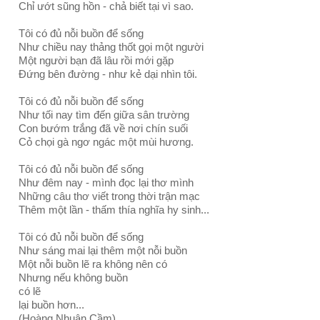
Chỉ ướt sũng hồn - chả biết tại vì sao.
Tôi có đủ nỗi buồn để sống
Như chiều nay thảng thốt gọi một người
Một người bạn đã lâu rồi mới gặp
Đứng bên đường - như kẻ dại nhìn tôi.
Tôi có đủ nỗi buồn để sống
Như tối nay tìm đến giữa sân trường
Con bướm trắng đã về nơi chín suối
Cỏ chọi gà ngơ ngác một mùi hương.
Tôi có đủ nỗi buồn để sống
Như đêm nay - mình đọc lại thơ mình
Những câu thơ viết trong thời trận mạc
Thêm một lần - thấm thía nghĩa hy sinh...
Tôi có đủ nỗi buồn để sống
Như sáng mai lại thêm một nỗi buồn
Một nỗi buồn lẽ ra không nên có
Nhưng nếu không buồn
có lẽ
lại buồn hơn...
(Hoàng Nhuận Cầm)