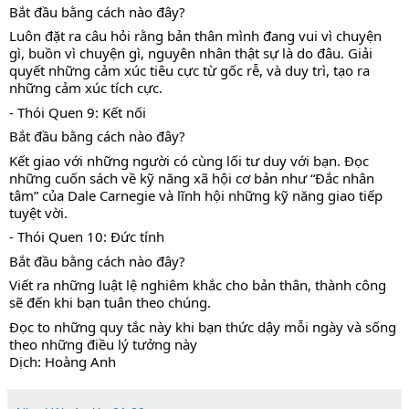
Bắt đầu bằng cách nào đây?
Luôn đặt ra câu hỏi rằng bản thân mình đang vui vì chuyện 
gì, buồn vì chuyện gì, nguyên nhân thật sự là do đâu. Giải 
quyết những cảm xúc tiêu cực từ gốc rễ, và duy trì, tạo ra 
những cảm xúc tích cực.
- Thói Quen 9: Kết nối
Bắt đầu bằng cách nào đây?
Kết giao với những người có cùng lối tư duy với bạn. Đọc 
những cuốn sách về kỹ năng xã hội cơ bản như “Đắc nhân 
tâm” của Dale Carnegie và lĩnh hội những kỹ năng giao tiếp 
tuyệt vời.
- Thói Quen 10: Đức tính
Bắt đầu bằng cách nào đây?
Viết ra những luật lệ nghiêm khắc cho bản thân, thành công 
sẽ đến khi bạn tuân theo chúng.
Đọc to những quy tắc này khi bạn thức dậy mỗi ngày và sống 
theo những điều lý tưởng này
Dịch: Hoàng Anh