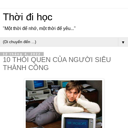
Thời đi học
"Một thời để nhớ, một thời để yêu..."
▼
12 tháng 4, 2022
10 THÓI QUEN CỦA NGƯỜI SIÊU
THÀNH CÔNG