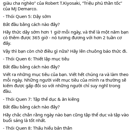
giàu cha nghèo” của Robert T.Kiyosaki, “Triệu phú thần tốc” 
của MJ Demarco.
- Thói Quen 5: Dậy sớm
Bắt đầu bằng cách nào đây?
Hãy thức dậy sớm hơn 1 giờ mỗi ngày, và thế là một năm bạn 
có thêm được 365 giờ - nó tương đương với hơn 2 tuần cơ 
đấy.
Vậy thì bạn còn chờ điều gì nữa? Hãy lên chuông báo thức đi.
- Thói Quen 6: Thiết lập mục tiêu
Bắt đầu bằng cách nào đây?
Viết ra những mục tiêu của bạn. Viết hết chúng ra và làm theo 
mỗi ngày. Những người viết mục tiêu của mình ra thường sẽ 
kiếm được gấp đôi so với những người chỉ suy nghĩ trong 
đầu.
- Thói Quen 7: Tập thể dục & ăn kiêng
Bắt đầu bằng cách nào đây?
Hãy chắc chắn rằng ngày nào bạn cũng tập thể dục và tập vào 
buổi sáng là tốt nhất.
- Thói Quen 8: Thấu hiểu bản thân