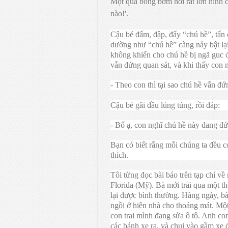
Một quả bóng bơm hơi rất lớn hình 
nào!'.
Cậu bé đấm, đập, đẩy “chú hề”, tấn 
dường như “chú hề” càng nảy bật lại
không khiến cho chú hề bị ngã guc 
vẫn đứng quan sát, và khi thấy con 
- Theo con thì tại sao chú hề vẫn đ
Cậu bé gãi đầu lúng túng, rồi đáp:
- Bố ạ, con nghĩ chú hề này đang đ
Bạn có biết rằng mỗi chúng ta đều c
thích.
Tôi từng đọc bài báo trên tạp chí v
Florida (Mỹ). Bà mới trải qua một th
lại được bình thường. Hàng ngày, bà 
ngồi ở hiên nhà cho thoáng mát. Một 
con trai mình đang sửa ô tô. Anh con
các bánh xe ra, và chui vào gầm xe 