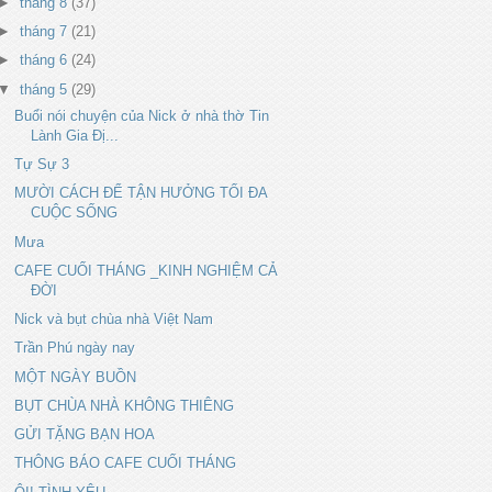
►
tháng 8
(37)
►
tháng 7
(21)
►
tháng 6
(24)
▼
tháng 5
(29)
Buổi nói chuyện của Nick ở nhà thờ Tin
Lành Gia Đị...
Tự Sự 3
MƯỜI CÁCH ĐỂ TẬN HƯỞNG TỐI ĐA
CUỘC SỐNG
Mưa
CAFE CUỐI THÁNG _KINH NGHIỆM CẢ
ĐỜI
Nick và bụt chùa nhà Việt Nam
Trần Phú ngày nay
MỘT NGÀY BUỒN
BỤT CHÙA NHÀ KHÔNG THIÊNG
GỬI TẶNG BẠN HOA
THÔNG BÁO CAFE CUỐI THÁNG