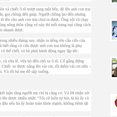
ên và chiếc ô tô trượt sang một bên, đè lên anh con trai
hãi, gọi chồng đến giúp. Người chồng lao đến nhưng
tô lên cho anh con trai chui ra được. Ông vội vã chạy
ùng nông thôn vắng vẻ này thì mỗi trang trại cũng cách
ến nhanh được.
rong nhiều tháng nay, nhận ra tiếng rên cầu cứu của
à biết rằng có cứu được anh con trai không là phụ
có thể chết, và bà phải hành động ngay lập tức.
y, và vừa lê, vừa bò đến chỗ xe ô tô. Cố gắng đứng
. Chiếc xe được nâng lên vài cm, rồi thêm vài cm nữa –
ài. Và rồi bà mẹ đổ sập xuống.
 kết luận rằng người mẹ chỉ bị căng cơ. Và lời nhận xét
i lên được nhiều nhất: “Tôi cứ luôn tự hỏi, là bà ấy có
ến đâu nếu bà ấy hoàn toàn khỏe mạnh, không bệnh tật