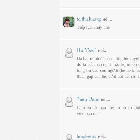
ta thu huong
nói...
Tiếp tục Thúy nhé
Hà "Béo"
nói...
Ha ha, mình đã có những lúc tuyệt
đó là bất mãn nghĩ mặc kệ muốn đế
lòng tin vào con người (he he khô
thích gặp bạn bè, cười nói hết cỡ. 
Thúy Doãn
nói...
Cám ơn các bạn nhé, mình ko giỏi
viên bạn mà!
lungbotay
nói...