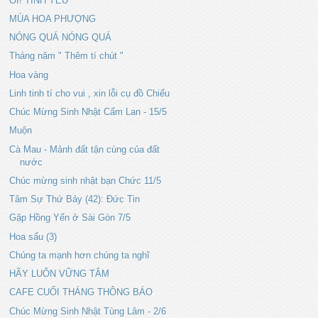
ÔI! TÌNH YÊU
MÙA HOA PHƯỢNG
NÓNG QUÁ NÓNG QUÁ
Tháng năm " Thêm tí chút "
Hoa vàng
Linh tinh tí cho vui , xin lỗi cụ đồ Chiểu
Chúc Mừng Sinh Nhật Cẩm Lan - 15/5
Muộn
Cà Mau - Mảnh đất tận cùng của đất
nước
Chúc mừng sinh nhật bạn Chức 11/5
Tâm Sự Thứ Bảy (42): Đức Tin
Gặp Hồng Yến ở Sài Gòn 7/5
Hoa sấu (3)
Chúng ta mạnh hơn chúng ta nghĩ
HÃY LUÔN VỮNG TÂM
CAFE CUỐI THÁNG THÔNG BÁO
Chúc Mừng Sinh Nhật Tùng Lâm - 2/6