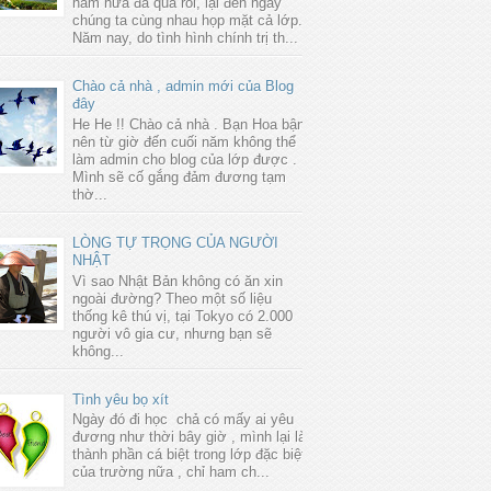
năm nữa đã qua rồi, lại đến ngày
chúng ta cùng nhau họp mặt cả lớp.
Năm nay, do tình hình chính trị th...
Chào cả nhà , admin mới của Blog
đây
He He !! Chào cả nhà . Bạn Hoa bận
nên từ giờ đến cuối năm không thể
làm admin cho blog của lớp được .
Mình sẽ cố gắng đảm đương tạm
thờ...
LÒNG TỰ TRỌNG CỦA NGƯỜI
NHẬT
Vì sao Nhật Bản không có ăn xin
ngoài đường? Theo một số liệu
thống kê thú vị, tại Tokyo có 2.000
người vô gia cư, nhưng bạn sẽ
không...
Tình yêu bọ xít
Ngày đó đi học chả có mấy ai yêu
đương như thời bây giờ , mình lại là
thành phần cá biệt trong lớp đặc biệt
của trường nữa , chỉ ham ch...