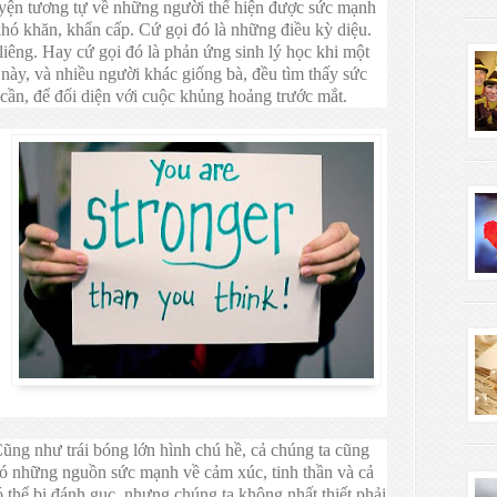
yện tương tự về những người thể hiện được sức mạnh
hó khăn, khẩn cấp. Cứ gọi đó là những điều kỳ diệu.
iêng. Hay cứ gọi đó là phản ứng sinh lý học khi một
này, và nhiều người khác giống bà, đều tìm thấy sức
cần, để đối diện với cuộc khủng hoảng trước mắt.
ũng như trái bóng lớn hình chú hề, cả chúng ta cũng
có những nguồn sức mạnh về cảm xúc, tinh thần và cả
ó thể bị đánh gục, nhưng chúng ta không nhất thiết phải