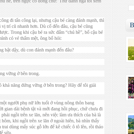
chú hề, trên ngực có dòng chữ: 'Thử đánh ngã tôi xem
công đi tấn công lại, nhưng cậu bé càng đánh mạnh, thì
B
 vị trí cũ nhanh hơn. Dù cố đến đâu, cậu bé cũng
được. Trong khi cậu bé ra sức đấm “chú hề”, bố cậu bé
mình có vẻ thấm mệt, ông bố hỏi:
ứng bật dậy, dù con đánh mạnh đến đâu?
ứng vững ở bên trong.
ó khả năng đứng vững ở bên trong? Hãy để tôi giải
ề một người phụ nữ lớn tuổi ở vùng nông thôn bang
ời gian dài bệnh tật và mới đang hồi phục, chứ chưa đi
phải ngồi trên xe lăn, nên việc làm ưa thích của bà là
hôm, khi ngồi trên xe lăn ở ngoài hiên, bà nhìn thấy
 trai dùng mấy súc gỗ lớn để kê chiếc ô tô lên, rồi tháo
để sửa.