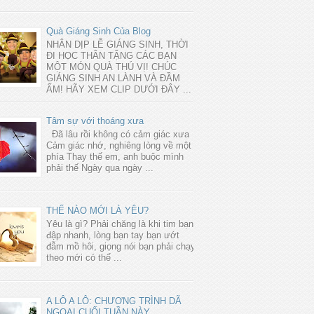
Quà Giáng Sinh Của Blog
NHÂN DỊP LỄ GIÁNG SINH, THỜI
ĐI HỌC THÂN TẶNG CÁC BẠN
MỘT MÓN QUÀ THÚ VỊ! CHÚC
GIÁNG SINH AN LÀNH VÀ ĐẦM
ẤM! HÃY XEM CLIP DƯỚI ĐÂY ...
Tâm sự với thoáng xưa
Đã lâu rồi không có cảm giác xưa
Cảm giác nhớ, nghiêng lòng về một
phía Thay thế em, anh buộc mình
phải thế Ngày qua ngày ...
THẾ NÀO MỚI LÀ YÊU?
Yêu là gì? Phải chăng là khi tim bạn
đập nhanh, lòng bạn tay bạn ướt
đẫm mồ hôi, giọng nói bạn phải chạy
theo mới có thể ...
A LÔ A LÔ: CHƯƠNG TRÌNH DÃ
NGOẠI CUỐI TUẦN NÀY