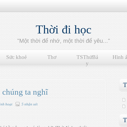
Thời đi học
"Một thời để nhớ, một thời để yêu..."
Sức khoẻ
Thơ
TSThứBả
Hình 
y
T
 chúng ta nghĩ
inh hoạt
5 nhận xét
T