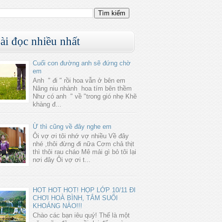
ài đọc nhiều nhất
Cuối con đường anh sẽ đứng chờ
em
Anh " đi " rồi hoa vẫn ở bên em
Nâng niu nhành hoa tím bên thềm
Như có anh " về "trong gió nhẹ Khẽ
khàng đ...
Ừ thì cũng về đây nghe em
Ôi vợ ơi tôi nhớ vợ nhiều Về đây
nhé ,thôi đừng đi nữa Cơm chả thịt
thì thôi rau cháo Mê mải gì bỏ tôi lại
nơi đây Ôi vợ ơi t...
HOT HOT HOT! HỌP LỚP 10/11 ĐI
CHƠI HOÀ BÌNH, TẮM SUỐI
KHOÁNG NÀO!!!
Chào các bạn iêu quý! Thế là một