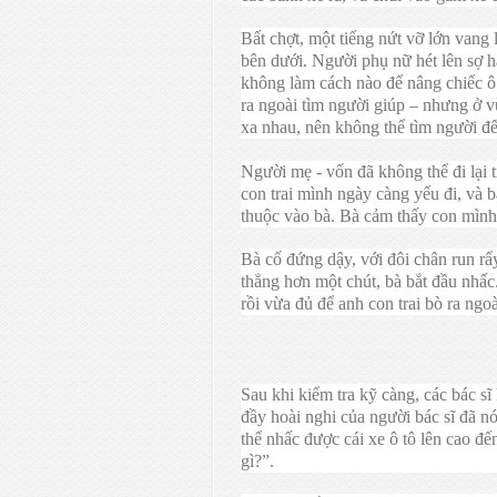
Bất chợt, một tiếng nứt vỡ lớn vang l
bên dưới. Người phụ nữ hét lên sợ 
không làm cách nào để nâng chiếc ô 
ra ngoài tìm người giúp – nhưng ở v
xa nhau, nên không thể tìm người đ
Người mẹ - vốn đã không thể đi lại t
con trai mình ngày càng yếu đi, và b
thuộc vào bà. Bà cảm thấy con mình 
Bà cố đứng dậy, với đôi chân run rẩ
thẳng hơn một chút, bà bắt đầu nhấc
rồi vừa đủ để anh con trai bò ra ngo
Sau khi kiểm tra kỹ càng, các bác sĩ
đầy hoài nghi của người bác sĩ đã nó
thể nhấc được cái xe ô tô lên cao đ
gì?”.