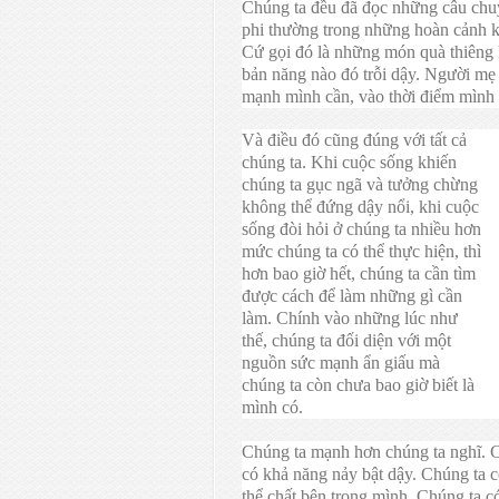
Chúng ta đều đã đọc những câu chu
phi thường trong những hoàn cảnh k
Cứ gọi đó là những món quà thiêng l
bản năng nào đó trỗi dậy. Người mẹ 
mạnh mình cần, vào thời điểm mình 
Và điều đó cũng đúng với tất cả
chúng ta. Khi cuộc sống khiến
chúng ta gục ngã và tưởng chừng
không thể đứng dậy nổi, khi cuộc
sống đòi hỏi ở chúng ta nhiều hơn
mức chúng ta có thể thực hiện, thì
hơn bao giờ hết, chúng ta cần tìm
được cách để làm những gì cần
làm. Chính vào những lúc như
thế, chúng ta đối diện với một
nguồn sức mạnh ẩn giấu mà
chúng ta còn chưa bao giờ biết là
mình có.
Chúng ta mạnh hơn chúng ta nghĩ. C
có khả năng nảy bật dậy. Chúng ta 
thể chất bên trong mình. Chúng ta c