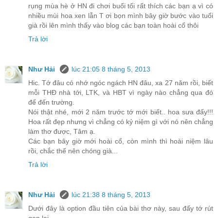
rụng mùa hè ở HN đi chơi buổi tối rất thích các bạn ạ vì có
nhiều mùi hoa xen lẫn T ơi bọn mình bây giờ bước vào tuổi
già rồi lên mình thấy vào blog các bạn toàn hoài cổ thôi
Trả lời
Như Hải
lúc 21:05 8 tháng 5, 2013
Hic. Tớ đâu có nhớ ngóc ngách HN đâu, xa 27 năm rồi, biết
mỗi THĐ nhà tới, LTK, và HBT vì ngày nào chẳng qua đó
để đến trường.
Nói thật nhé, mới 2 năm trước tớ mới biết.. hoa sưa đấy!!!
Hoa rất đẹp nhưng vì chẳng có kỷ niệm gì với nó nên chẳng
làm thơ được, Tâm ạ.
Các bạn bây giờ mới hoài cổ, còn mình thì hoài niệm lâu
rồi, chắc thế nên chóng già...
Trả lời
Như Hải
lúc 21:38 8 tháng 5, 2013
Dưới đây là option đầu tiên của bài thơ này, sau đấy tớ rút