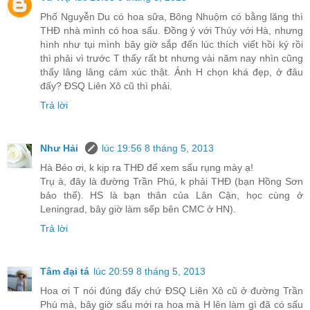
Phố Nguyễn Du có hoa sữa, Bông Nhuộm có bằng lăng thì
THĐ nhà mình có hoa sấu. Đồng ý với Thúy với Hà, nhưng
hình như tụi mình bây giờ sắp đến lúc thích viết hồi ký rồi
thì phải vì trước T thấy rất bt nhưng vài năm nay nhìn cũng
thấy lâng lâng cảm xúc thật. Ảnh H chọn khá đẹp, ở đâu
đấy? ĐSQ Liên Xô cũ thì phải.
Trả lời
Như Hải
lúc 19:56 8 tháng 5, 2013
Hà Béo ơi, k kịp ra THĐ để xem sấu rụng mày ạ!
Trụ à, đây là đường Trần Phú, k phải THĐ (bạn Hồng Sơn
bảo thế). HS là bạn thân của Lân Cận, học cùng ở
Leningrad, bây giờ làm sếp bên CMC ở HN).
Trả lời
Tâm đại tá
lúc 20:59 8 tháng 5, 2013
Hoa ơi T nói đúng đấy chứ ĐSQ Liên Xô cũ ở đường Trần
Phú mà, bây giờ sấu mới ra hoa mà H lên làm gì đã có sấu