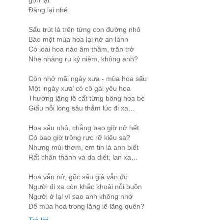
gọn lại.
Đăng lại nhé.
Sấu trút lá trên từng con đường nhỏ
Báo một mùa hoa lại nở an lành
Có loài hoa nào âm thầm, trăn trở
Nhẹ nhàng ru kỷ niệm, không anh?
Còn nhớ mãi ngày xưa - mùa hoa sấu
Một ‘ngày xưa’ có cô gái yêu hoa
Thường lặng lẽ cất từng bông hoa bé
Giấu nỗi lòng sâu thẳm lúc đi xa…
Hoa sấu nhỏ, chẳng bao giờ nở hết
Có bao giờ trông rực rỡ kiêu sa?
Nhưng mùi thơm, em tin là anh biết
Rất chân thành và da diết, lan xa…
Hoa vẫn nở, gốc sấu già vẫn đó
Người đi xa còn khắc khoải nỗi buồn
Người ở lại vì sao anh không nhớ
Để mùa hoa trong lặng lẽ lãng quên?