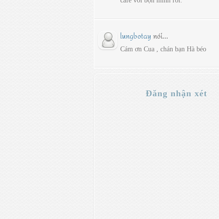
cafe với bọn mình rồi.
lungbotay
nói...
Cám ơn Cua , chán bạn Hà béo
Đăng nhận xét