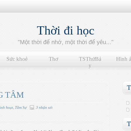
Thời đi học
"Một thời để nhớ, một thời để yêu..."
Sức khoẻ
Thơ
TSThứBả
Hình 
y
T
G TÂM
inh hoạt
,
Tâm Sự
3 nhận xét
T