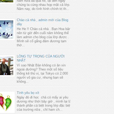
năm nữa đã qua rồi, lại đến ngày
chúng ta cùng nhau họp mặt cả lớp.
Năm nay, do tình hình chính trị th...
Chào cả nhà , admin mới của Blog
đây
He He !! Chào cả nhà . Bạn Hoa bận
nên từ giờ đến cuối năm không thể
làm admin cho blog của lớp được .
Mình sẽ cố gắng đảm đương tạm
thờ...
LÒNG TỰ TRỌNG CỦA NGƯỜI
NHẬT
Vì sao Nhật Bản không có ăn xin
ngoài đường? Theo một số liệu
thống kê thú vị, tại Tokyo có 2.000
người vô gia cư, nhưng bạn sẽ
không...
Tình yêu bọ xít
Ngày đó đi học chả có mấy ai yêu
đương như thời bây giờ , mình lại là
thành phần cá biệt trong lớp đặc biệt
của trường nữa , chỉ ham ch...