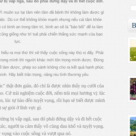
từ bị vấp ngã, sau đó phải đứng dậy và đi hết cuộc đời.
Vì muôn sự tại tâm nên tâm đã bệnh thì không làm được gì
iệc. Dù cơ thể không khỏe mạnh nhưng nếu cái tâm khỏe
B
có bình an trong tâm trí, bình an sẽ là "bảo bối" để ta làm
cũng giống như trí tuệ phải chiến thắng sức mạnh của bạo
lực.
 hiểu ra mọi thứ thì sẽ thấy cuộc sống này thú vị đấy. Phải
 trọng mình thì người khác mới tôn trọng mình được. Đừng
ể làm được, phép so sánh không cho ra kết quả hạnh phúc.
mình. Hãy biết trân trọng, nâng niu tình thương yêu.
c" thật đơn giản, đó chỉ là được nhìn thấy nụ cười của
ao. Cứ trải nghiệm cuộc đời, nếm trải mọi hương vị: lúc
n, lúc tự hào đến tuyệt vọng, rồi bạn sẽ biết được mình
t sự giỏi ở lĩnh vực gì.
 từng bị vấp ngã, sau đó phải đứng dậy và đi hết cuộc
xúc, người ta cảm thấy vô cùng đau khổ và tuyệt vọng.
 vọng vào cuộc sống và vượt qua nó.