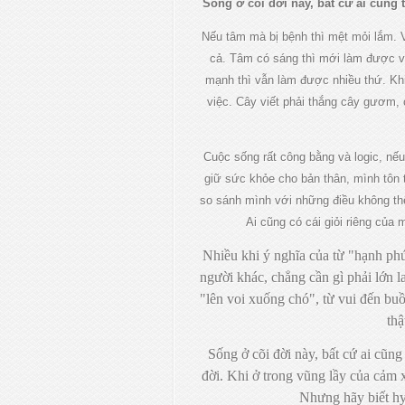
Sống ở cõi đời này, bất cứ ai cũng 
Nếu tâm mà bị bệnh thì mệt mỏi lắm. 
cả. Tâm có sáng thì mới làm được v
mạnh thì vẫn làm được nhiều thứ. Khi 
việc. Cây viết phải thắng cây gươm, 
Cuộc sống rất công bằng và logic, nếu
giữ sức khỏe cho bản thân, mình tôn
so sánh mình với những điều không th
Ai cũng có cái giỏi riêng của 
Nhiều khi ý nghĩa của từ "hạnh phú
người khác, chẳng cần gì phải lớn l
"lên voi xuống chó", từ vui đến buồ
thậ
Sống ở cõi đời này, bất cứ ai cũng
đời. Khi ở trong vũng lầy của cảm 
Nhưng hãy biết hy