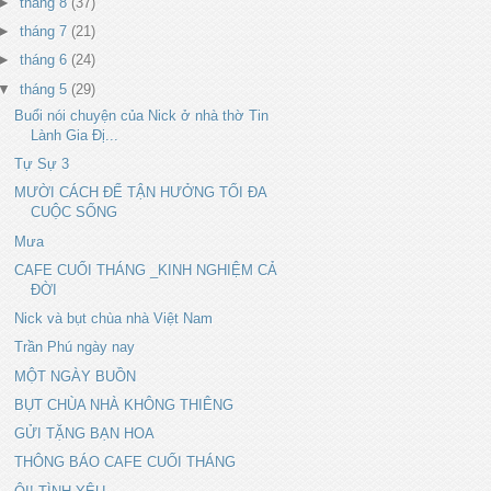
►
tháng 8
(37)
►
tháng 7
(21)
►
tháng 6
(24)
▼
tháng 5
(29)
Buổi nói chuyện của Nick ở nhà thờ Tin
Lành Gia Đị...
Tự Sự 3
MƯỜI CÁCH ĐỂ TẬN HƯỞNG TỐI ĐA
CUỘC SỐNG
Mưa
CAFE CUỐI THÁNG _KINH NGHIỆM CẢ
ĐỜI
Nick và bụt chùa nhà Việt Nam
Trần Phú ngày nay
MỘT NGÀY BUỒN
BỤT CHÙA NHÀ KHÔNG THIÊNG
GỬI TẶNG BẠN HOA
THÔNG BÁO CAFE CUỐI THÁNG