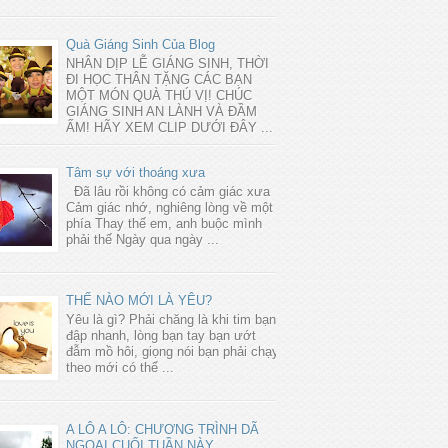
Quà Giáng Sinh Của Blog
NHÂN DỊP LỄ GIÁNG SINH, THỜI
ĐI HỌC THÂN TẶNG CÁC BẠN
MỘT MÓN QUÀ THÚ VỊ! CHÚC
GIÁNG SINH AN LÀNH VÀ ĐẦM
ẤM! HÃY XEM CLIP DƯỚI ĐÂY ...
Tâm sự với thoáng xưa
Đã lâu rồi không có cảm giác xưa
Cảm giác nhớ, nghiêng lòng về một
phía Thay thế em, anh buộc mình
phải thế Ngày qua ngày ...
THẾ NÀO MỚI LÀ YÊU?
Yêu là gì? Phải chăng là khi tim bạn
đập nhanh, lòng bạn tay bạn ướt
đẫm mồ hôi, giọng nói bạn phải chạy
theo mới có thể ...
A LÔ A LÔ: CHƯƠNG TRÌNH DÃ
NGOẠI CUỐI TUẦN NÀY