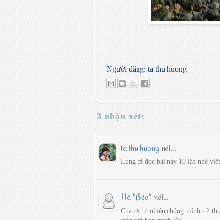
Người đăng:
ta thu huong
3 nhận xét:
ta thu huong
nói...
Lung ơi đọc bài này 10 lần nhé viế
Hà "Béo"
nói...
Cua ơi tự nhiên chúng mình cứ thư