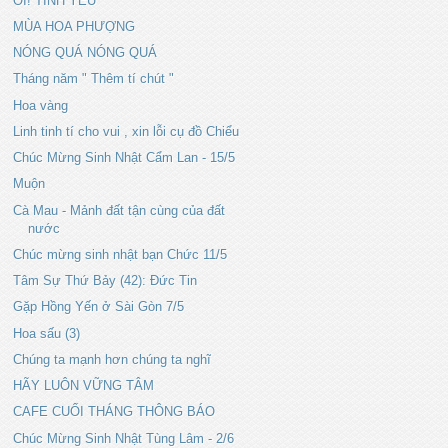
ÔI! TÌNH YÊU
MÙA HOA PHƯỢNG
NÓNG QUÁ NÓNG QUÁ
Tháng năm " Thêm tí chút "
Hoa vàng
Linh tinh tí cho vui , xin lỗi cụ đồ Chiểu
Chúc Mừng Sinh Nhật Cẩm Lan - 15/5
Muộn
Cà Mau - Mảnh đất tận cùng của đất
nước
Chúc mừng sinh nhật bạn Chức 11/5
Tâm Sự Thứ Bảy (42): Đức Tin
Gặp Hồng Yến ở Sài Gòn 7/5
Hoa sấu (3)
Chúng ta mạnh hơn chúng ta nghĩ
HÃY LUÔN VỮNG TÂM
CAFE CUỐI THÁNG THÔNG BÁO
Chúc Mừng Sinh Nhật Tùng Lâm - 2/6