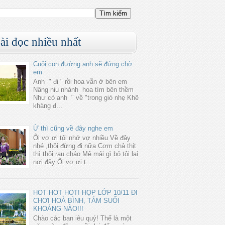
ài đọc nhiều nhất
Cuối con đường anh sẽ đứng chờ
em
Anh " đi " rồi hoa vẫn ở bên em
Nâng niu nhành hoa tím bên thềm
Như có anh " về "trong gió nhẹ Khẽ
khàng đ...
Ừ thì cũng về đây nghe em
Ôi vợ ơi tôi nhớ vợ nhiều Về đây
nhé ,thôi đừng đi nữa Cơm chả thịt
thì thôi rau cháo Mê mải gì bỏ tôi lại
nơi đây Ôi vợ ơi t...
HOT HOT HOT! HỌP LỚP 10/11 ĐI
CHƠI HOÀ BÌNH, TẮM SUỐI
KHOÁNG NÀO!!!
Chào các bạn iêu quý! Thế là một