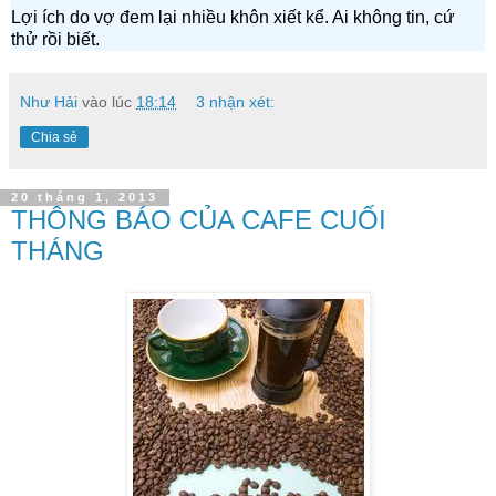
Lợi ích do vợ đem lại nhiều khôn xiết kể. Ai không tin, cứ
thử rồi biết.
Như Hải
vào lúc
18:14
3 nhận xét:
Chia sẻ
20 tháng 1, 2013
THÔNG BÁO CỦA CAFE CUỐI
THÁNG