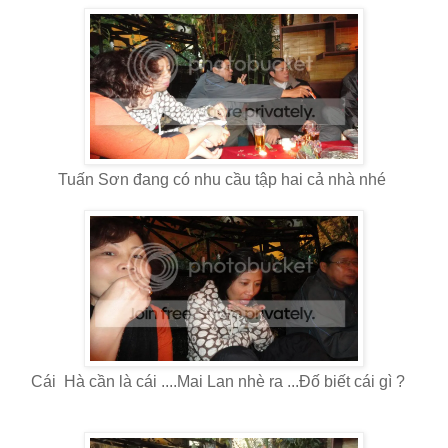
Tuấn Sơn đang có nhu cầu tập hai cả nhà nhé
Cái Hà cần là cái ....Mai Lan nhè ra ...Đố biết cái gì ?