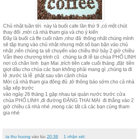
Chủ nhật tuần tới này là buổi cafe lần thứ 9 ,có một chút
thay đổi ,mời cả nhà tham gia và cho ý kiến
Đây là buổi cà ffe cuối năm ,như đã thống nhất chúng mình
sẽ tập trung vào chủ nhật nhưng một số bạn bận vào chủ
nhật ,nên chúng ta sẽ chuyển vào chiều thứ bảy 2 giờ chiều
Vẫn theo chương trình cũ chúng ta đi lễ tại chùa PHỔ LINH
nơi có chân linh bạn Mai ,trích tiền cafe cuối tháng ,đặt tiền
giọt dầu cho chùa các bạn không phải mang gì ,chúng ta đi
lễ ,trước là lễ phật sau vãn cảnh chùa
Mời cả nhà tham gia đông đủ ,tớ thông báo sớm cho cả nhà
sắp xếp trước
vào ngày 26 tháng 1 gặp nhau tại quán nước trước cửa
chùa PHỔ LINH ,đi đường ĐẶNG THAI MAI đi thẳng vào 2
giờ chiều cả nhà nhé ,mong các tất cả các bạn cùng tham
gia nhé
ta thu huong
vào lúc
20:38
1 nhận xét: