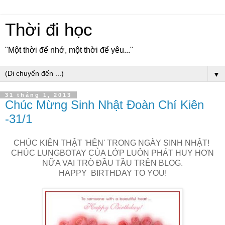
Thời đi học
"Một thời để nhớ, một thời để yêu..."
▼
31 tháng 1, 2013
Chúc Mừng Sinh Nhật Đoàn Chí Kiên
-31/1
CHÚC KIÊN THẬT 'HÊN' TRONG NGÀY SINH NHẬT!
CHÚC LUNGBOTAY CỦA LỚP LUÔN PHÁT HUY HƠN
NỮA VAI TRÒ ĐẦU TẦU TRÊN BLOG.
HAPPY BIRTHDAY TO YOU!