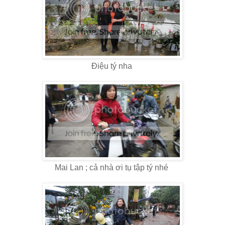
Điệu tý nha
Mai Lan ; cả nhà ơi tụ tập tý nhé