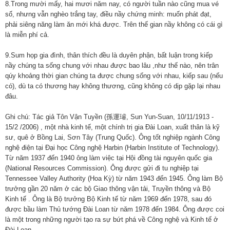
8.Trong mười mấy, hai mươi năm nay, có người tuần nào cũng mua vé
số, nhưng vẫn nghèo trắng tay, điều nầy chứng minh: muốn phát đạt,
phải siêng năng làm ăn mới khá được. Trên thế gian nầy không có cái gì
là miễn phí cả.
9.Sum họp gia đình, thân thích đều là duyên phận, bất luận trong kiếp
nầy chúng ta sống chung với nhau được bao lâu ,như thế nào, nên trân
qúy khoảng thời gian chúng ta được chung sống với nhau, kiếp sau (nếu
có), dù ta có thương hay không thương, cũng không có dịp gặp lại nhau
đâu.
Ghi chú: Tác giả Tôn Vận Tuyền (孫運璿, Sun Yun-Suan, 10/11/1913 -
15/2 /2006) , một nhà kinh tế, một chính trị gia Đài Loan, xuất thân là kỹ
sư, quê ở Bồng Lai, Sơn Tây (Trung Quốc). Ông tốt nghiệp ngành Công
nghệ điện tại Đại học Công nghệ Harbin (Harbin Institute of Technology).
Từ năm 1937 đến 1940 ông làm việc tại Hội đồng tài nguyên quốc gia
(National Resources Commission). Ông được gửi đi tu nghiệp tại
Tennessee Valley Authority (Hoa Kỳ) từ năm 1943 đến 1945. Ông làm Bộ
trưởng gần 20 năm ở các bộ Giao thông vận tải, Truyền thông và Bộ
Kinh tế . Ông là Bộ trưởng Bộ Kinh tế từ năm 1969 đến 1978, sau đó
được bầu làm Thủ tướng Đài Loan từ năm 1978 đến 1984. Ông được coi
là một trong những người tạo ra sự bứt phá về Công nghệ và Kinh tế ở
Đài Loan .