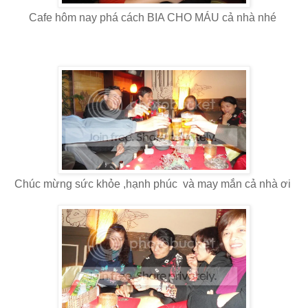
Cafe hôm nay phá cách BIA CHO MÁU cả nhà nhé
Chúc mừng sức khỏe ,hạnh phúc và may mắn cả nhà ơi