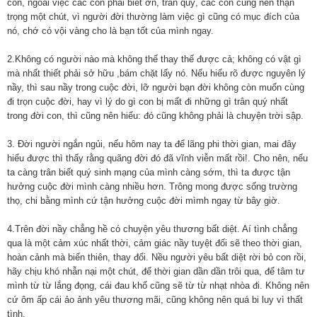
con, ngoài việc các con phải biết ơn, trân quý, các con cũng nên thận
trọng một chút, vì người đời thường làm việc gì cũng có mục đích của
nó, chớ có vội vàng cho là bạn tốt của mình ngay.
2.Không có người nào mà không thể thay thế được cả; không có vật gì
mà nhất thiết phải sở hữu ,bám chặt lấy nó. Nếu hiểu rõ được nguyên lý
nầy, thì sau nầy trong cuộc đời, lỡ người bạn đời không còn muốn cùng
đi trọn cuộc đời, hay vì lý do gì con bị mất đi những gì trân quý nhất
trong đời con, thì cũng nên hiểu: đó cũng không phải là chuyện trời sập.
3. Đời người ngắn ngủi, nếu hôm nay ta để lãng phi thời gian, mai đây
hiểu được thì thấy rằng quãng đời đó đã vĩnh viễn mất rồi!. Cho nên, nếu
ta càng trân biết quý sinh mạng của mình càng sớm, thì ta được tận
hưởng cuộc đời mình càng nhiều hơn. Trông mong được sống trường
thọ, chi bằng mình cứ tận hưởng cuộc đời mìmh ngay từ bây giờ.
4.Trên đời nầy chẳng hề có chuyện yêu thương bất diệt. Aí tình chẳng
qua là một cảm xúc nhất thời, cảm giác nầy tuyệt đối sẽ theo thời gian,
hoàn cảnh mà biến thiên, thay đổi. Nều người yêu bất diệt rời bỏ con rồi,
hãy chịu khó nhẫn nại một chút, để thời gian dần dần trôi qua, để tâm tư
mình từ từ lắng đọng, cái đau khổ cũng sẽ từ từ nhạt nhòa đi. Không nên
cứ ôm ấp cái ảo ảnh yêu thương mãi, cũng không nên quá bi luy vì thất
tình.