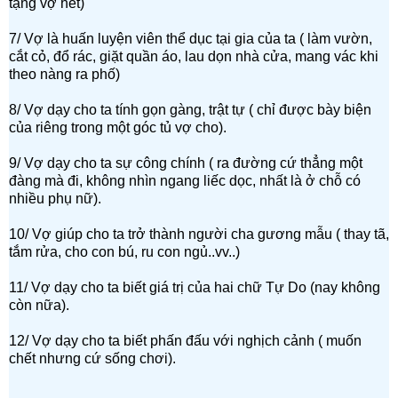
tặng vợ hết)
7/ Vợ là huấn luyện viên thể dục tại gia của ta ( làm vườn,
cắt cỏ, đổ rác, giặt quần áo, lau dọn nhà cửa, mang vác khi
theo nàng ra phố)
8/ Vợ dạy cho ta tính gọn gàng, trật tự ( chỉ được bày biện
của riêng trong một góc tủ vợ cho).
9/ Vợ dạy cho ta sự công chính ( ra đường cứ thẳng một
đàng mà đi, không nhìn ngang liếc dọc, nhất là ở chỗ có
nhiều phụ nữ).
10/ Vợ giúp cho ta trở thành người cha gương mẫu ( thay tã,
tắm rửa, cho con bú, ru con ngủ..vv..)
11/ Vợ dạy cho ta biết giá trị của hai chữ Tự Do (nay không
còn nữa).
12/ Vợ dạy cho ta biết phấn đấu với nghịch cảnh ( muốn
chết nhưng cứ sống chơi).