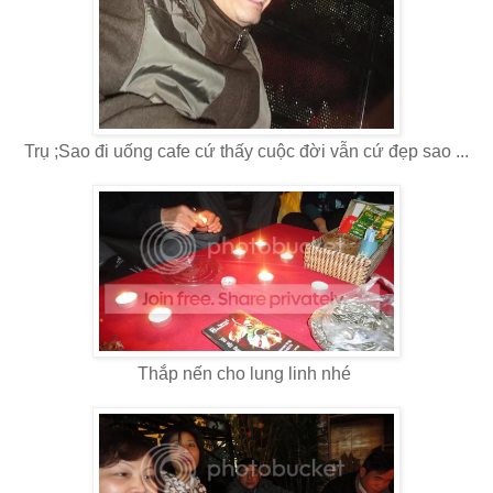
Trụ ;Sao đi uống cafe cứ thấy cuộc đời vẫn cứ đẹp sao ...
Thắp nến cho lung linh nhé