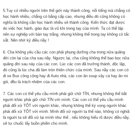
5.Tuy có nhiều người trên thế giới này thành công, nổi tiếng mà chẳng có
học hành nhiều, chẳng có bằng cấp cao, nhưng điều đó cũng không có
nghĩa là không cần học hành nhiều sẽ thành công. Kiến thức đạt được
do việc học hành, giáo dục là vũ khi trong tay của mình. Ta có thể lập
nên sự nghiệp với bàn tay trắng, nhưng không thể trong tay không có tấc
sắt. Nên nhớ kỷ điều nầy !
6. Cha không yêu cầu các con phải phụng dưỡng cha trong nửa quãng
đời còn lại của cha sau nầy. Ngược lại, cha cũng không thể bao bọc nữa
quãng đời sau này của các con. Lúc các con đã trưởng thành, độc lập,
đó cũng là lúc cha đã làm tròn thiên chức của mình. Sau nầy các con có
đi xe Bus công cộng hay đi Auto nhà, các con ăn soup vây cá hay ăn mi
gói, đều là trách nhiệm của các con.
7. Các con có thể yêu cầu mình phải giữ chữ TÍN, nhưng không thể bắt
người khác phải giữ chữ TÍN với mình. Các con có thể yêu cầu mình
phải đối xử TỐT với người khác, nhưng không thể kỳ vọng người khác
phải đối xử TỐT với mình. Mình đối xử người ta thế nào, không có nghiã
là nguời ta sẽ đối xử lại mình như thế , nếu không hiểu rõ được điều nầy,
sẽ tự chuốc lấy buồn phiền cho mình.