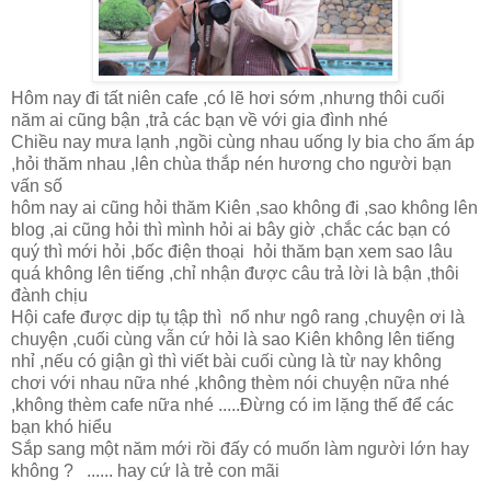
Hôm nay đi tất niên cafe ,có lẽ hơi sớm ,nhưng thôi cuối
năm ai cũng bận ,trả các bạn về với gia đình nhé
Chiều nay mưa lạnh ,ngồi cùng nhau uống ly bia cho ấm áp
,hỏi thăm nhau ,lên chùa thắp nén hương cho người bạn
vấn số
hôm nay ai cũng hỏi thăm Kiên ,sao không đi ,sao không lên
blog ,ai cũng hỏi thì mình hỏi ai bây giờ ,chắc các bạn có
quý thì mới hỏi ,bốc điện thoại hỏi thăm bạn xem sao lâu
quá không lên tiếng ,chỉ nhận được câu trả lời là bận ,thôi
đành chịu
Hội cafe được dịp tụ tập thì nổ như ngô rang ,chuyện ơi là
chuyện ,cuối cùng vẫn cứ hỏi là sao Kiên không lên tiếng
nhỉ ,nếu có giận gì thì viết bài cuối cùng là từ nay không
chơi với nhau nữa nhé ,không thèm nói chuyện nữa nhé
,không thèm cafe nữa nhé .....Đừng có im lặng thế để các
bạn khó hiểu
Sắp sang một năm mới rồi đấy có muốn làm người lớn hay
không ? ...... hay cứ là trẻ con mãi