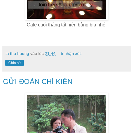
Cafe cuối tháng tất niên bằng bia nhé
ta thu huong
vào lúc
21:44
5 nhận xét:
Chia sẻ
GỬI ĐOÀN CHÍ KIÊN