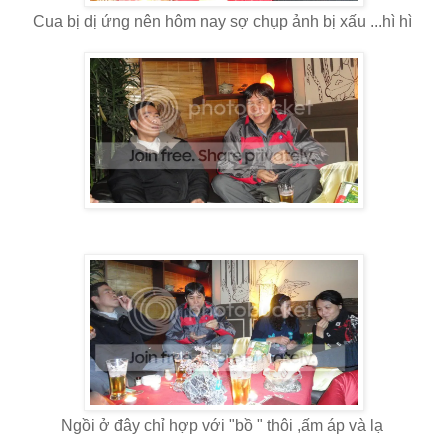
Cua bị dị ứng nên hôm nay sợ chụp ảnh bị xấu ...hì hì
Ngồi ở đây chỉ hợp với "bồ " thôi ,ấm áp và lạ