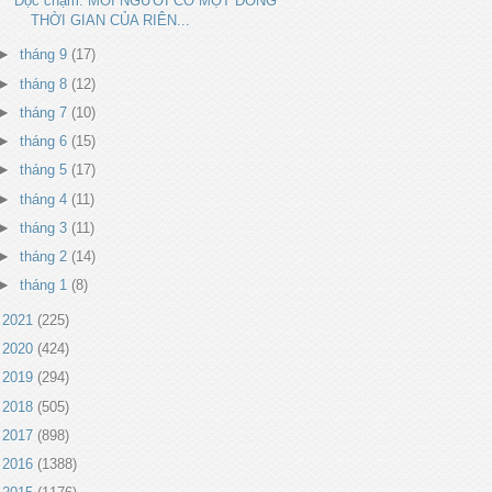
Đọc chậm: MỖI NGƯỜI CÓ MỘT DÒNG
THỜI GIAN CỦA RIÊN...
►
tháng 9
(17)
►
tháng 8
(12)
►
tháng 7
(10)
►
tháng 6
(15)
►
tháng 5
(17)
►
tháng 4
(11)
►
tháng 3
(11)
►
tháng 2
(14)
►
tháng 1
(8)
►
2021
(225)
►
2020
(424)
►
2019
(294)
►
2018
(505)
►
2017
(898)
►
2016
(1388)