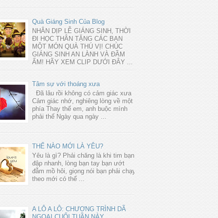
Quà Giáng Sinh Của Blog
NHÂN DỊP LỄ GIÁNG SINH, THỜI
ĐI HỌC THÂN TẶNG CÁC BẠN
MỘT MÓN QUÀ THÚ VỊ! CHÚC
GIÁNG SINH AN LÀNH VÀ ĐẦM
ẤM! HÃY XEM CLIP DƯỚI ĐÂY ...
Tâm sự với thoáng xưa
Đã lâu rồi không có cảm giác xưa
Cảm giác nhớ, nghiêng lòng về một
phía Thay thế em, anh buộc mình
phải thế Ngày qua ngày ...
THẾ NÀO MỚI LÀ YÊU?
Yêu là gì? Phải chăng là khi tim bạn
đập nhanh, lòng bạn tay bạn ướt
đẫm mồ hôi, giọng nói bạn phải chạy
theo mới có thể ...
A LÔ A LÔ: CHƯƠNG TRÌNH DÃ
NGOẠI CUỐI TUẦN NÀY