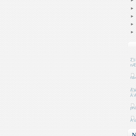
2 c
nÆ
ná
Ä‘á
Ä‘
phá
Ä‘i
N