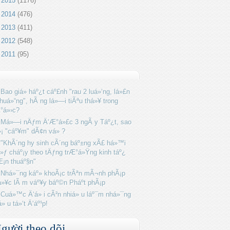
►
2015
(1176)
►
2014
(476)
►
2013
(411)
►
2012
(548)
►
2011
(95)
Bao giá» háº¿t cáº£nh "rau 2 luá»‘ng, lá»£n
huá»“ng", hÃ ng lá»—i tiÃªu thá»¥ trong
°á»›c?
Má»—i nÄƒm Ä‘Æ°á»£c 3 ngÃ y Táº¿t, sao
»¡ "cáº¥m" dÃ¢n vá» ?
"KhÃ´ng hy sinh cÃ´ng báº±ng xÃ£ há»™i
»ƒ cháº¡y theo tÄƒng trÆ°á»Ÿng kinh táº¿
Æ¡n thuáº§n"
Nhá»¯ng káº» khoÃ¡c trÃªn mÃ¬nh phÃ¡p
»¥c lÃ m váº¥y báº©n Pháº­t phÃ¡p
Cuá»™c Ä‘á» i cÃ²n nhiá» u láº¯m nhá»¯ng
á» u tá»‘t Ä‘áº¹p!
gười theo dõi