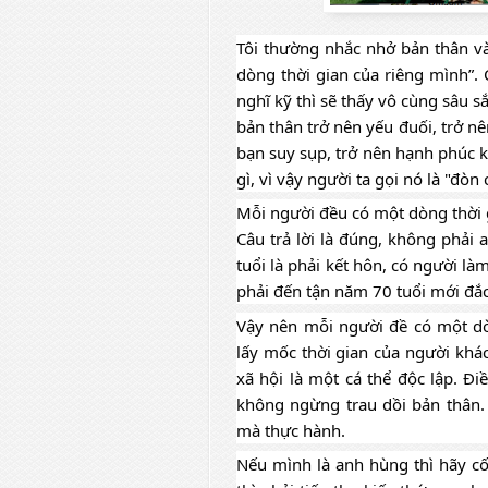
Tôi thường nhắc nhở bản thân v
dòng thời gian của riêng mình”. 
nghĩ kỹ thì sẽ thấy vô cùng sâu s
bản thân trở nên yếu đuối, trở nê
bạn suy sụp, trở nên hạnh phúc k
gì, vì vậy người ta gọi 
nó là "đòn 
Mỗi người đều có một dòng thời 
Câu trả lời là đúng, không phải 
tuổi là phải kết hôn, có người l
phải đến tận năm 70 tuổi mới đắc
Vậy nên mỗi người đề có một dòn
lấy mốc thời gian của người khác
xã hội là một cá thể độc lập. Điề
không ngừng trau dồi bản thân. 
mà thực hành. 
Nếu mình là anh hùng thì hãy cố 