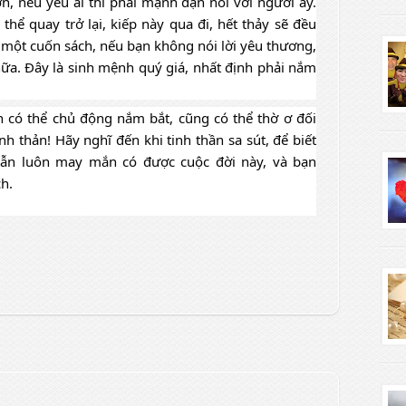
ơn, nếu yêu ai thì phải mạnh dạn nói với người ấy. 
hể quay trở lại, kiếp này qua đi, hết thảy sẽ đều 
một cuốn sách, nếu bạn không nói lời yêu thương, 
ữa. Đây là sinh mệnh quý giá, nhất định phải nắm 
n có thể chủ động nắm bắt, cũng có thể thờ ơ đối 
h thản! Hãy nghĩ đến khi tinh thần sa sút, để biết 
vẫn luôn may mắn có được cuộc đời này, và bạn 
h. 