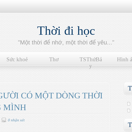
Thời đi học
"Một thời để nhớ, một thời để yêu..."
Sức khoẻ
Thơ
TSThứBả
Hình 
y
T
NGƯỜI CÓ MỘT DÒNG THỜI
G MÌNH
0 nhận xét
T