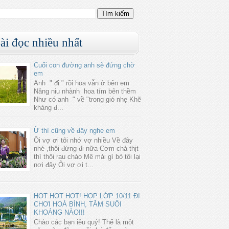
ài đọc nhiều nhất
Cuối con đường anh sẽ đứng chờ
em
Anh " đi " rồi hoa vẫn ở bên em
Nâng niu nhành hoa tím bên thềm
Như có anh " về "trong gió nhẹ Khẽ
khàng đ...
Ừ thì cũng về đây nghe em
Ôi vợ ơi tôi nhớ vợ nhiều Về đây
nhé ,thôi đừng đi nữa Cơm chả thịt
thì thôi rau cháo Mê mải gì bỏ tôi lại
nơi đây Ôi vợ ơi t...
HOT HOT HOT! HỌP LỚP 10/11 ĐI
CHƠI HOÀ BÌNH, TẮM SUỐI
KHOÁNG NÀO!!!
Chào các bạn iêu quý! Thế là một