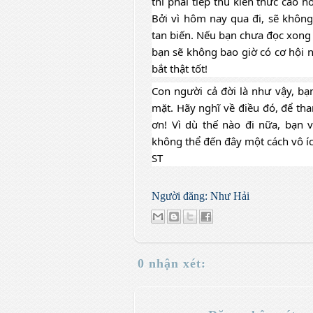
thì phải tiếp thu kiến thức cao h
Bởi vì hôm nay qua đi, sẽ không t
tan biến. Nếu bạn chưa đọc xong 
bạn sẽ không bao giờ có cơ hội n
bắt thật tốt!
Con người cả đời là như vậy, bạ
mặt. Hãy nghĩ về điều đó, để than
ơn! Vì dù thế nào đi nữa, bạn 
không thể đến đây một cách vô íc
ST
Người đăng:
Như Hải
0 nhận xét: