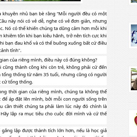
à khuyên nhủ bạn bè rằng “Mỗi người đều có một 
Câu này nói có vẻ dễ, nghe có vẻ đơn giản, nhưng 
ắc. Nó có thể khiến chúng ta dũng cảm hơn mỗi khi 
n khiêm tốn khi bạn kiêu hãnh, trở nên tích cực khi 
hi bạn đau khổ và có thể buông xuống bất cứ điều 
cảnh tỉnh".
gian của riêng mình, điều này có đúng không?
ai cũng thành công khi còn trẻ, không phải cứ đến 
àm tổng thống từ năm 35 tuổi, nhưng cũng có người 
 cử tổng thống. 
g thời gian của riêng mình, chúng ta không thể 
 để áp đặt lên mình, bởi mỗi con người sống trên 
u cần thiết chúng ta phải làm lúc này đó chính là 
Hãy lập ra mục tiêu cho cuộc đời mình và cứ thế 
gắng lập được thành tích lớn hơn, nếu là học giả 