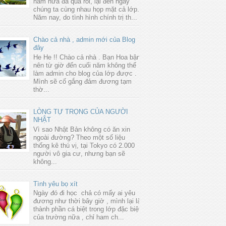
năm nữa đã qua rồi, lại đến ngày
chúng ta cùng nhau họp mặt cả lớp.
Năm nay, do tình hình chính trị th...
Chào cả nhà , admin mới của Blog
đây
He He !! Chào cả nhà . Bạn Hoa bận
nên từ giờ đến cuối năm không thể
làm admin cho blog của lớp được .
Mình sẽ cố gắng đảm đương tạm
thờ...
LÒNG TỰ TRỌNG CỦA NGƯỜI
NHẬT
Vì sao Nhật Bản không có ăn xin
ngoài đường? Theo một số liệu
thống kê thú vị, tại Tokyo có 2.000
người vô gia cư, nhưng bạn sẽ
không...
Tình yêu bọ xít
Ngày đó đi học chả có mấy ai yêu
đương như thời bây giờ , mình lại là
thành phần cá biệt trong lớp đặc biệt
của trường nữa , chỉ ham ch...