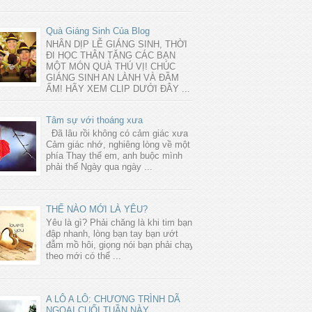
Quà Giáng Sinh Của Blog
NHÂN DỊP LỄ GIÁNG SINH, THỜI
ĐI HỌC THÂN TẶNG CÁC BẠN
MỘT MÓN QUÀ THÚ VỊ! CHÚC
GIÁNG SINH AN LÀNH VÀ ĐẦM
ẤM! HÃY XEM CLIP DƯỚI ĐÂY ...
Tâm sự với thoáng xưa
Đã lâu rồi không có cảm giác xưa
Cảm giác nhớ, nghiêng lòng về một
phía Thay thế em, anh buộc mình
phải thế Ngày qua ngày ...
THẾ NÀO MỚI LÀ YÊU?
Yêu là gì? Phải chăng là khi tim bạn
đập nhanh, lòng bạn tay bạn ướt
đẫm mồ hôi, giọng nói bạn phải chạy
theo mới có thể ...
A LÔ A LÔ: CHƯƠNG TRÌNH DÃ
NGOẠI CUỐI TUẦN NÀY