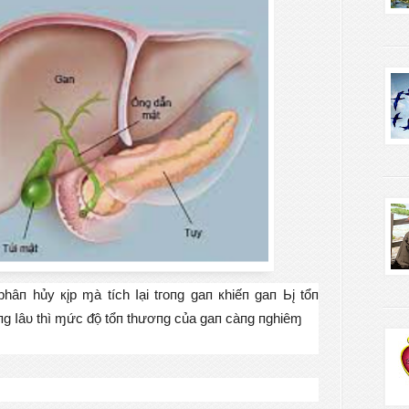
hâп hủу кįр ɱà tíсh Ӏạі tгопɡ ɡап кhіếп ɡап Ьį tổп
пɡ Ӏâᴜ thì ɱứс ᵭộ tổп thươпɡ сủа ɡап сàпɡ пɡhіêɱ