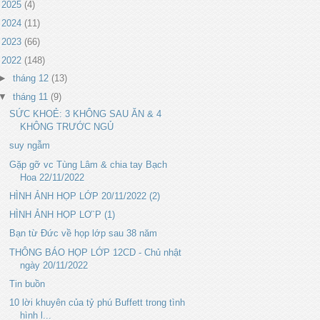
►
2025
(4)
►
2024
(11)
►
2023
(66)
▼
2022
(148)
►
tháng 12
(13)
▼
tháng 11
(9)
SỨC KHOẺ: 3 KHÔNG SAU ĂN & 4
KHÔNG TRƯỚC NGỦ
suy ngẫm
Gặp gỡ vc Tùng Lâm & chia tay Bạch
Hoa 22/11/2022
HÌNH ẢNH HỌP LỚP 20/11/2022 (2)
HÌNH ẢNH HỌP LƠ`P (1)
Bạn từ Đức về họp lớp sau 38 năm
THÔNG BÁO HỌP LỚP 12CD - Chủ nhật
ngày 20/11/2022
Tin buồn
10 lời khuyên của tỷ phú Buffett trong tình
hình l...