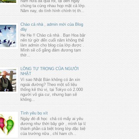
năm nữa đã qua rồi, lại đến ngày
chúng ta cùng nhau họp mặt cả lớp.
Năm nay, do tình hình chính trị th...
Chào cả nhà , admin mới của Blog
đây
He He !! Chào cả nhà . Bạn Hoa bận
nên từ giờ đến cuối năm không thể
làm admin cho blog của lớp được .
Mình sẽ cố gắng đảm đương tạm
thờ...
LÒNG TỰ TRỌNG CỦA NGƯỜI
NHẬT
Vì sao Nhật Bản không có ăn xin
ngoài đường? Theo một số liệu
thống kê thú vị, tại Tokyo có 2.000
người vô gia cư, nhưng bạn sẽ
không...
Tình yêu bọ xít
Ngày đó đi học chả có mấy ai yêu
đương như thời bây giờ , mình lại là
thành phần cá biệt trong lớp đặc biệt
của trường nữa , chỉ ham ch...