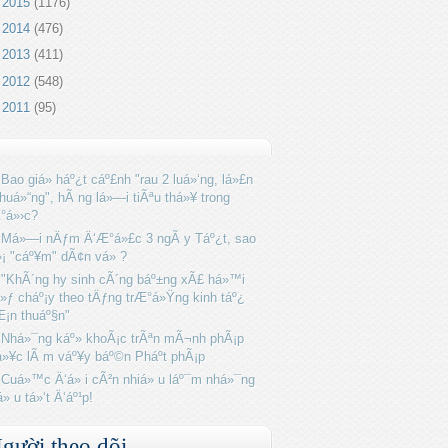
►
2015
(1176)
►
2014
(476)
►
2013
(411)
►
2012
(548)
►
2011
(95)
Bao giá» háº¿t cáº£nh "rau 2 luá»‘ng, lá»£n
huá»“ng", hÃ ng lá»—i tiÃªu thá»¥ trong
°á»›c?
Má»—i nÄƒm Ä‘Æ°á»£c 3 ngÃ y Táº¿t, sao
»¡ "cáº¥m" dÃ¢n vá» ?
"KhÃ´ng hy sinh cÃ´ng báº±ng xÃ£ há»™i
»ƒ cháº¡y theo tÄƒng trÆ°á»Ÿng kinh táº¿
Æ¡n thuáº§n"
Nhá»¯ng káº» khoÃ¡c trÃªn mÃ¬nh phÃ¡p
»¥c lÃ m váº¥y báº©n Pháº­t phÃ¡p
Cuá»™c Ä‘á» i cÃ²n nhiá» u láº¯m nhá»¯ng
á» u tá»‘t Ä‘áº¹p!
gười theo dõi