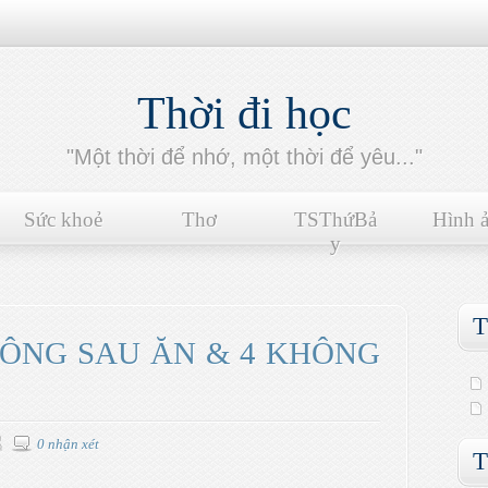
Thời đi học
"Một thời để nhớ, một thời để yêu..."
Sức khoẻ
Thơ
TSThứBả
Hình 
y
T
HÔNG SAU ĂN & 4 KHÔNG
0 nhận xét
T