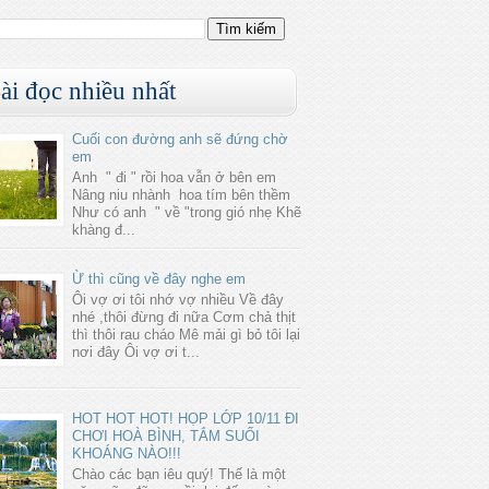
ài đọc nhiều nhất
Cuối con đường anh sẽ đứng chờ
em
Anh " đi " rồi hoa vẫn ở bên em
Nâng niu nhành hoa tím bên thềm
Như có anh " về "trong gió nhẹ Khẽ
khàng đ...
Ừ thì cũng về đây nghe em
Ôi vợ ơi tôi nhớ vợ nhiều Về đây
nhé ,thôi đừng đi nữa Cơm chả thịt
thì thôi rau cháo Mê mải gì bỏ tôi lại
nơi đây Ôi vợ ơi t...
HOT HOT HOT! HỌP LỚP 10/11 ĐI
CHƠI HOÀ BÌNH, TẮM SUỐI
KHOÁNG NÀO!!!
Chào các bạn iêu quý! Thế là một