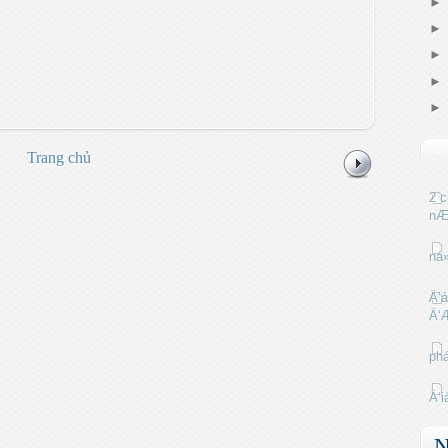
Trang chủ
2 c
nÆ
ná
Ä‘á
Ä‘
phá
Ä‘i
N