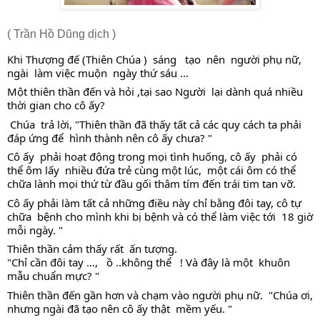
( Trần Hồ Dũng dịch )
Khi Thượng đế (Thiên Chúa )  sáng   tạo  nên  người phụ nữ, 
ngài  làm việc muộn  ngày thứ sáu ... 
Một thiên thần đến và hỏi ,tại sao Người  lại dành quá nhiều 
thời gian cho cô ấy?
 Chúa  trả lời, "Thiên thần đã thấy tất cả các quy cách ta phải 
đáp ứng để  hình thành nên cô ấy chưa? "
Cô ấy  phải hoạt động trong mọi tình huống, cô ấy  phải có 
thể ôm lấy  nhiều đứa trẻ cùng một lúc,  một cái ôm có thể 
chữa lành mọi thứ từ đầu gối thâm tím đến trái tim tan vỡ. 
Cô ấy phải làm tất cả những điều này chỉ bằng đôi tay, cô tự 
chữa  bệnh cho mình khi bị bệnh và có thể làm việc tới  18 giờ 
mỗi ngày. " 
Thiên thần cảm thấy rất  ấn tượng. 
"Chỉ cần đôi tay ...,   ồ ..không thể   ! Và đây là một  khuôn 
mẫu chuẩn mực? "
Thiên thần đến gần hơn và chạm vào người phụ nữ.  "Chúa ơi, 
nhưng ngài đã tạo nên cô ấy thật  mềm yếu. "