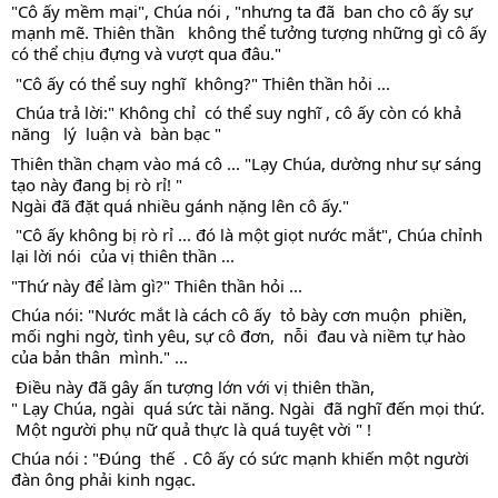
"Cô ấy mềm mại", Chúa nói , "nhưng ta đã  ban cho cô ấy sự 
mạnh mẽ. Thiên thần   không thể tưởng tượng những gì cô ấy 
có thể chịu đựng và vượt qua đâu." 
 "Cô ấy có thể suy nghĩ  không?" Thiên thần hỏi ...
 Chúa trả lời:" Không chỉ  có thể suy nghĩ , cô ấy còn có khả 
năng   lý  luận và  bàn bạc " 
Thiên thần chạm vào má cô ... "Lạy Chúa, dường như sự sáng 
tạo này đang bị rò rỉ! " 
Ngài đã đặt quá nhiều gánh nặng lên cô ấy."
 "Cô ấy không bị rò rỉ ... đó là một giọt nước mắt", Chúa chỉnh  
lại lời nói  của vị thiên thần ... 
"Thứ này để làm gì?" Thiên thần hỏi ... 
Chúa nói: "Nước mắt là cách cô ấy  tỏ bày cơn muộn  phiền, 
mối nghi ngờ, tình yêu, sự cô đơn,  nỗi  đau và niềm tự hào 
của bản thân  mình." ...
 Điều này đã gây ấn tượng lớn với vị thiên thần,
" Lạy Chúa, ngài  quá sức tài năng. Ngài  đã nghĩ đến mọi thứ.
 Một người phụ nữ quả thực là quá tuyệt vời " !
Chúa nói : "Đúng  thế  . Cô ấy có sức mạnh khiến một người 
đàn ông phải kinh ngạc.