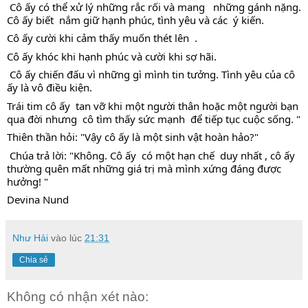
 Cô ấy có thể xử lý những rắc rối và mang   những gánh nặng. 
Cô ấy biết  nắm giữ hạnh phúc, tình yêu và các  ý kiến.
Cô ấy cười khi cảm thấy muốn thét lên  .
Cô ấy khóc khi hạnh phúc và cười khi sợ hãi.
 Cô ấy chiến đấu vì những gì mình tin tưởng. Tình yêu của cô 
ấy là vô điều kiện. 
Trái tim cô ấy  tan vỡ khi một người thân hoặc một người bạn 
qua đời nhưng  cô tìm thấy sức mạnh  để tiếp tục cuộc sống. " 
Thiên thần hỏi: "Vậy cô ấy là một sinh vật hoàn hảo?" 
 Chúa trả lời: "Không. Cô ấy  có một hạn chế  duy nhất , cô ấy 
thường quên mất những giá trị mà mình xứng đáng được 
hưởng! " 
Devina Nund 
Như Hải
vào lúc
21:31
Chia sẻ
Không có nhận xét nào: