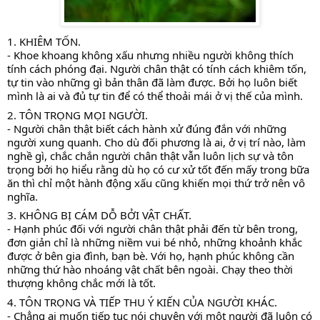
1. KHIÊM TỐN. 
- Khoe khoang không xấu nhưng nhiều người không thích 
tính cách phóng đại. Người chân thật có tính cách khiêm tốn, 
tự tin vào những gì bản thân đã làm được. Bởi họ luôn biết 
mình là ai và đủ tự tin để có thể thoải mái ở vị thế của mình. 
2. TÔN TRỌNG MỌI NGƯỜI. 
- Người chân thật biết cách hành xử đúng đắn với những 
người xung quanh. Cho dù đối phương là ai, ở vị trí nào, làm 
nghề gì, chắc chắn người chân thật vẫn luôn lịch sự và tôn 
trọng bởi họ hiểu rằng dù họ có cư xử tốt đến mấy trong bữa 
ăn thì chỉ một hành động xấu cũng khiến mọi thứ trở nên vô 
nghĩa. 
3. KHÔNG BỊ CÁM DỖ BỞI VẬT CHẤT. 
- Hạnh phúc đối với người chân thật phải đến từ bên trong, 
đơn giản chỉ là những niềm vui bé nhỏ, những khoảnh khắc 
được ở bên gia đình, bạn bè. Với họ, hạnh phúc không cần 
những thứ hào nhoáng vật chất bên ngoài. Chạy theo thời 
thượng không chắc mới là tốt. 
4. TÔN TRỌNG VÀ TIẾP THU Ý KIẾN CỦA NGƯỜI KHÁC.
- Chẳng ai muốn tiếp tục nói chuyện với một người đã luôn có 