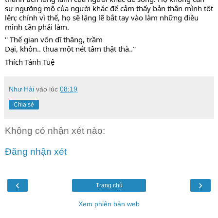
sự ngưỡng mộ của người khác để cảm thấy bản thân mình tốt 
lên; chính vì thế, họ sẽ lặng lẽ bắt tay vào làm những điều 
mình cần phải làm. 
'' Thế gian vốn dĩ thăng, trầm
Dại, khôn.. thua một nét tâm thật thà..''
Thích Tánh Tuệ
Như Hải
vào lúc
08:19
Chia sẻ
Không có nhận xét nào:
Đăng nhận xét
‹
›
Trang chủ
Xem phiên bản web