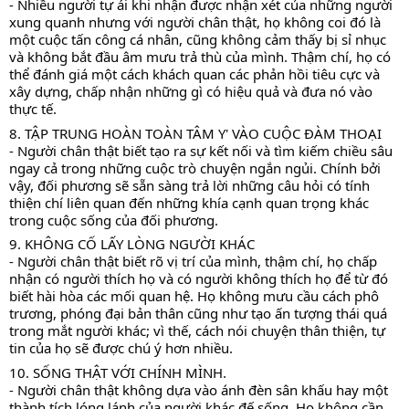
- Nhiều người tự ái khi nhận được nhận xét của những người 
xung quanh nhưng với người chân thật, họ không coi đó là 
một cuộc tấn công cá nhân, cũng không cảm thấy bị sỉ nhục 
và không bắt đầu âm mưu trả thù của mình. Thậm chí, họ có 
thể đánh giá một cách khách quan các phản hồi tiêu cực và 
xây dựng, chấp nhận những gì có hiệu quả và đưa nó vào 
thực tế. 
8. TẬP TRUNG HOÀN TOÀN TÂM Y' VÀO CUỘC ĐÀM THOẠI 
- Người chân thật biết tạo ra sự kết nối và tìm kiếm chiều sâu 
ngay cả trong những cuộc trò chuyện ngắn ngủi. Chính bởi 
vậy, đối phương sẽ sẵn sàng trả lời những câu hỏi có tính 
thiện chí liên quan đến những khía cạnh quan trọng khác 
trong cuộc sống của đối phương. 
9. KHÔNG CỐ LẤY LÒNG NGƯỜI KHÁC
- Người chân thật biết rõ vị trí của mình, thậm chí, họ chấp 
nhận có người thích họ và có người không thích họ để từ đó 
biết hài hòa các mối quan hệ. Họ không mưu cầu cách phô 
trương, phóng đại bản thân cũng như tạo ấn tượng thái quá 
trong mắt người khác; vì thế, cách nói chuyện thân thiện, tự 
tin của họ sẽ được chú ý hơn nhiều. 
10. SỐNG THẬT VỚI CHÍNH MÌNH. 
- Người chân thật không dựa vào ánh đèn sân khấu hay một 
thành tích lóng lánh của người khác đế sống. Họ không cần 