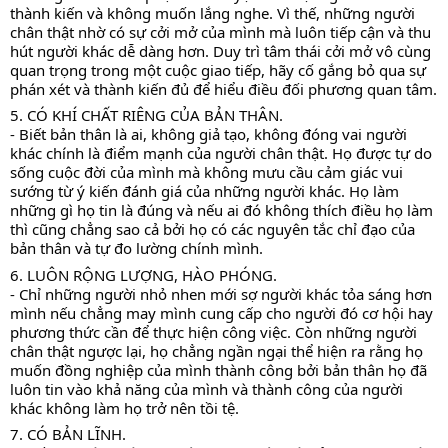
thành kiến và không muốn lắng nghe. Vì thế, những người 
chân thật nhờ có sự cởi mở của mình mà luôn tiếp cận và thu 
hút người khác dễ dàng hơn. Duy trì tâm thái cởi mở vô cùng 
quan trọng trong một cuộc giao tiếp, hãy cố gắng bỏ qua sự 
phán xét và thành kiến đủ để hiểu điều đối phương quan tâm. 
5. CÓ KHÍ CHẤT RIÊNG CỦA BẢN THÂN. 
- Biết bản thân là ai, không giả tạo, không đóng vai người 
khác chính là điểm mạnh của người chân thật. Họ được tự do 
sống cuộc đời của mình mà không mưu cầu cảm giác vui 
sướng từ ý kiến đánh giá của những người khác. Họ làm 
những gì họ tin là đúng và nếu ai đó không thích điều họ làm 
thì cũng chẳng sao cả bởi họ có các nguyên tắc chỉ đạo của 
bản thân và tự đo lường chính mình. 
6. LUÔN RỘNG LƯỢNG, HÀO PHÓNG. 
- Chỉ những người nhỏ nhen mới sợ người khác tỏa sáng hơn 
mình nếu chẳng may mình cung cấp cho người đó cơ hội hay 
phương thức cần để thực hiện công việc. Còn những người 
chân thật ngược lại, họ chẳng ngần ngại thể hiện ra rằng họ 
muốn đồng nghiệp của mình thành công bởi bản thân họ đã 
luôn tin vào khả năng của mình và thành công của người 
khác không làm họ trở nên tồi tệ. 
7. CÓ BẢN LĨNH. 