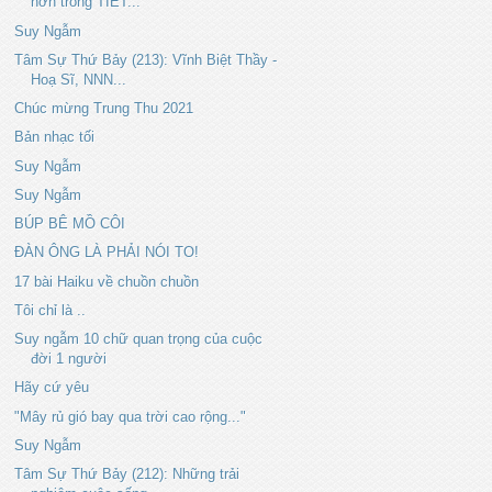
hơn trong TIẾT...
Suy Ngẫm
Tâm Sự Thứ Bảy (213): Vĩnh Biệt Thầy -
Hoạ Sĩ, NNN...
Chúc mừng Trung Thu 2021
Bản nhạc tối
Suy Ngẫm
Suy Ngẫm
BÚP BÊ MỒ CÔI
ĐÀN ÔNG LÀ PHẢI NÓI TO!
17 bài Haiku về chuồn chuồn
Tôi chỉ là ..
Suy ngẫm 10 chữ quan trọng của cuộc
đời 1 người
Hãy cứ yêu
"Mây rủ gió bay qua trời cao rộng..."
Suy Ngẫm
Tâm Sự Thứ Bảy (212): Những trải