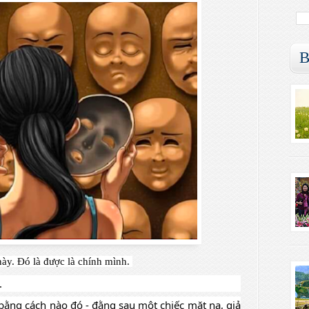
B
này. Đó là được là chính mình. 
 
ằng cách nào đó - đằng sau một chiếc mặt nạ, giả 