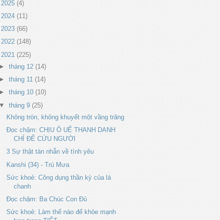
►
2025
(4)
►
2024
(11)
►
2023
(66)
►
2022
(148)
▼
2021
(225)
►
tháng 12
(14)
►
tháng 11
(14)
►
tháng 10
(10)
▼
tháng 9
(25)
Không tròn, không khuyết một vầng trăng
Đọc chậm: CHỊU Ô UẾ THANH DANH
CHỈ ĐỂ CỨU NGƯỜI
3 Sự thật tàn nhẫn về tình yêu
Kanshi (34) - Trú Mưa
Sức khoẻ: Công dụng thần kỳ của lá
chanh
Đọc chậm: Ba Chúc Con Đủ
Sức khoẻ: Làm thế nào để khỏe mạnh