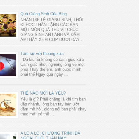
Quà Giáng Sinh Của Blog
NHÂN DỊP LỄ GIÁNG SINH, THỜI
ĐI HỌC THÂN TẶNG CÁC BẠN
MỘT MÓN QUÀ THÚ VỊ! CHÚC
GIÁNG SINH AN LÀNH VÀ ĐẦM
ẤM! HÃY XEM CLIP DƯỚI ĐÂY ...
Tâm sự với thoáng xưa
Đã lâu rồi không có cảm giác xưa
Cảm giác nhớ, nghiêng lòng về một
phía Thay thế em, anh buộc mình
phải thế Ngày qua ngày ...
THẾ NÀO MỚI LÀ YÊU?
Yêu là gì? Phải chăng là khi tim bạn
đập nhanh, lòng bạn tay bạn ướt
đẫm mồ hôi, giọng nói bạn phải chạy
theo mới có thể ...
A LÔ A LÔ: CHƯƠNG TRÌNH DÃ
NGOẠI CUỐI TUẦN NÀY