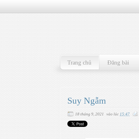
Trang chủ
Đăng bài
Suy Ngẫm
18 tháng 9, 2021
vào lúc
15:47