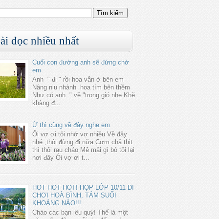
ài đọc nhiều nhất
Cuối con đường anh sẽ đứng chờ
em
Anh " đi " rồi hoa vẫn ở bên em
Nâng niu nhành hoa tím bên thềm
Như có anh " về "trong gió nhẹ Khẽ
khàng đ...
Ừ thì cũng về đây nghe em
Ôi vợ ơi tôi nhớ vợ nhiều Về đây
nhé ,thôi đừng đi nữa Cơm chả thịt
thì thôi rau cháo Mê mải gì bỏ tôi lại
nơi đây Ôi vợ ơi t...
HOT HOT HOT! HỌP LỚP 10/11 ĐI
CHƠI HOÀ BÌNH, TẮM SUỐI
KHOÁNG NÀO!!!
Chào các bạn iêu quý! Thế là một