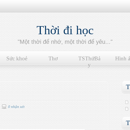
Thời đi học
"Một thời để nhớ, một thời để yêu..."
Sức khoẻ
Thơ
TSThứBả
Hình 
y
T
0 nhận xét
T