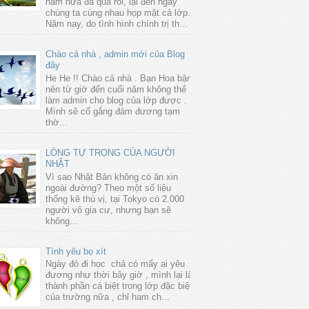
năm nữa đã qua rồi, lại đến ngày
chúng ta cùng nhau họp mặt cả lớp.
Năm nay, do tình hình chính trị th...
Chào cả nhà , admin mới của Blog
đây
He He !! Chào cả nhà . Bạn Hoa bận
nên từ giờ đến cuối năm không thể
làm admin cho blog của lớp được .
Mình sẽ cố gắng đảm đương tạm
thờ...
LÒNG TỰ TRỌNG CỦA NGƯỜI
NHẬT
Vì sao Nhật Bản không có ăn xin
ngoài đường? Theo một số liệu
thống kê thú vị, tại Tokyo có 2.000
người vô gia cư, nhưng bạn sẽ
không...
Tình yêu bọ xít
Ngày đó đi học chả có mấy ai yêu
đương như thời bây giờ , mình lại là
thành phần cá biệt trong lớp đặc biệt
của trường nữa , chỉ ham ch...