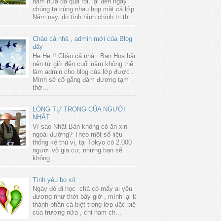
năm nữa đã qua rồi, lại đến ngày
chúng ta cùng nhau họp mặt cả lớp.
Năm nay, do tình hình chính trị th...
Chào cả nhà , admin mới của Blog
đây
He He !! Chào cả nhà . Bạn Hoa bận
nên từ giờ đến cuối năm không thể
làm admin cho blog của lớp được .
Mình sẽ cố gắng đảm đương tạm
thờ...
LÒNG TỰ TRỌNG CỦA NGƯỜI
NHẬT
Vì sao Nhật Bản không có ăn xin
ngoài đường? Theo một số liệu
thống kê thú vị, tại Tokyo có 2.000
người vô gia cư, nhưng bạn sẽ
không...
Tình yêu bọ xít
Ngày đó đi học chả có mấy ai yêu
đương như thời bây giờ , mình lại là
thành phần cá biệt trong lớp đặc biệt
của trường nữa , chỉ ham ch...