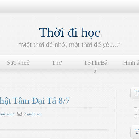
Thời đi học
"Một thời để nhớ, một thời để yêu..."
Sức khoẻ
Thơ
TSThứBả
Hình 
y
T
ật Tâm Đại Tá 8/7
inh hoạt
7 nhận xét
T