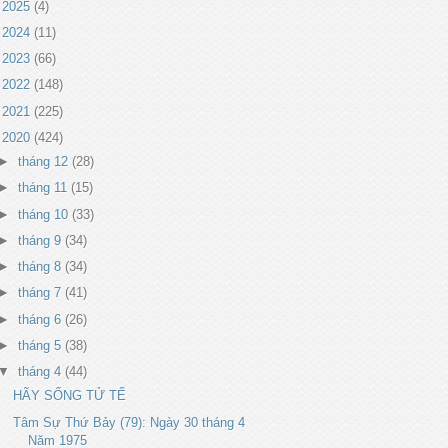
►
2025
(4)
►
2024
(11)
►
2023
(66)
►
2022
(148)
►
2021
(225)
▼
2020
(424)
►
tháng 12
(28)
►
tháng 11
(15)
►
tháng 10
(33)
►
tháng 9
(34)
►
tháng 8
(34)
►
tháng 7
(41)
►
tháng 6
(26)
►
tháng 5
(38)
▼
tháng 4
(44)
HÃY SỐNG TỬ TẾ
Tâm Sự Thứ Bảy (79): Ngày 30 tháng 4
Năm 1975