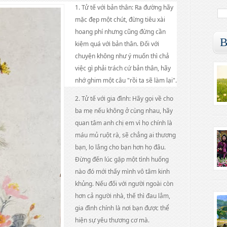
1. Tử tế với bản thân: Ra đường hãy
mặc đẹp một chút, đừng tiêu xài
hoang phí nhưng cũng đừng cần
B
kiệm quá với bản thân. Đối với
chuyện không như ý muốn t
hì chả
việc gì phải trách cứ bản thân, hãy
nhớ ghim một câu "rồi ta sẽ làm lại".
2. Tử tế với gia đình: Hãy gọi về cho
ba mẹ nếu không ở cùng nhau, hãy
quan tâm anh chị em vì họ chính là
máu mủ ruột rà, sẽ chẳng ai thương
bạn, lo lắng cho bạn hơn họ đâu.
Đừng đến lúc gặp một tình huống
nào đó mới thấy mình vô tâm kinh
khủng. Nếu đối với người ngoài còn
hơn cả người nhà, thế thì đau lắm,
gia đình chính là nơi bạn được thể
hiện sự yêu thương cơ mà.