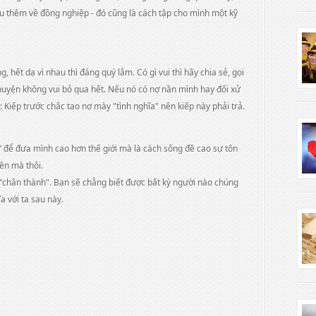
iểu thêm về đồng nghiệp - đó cũng là cách tập cho mình một kỹ
, hết dạ vì nhau thì đáng quý lắm. Có gì vui thì hãy chia sẻ, gọi
huyện không vui bỏ qua hết. Nếu nó có nợ nần mình hay đối xử
: Kiếp trước chắc tao nợ mày "tình nghĩa" nên kiếp này phải trả.
ẫy” để đưa mình cao hơn thế giới mà là cách sống đề cao sự tôn
lên mà thôi.
"chân thành". Bạn sẽ chẳng biết được bất kỳ người nào chúng
a với ta sau này.