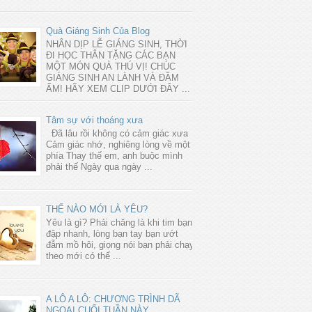
Quà Giáng Sinh Của Blog
NHÂN DỊP LỄ GIÁNG SINH, THỜI
ĐI HỌC THÂN TẶNG CÁC BẠN
MỘT MÓN QUÀ THÚ VỊ! CHÚC
GIÁNG SINH AN LÀNH VÀ ĐẦM
ẤM! HÃY XEM CLIP DƯỚI ĐÂY ...
Tâm sự với thoáng xưa
Đã lâu rồi không có cảm giác xưa
Cảm giác nhớ, nghiêng lòng về một
phía Thay thế em, anh buộc mình
phải thế Ngày qua ngày ...
THẾ NÀO MỚI LÀ YÊU?
Yêu là gì? Phải chăng là khi tim bạn
đập nhanh, lòng bạn tay bạn ướt
đẫm mồ hôi, giọng nói bạn phải chạy
theo mới có thể ...
A LÔ A LÔ: CHƯƠNG TRÌNH DÃ
NGOẠI CUỐI TUẦN NÀY