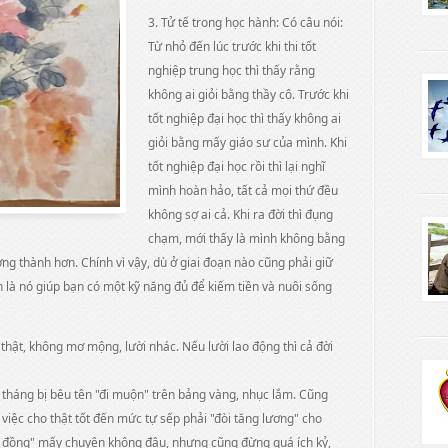
3. Tử tế trong học hành: Có câu nói:
Từ nhỏ đến lúc trước khi thi tốt
nghiệp trung học thì thấy rằng
không ai giỏi bằng thầy cô. Trước khi
tốt nghiệp đại học thì thấy không ai
giỏi bằng mấy giáo sư của mình. Khi
tốt nghiệp đại học rồi thì lại nghĩ
mình hoàn hảo, tất cả mọi thứ đều
không sợ ai cả. Khi ra đời thì đụng
chạm, mới thấy là mình không bằng
ởng thành hơn. Chính vì vậy, dù ở giai đoạn nào cũng phải giữ
n là nó giúp bạn có một kỹ năng đủ để kiếm tiền và nuôi sống
m thật, không mơ mộng, lười nhác. Nếu lười lao động thì cả đời
i tháng bị bêu tên "đi muộn" trên bảng vàng, nhục lắm. Cũng
iệc cho thật tốt đến mức tự sếp phải "đòi tăng lương" cho
ao đồng" mấy chuyện không đâu, nhưng cũng đừng quá ích kỷ,