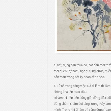
ai hết, đụng đâu thua đó, bắt đầu mới trư
thói quen "tự học", học gì cũng được, miễ
bản thân trong bất kỳ hoàn cảnh nào.
4. Tử tế trong công việc: Đã đi làm thì là
không khá lên được đâu.
Đi làm thì nên đến đúng giờ, đừng để cuố
đừng chăm chăm đòi tăng lương, hãy làm v
mình. Trong khi đi làm thì cũng đừng "b