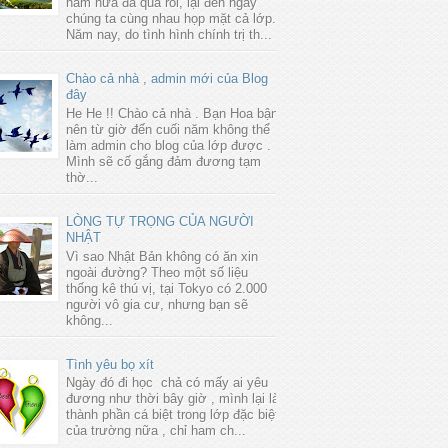
năm nữa đã qua rồi, lại đến ngày
chúng ta cùng nhau họp mặt cả lớp.
Năm nay, do tình hình chính trị th...
Chào cả nhà , admin mới của Blog
đây
He He !! Chào cả nhà . Bạn Hoa bận
nên từ giờ đến cuối năm không thể
làm admin cho blog của lớp được .
Mình sẽ cố gắng đảm đương tạm
thờ...
LÒNG TỰ TRỌNG CỦA NGƯỜI
NHẬT
Vì sao Nhật Bản không có ăn xin
ngoài đường? Theo một số liệu
thống kê thú vị, tại Tokyo có 2.000
người vô gia cư, nhưng bạn sẽ
không...
Tình yêu bọ xít
Ngày đó đi học chả có mấy ai yêu
đương như thời bây giờ , mình lại là
thành phần cá biệt trong lớp đặc biệt
của trường nữa , chỉ ham ch...