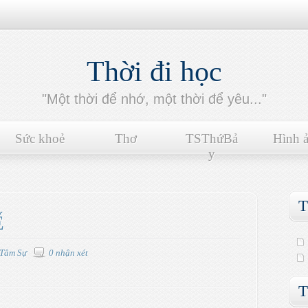
Thời đi học
"Một thời để nhớ, một thời để yêu..."
Sức khoẻ
Thơ
TSThứBả
Hình 
y
T
Ế
Tâm Sự
0 nhận xét
T