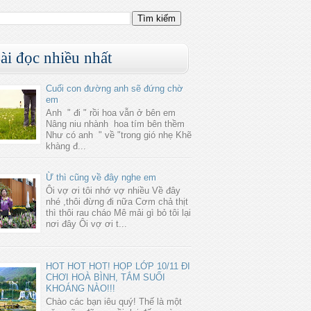
ài đọc nhiều nhất
Cuối con đường anh sẽ đứng chờ
em
Anh " đi " rồi hoa vẫn ở bên em
Nâng niu nhành hoa tím bên thềm
Như có anh " về "trong gió nhẹ Khẽ
khàng đ...
Ừ thì cũng về đây nghe em
Ôi vợ ơi tôi nhớ vợ nhiều Về đây
nhé ,thôi đừng đi nữa Cơm chả thịt
thì thôi rau cháo Mê mải gì bỏ tôi lại
nơi đây Ôi vợ ơi t...
HOT HOT HOT! HỌP LỚP 10/11 ĐI
CHƠI HOÀ BÌNH, TẮM SUỐI
KHOÁNG NÀO!!!
Chào các bạn iêu quý! Thế là một