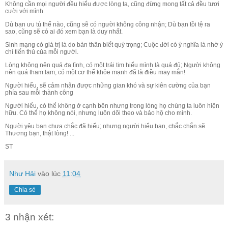
Không cần mọi người đều hiểu được lòng ta, cũng đừng mong tất cả đều tươi
cười với mình
Dù bạn ưu tú thế nào, cũng sẽ có người không công nhận; D
ù bạn tồi tệ ra
sao, cũng sẽ có ai đó xem bạn là duy nhất.
Sinh mạng có giá trị là do bản thân biết quý trọng; Cuộc đời có ý nghĩa là nhờ ý
chí tiến thủ của mỗi người.
Lòng không nên quá đa tình, có một trái tim hiểu mình là quá đủ; Người không
nên quá tham lam, có một cơ thể khỏe mạnh đã là điều may mắn!
Người hiểu, sẽ cảm nhận được những gian khó và sự kiên cường của bạn
phía sau mỗi thành công
Người hiểu, có thể không ở cạnh bên nhưng trong lòng họ chúng ta luôn hiện
hữu. Có thể họ không nói, nhưng luôn dõi theo và bảo hộ cho mình.
Người yêu bạn chưa chắc đã hiểu; nhưng người hiểu bạn, chắc chắn sẽ
Thương bạn, thật lòng! ...
ST
Như Hải
vào lúc
11:04
Chia sẻ
3 nhận xét: