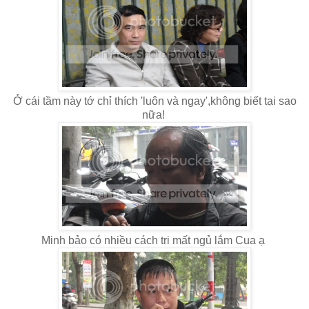
Ở cái tầm này tớ chỉ thích 'luôn và ngay',không biết tại sao
nữa!
Minh bảo có nhiều cách tri mất ngủ lắm Cua ạ