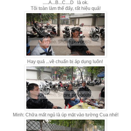
.....A...B...C....D là ok.
Tôi toàn làm thế đấy, rất hiệu quả!
Hay quá ...về chuẩn bị áp dụng luôn!
Minh: Chữa mất ngủ là úp mặt vào tường Cua nhé!