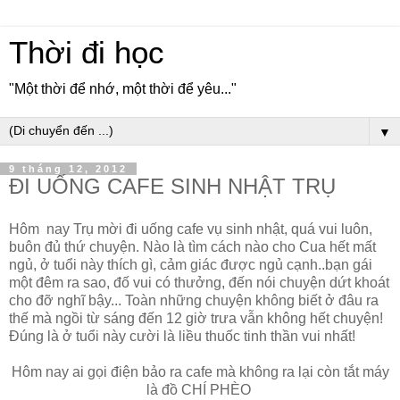
Thời đi học
"Một thời để nhớ, một thời để yêu..."
▼
9 tháng 12, 2012
ĐI UỐNG CAFE SINH NHẬT TRỤ
Hôm nay Trụ mời đi uống cafe vụ sinh nhật, quá vui luôn,
buôn đủ thứ chuyện. Nào là tìm cách nào cho Cua hết mất
ngủ, ở tuổi này thích gì, cảm giác được ngủ cạnh..bạn gái
một đêm ra sao, đố vui có thưởng, đến nói chuyện dứt khoát
cho đỡ nghĩ bậy... Toàn những chuyện không biết ở đâu ra
thế mà ngồi từ sáng đến 12 giờ trưa vẫn không hết chuyện!
Đúng là ở tuổi này cười là liều thuốc tinh thần vui nhất!
Hôm nay ai gọi điện bảo ra cafe mà không ra lại còn tắt máy
là đồ CHÍ PHÈO